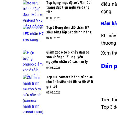
Top hạng mục độ xe VF3 màu
điều nà
trắng đẹp tiện nghi và đáng
cộng.
tiền
05.08.2026
Đảm bảo
Top 7 Bóng đèn LED chân H7
siêu sáng lắp đặt chính hãng
Khi xảy
04.08.2026
thương 
Giảm xóc ô tô bị chảy dầu có
Xem th
sao không? Dấu nguyên
nguyên nhân và cách xử lý
Dán p
04.08.2026
Top 10+ camera hành trình 4K
cho ô tô siêu nét Ultra HD Wifi
giá tốt
03.08.2026
Trên th
Top 3 d