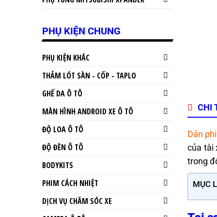
PHỤ KIỆN CHUNG
PHỤ KIỆN KHÁC
THẢM LÓT SÀN - CỐP - TAPLO
GHẾ DA Ô TÔ
CHI 
MÀN HÌNH ANDROID XE Ô TÔ
ĐỘ LOA Ô TÔ
Dán phi
ĐỘ ĐÈN Ô TÔ
của tài
trong đ
BODYKITS
PHIM CÁCH NHIỆT
MỤC 
DỊCH VỤ CHĂM SÓC XE