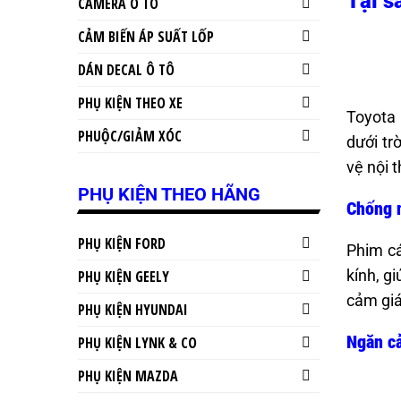
Tại s
CAMERA Ô TÔ
CẢM BIẾN ÁP SUẤT LỐP
DÁN DECAL Ô TÔ
PHỤ KIỆN THEO XE
Toyota 
PHUỘC/GIẢM XÓC
dưới tr
vệ nội 
PHỤ KIỆN THEO HÃNG
Chống n
PHỤ KIỆN FORD
Phim cá
kính, g
PHỤ KIỆN GEELY
cảm giá
PHỤ KIỆN HYUNDAI
Ngăn cả
PHỤ KIỆN LYNK & CO
PHỤ KIỆN MAZDA