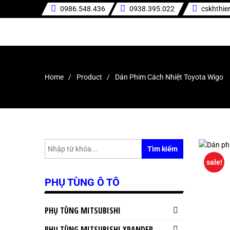
0986.548.436
0938.395.022
cskhthi
Home
Product
Dán Phim Cách Nhiệt Toyota Wigo
Tìm kiếm
sale!
PHỤ TÙNG Ô TÔ
PHỤ TÙNG MITSUBISHI
PHỤ TÙNG MITSUBISHI XPANDER