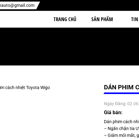
enauto@gmail.com
TRANG CHỦ
SẢN PHẨM
TIN
DÁN PHIM 
Ngày Đăng:
02.06
Giá bán:
Dán phim cách nhi
– Ngăn chặn tia UV
– Giảm mỏi mắt, g