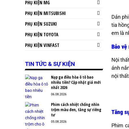
PHỤ KIỆN MG
PHỤ KIỆN MITSUBISHI
Dán phi
PHỤ KIỆN SUZUKI
tia hồn
em là n
PHỤ KIỆN TOYOTA
PHỤ KIỆN VINFAST
Bảo vệ 
Nội thấ
TIN TỨC & SỰ KIỆN
ánh nắn
nội thất
Nạp ga điều hòa ô tô bao
nhiêu tiền? Cập nhật giá mới
nhất 2026
06.08.2026
Phim cách nhiệt chống nhìn
trộm màu đen, tăng sự riêng
Tăng sự
tư
05.08.2026
Phim cá