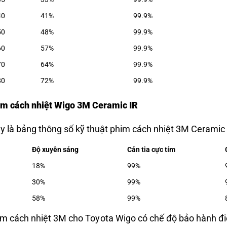
40
41%
99.9%
50
48%
99.9%
60
57%
99.9%
70
64%
99.9%
80
72%
99.9%
im cách nhiệt Wigo 3M Ceramic IR
y là bảng thông số kỹ thuật phim cách nhiệt 3M Ceramic IR
Độ xuyên sáng
Cản tia cực tím
18%
99%
30%
99%
58%
99%
m cách nhiệt 3M cho Toyota Wigo có chế độ bảo hành điệ