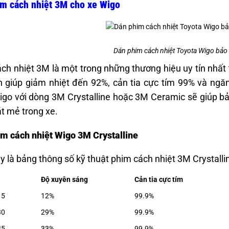
m cách nhiệt 3M cho xe Wigo
Dán phim cách nhiệt Toyota Wigo bảo v
ch nhiệt 3M là một trong những thương hiệu uy tín nhất 
ến giúp giảm nhiệt đến 92%, cản tia cực tím 99% và ng
igo với dòng 3M Crystalline hoặc 3M Ceramic sẽ giúp bảo
t mẻ trong xe.
m cách nhiệt Wigo 3M Crystalline
y là bảng thông số kỹ thuật phim cách nhiệt 3M Crystalline
Độ xuyên sáng
Cản tia cực tím
15
12%
99.9%
30
29%
99.9%
35
33%
99.9%