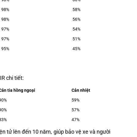
98%
58%
98%
56%
97%
54%
97%
51%
95%
45%
 chi tiết:
Cản tia hồng ngoại
Cản nhiệt
90%
59%
90%
57%
83%
47%
n tử lên đến 10 năm, giúp bảo vệ xe và người