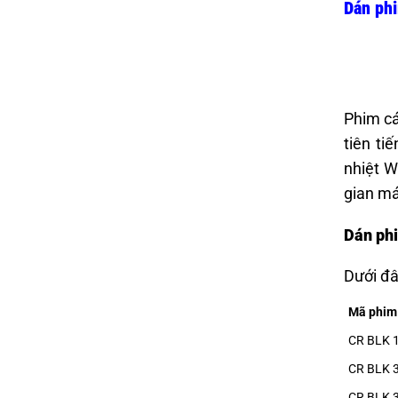
Dán phi
Phim cá
tiên ti
nhiệt W
gian má
Dán phi
Dưới đâ
Mã phim
CR BLK 
CR BLK 
CR BLK 