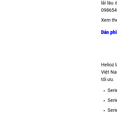
lái lâu
098654
Xem th
Dán phi
Helioz 
Việt Na
tối ưu.
Seri
Seri
Seri