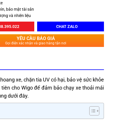
xe
ìn, bảo mật tài sản
ượng và nhiên liệu
8.395.022
CHAT ZALO
YÊU CẦU BÁO GIÁ
Gọi điện xác nhận và giao hàng tận nơi
hoang xe, chặn tia UV có hại, bảo vệ sức khỏe
u tiên cho Wigo để đảm bảo chạy xe thoải mái
dung dưới đây.