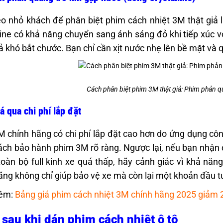
 nhỏ khách để phân biệt phim cách nhiệt 3M thật giả 
line có khả năng chuyển sang ánh sáng đỏ khi tiếp xúc v
ả khó bắt chước. Bạn chỉ cần xịt nước nhẹ lên bề mặt và
Cách phân biệt phim 3M thật giả: Phim phản 
á qua chi phí lắp đặt
 chính hãng có chi phí lắp đặt cao hơn do ứng dụng công 
ách bảo hành phim 3M rõ ràng. Ngược lại, nếu bạn nhận
oàn bộ full kinh xe quá thấp, hãy cảnh giác vì khả nă
ãng không chỉ giúp bảo vệ xe mà còn lại một khoản đầu tư
êm:
Bảng giá phim cách nhiệt 3M chính hãng 2025 giảm
 sau khi dán phim cách nhiệt ô tô