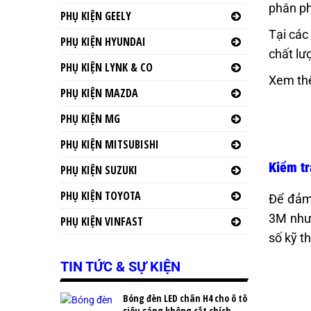
phân ph
PHỤ KIỆN GEELY
Tại các
PHỤ KIỆN HYUNDAI
chất lư
PHỤ KIỆN LYNK & CO
Xem th
PHỤ KIỆN MAZDA
PHỤ KIỆN MG
PHỤ KIỆN MITSUBISHI
Kiểm tr
PHỤ KIỆN SUZUKI
PHỤ KIỆN TOYOTA
Để đảm 
3M như 
PHỤ KIỆN VINFAST
số kỹ t
TIN TỨC & SỰ KIỆN
Bóng đèn LED chân H4 cho ô tô
siêu sáng không cắt chích