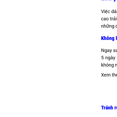
Việc dá
cao trả
những đ
Không l
Ngay sa
5 ngày 
không n
Xem th
Tránh r