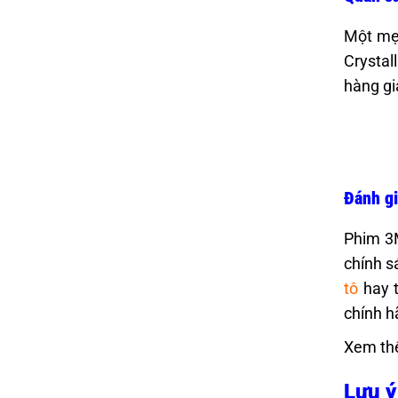
Một mẹo
Crystal
hàng gi
Đánh gi
Phim 3M
chính s
tô
hay t
chính h
Xem th
Lưu ý