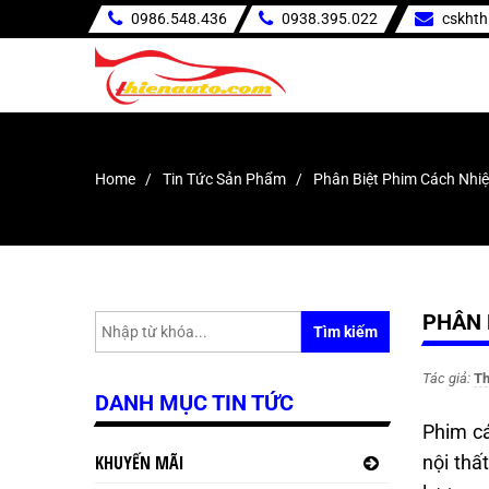
0986.548.436
0938.395.022
cskht
Home
Tin Tức Sản Phẩm
Phân Biệt Phim Cách Nhiệ
PHÂN 
Tìm kiếm
Tác giả:
Th
DANH MỤC TIN TỨC
Phim cá
KHUYẾN MÃI
nội thấ