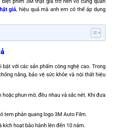
n biệt phim 3M thật giả trở nên vô cùng quan
hật giả
, hiệu quả mà anh em có thể áp dụng
iả
i bật với các sản phẩm công nghệ cao. Trong
chống nắng, bảo vệ sức khỏe và nội thất hiệu
m hoặc phun mờ, đều nhau và sắc nét. Khi đưa
ó tem phản quang logo 3M Auto Film.
 kích hoạt bảo hành lên đến 10 năm.