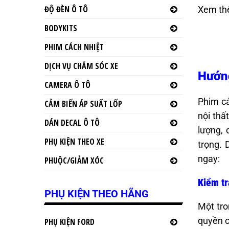
ĐỘ ĐÈN Ô TÔ
Xem th
BODYKITS
PHIM CÁCH NHIỆT
DỊCH VỤ CHĂM SÓC XE
Hướng
CAMERA Ô TÔ
Phim cá
CẢM BIẾN ÁP SUẤT LỐP
nội thấ
DÁN DECAL Ô TÔ
lượng, 
PHỤ KIỆN THEO XE
trọng. 
ngay:
PHUỘC/GIẢM XÓC
Kiểm tr
PHỤ KIỆN THEO HÃNG
Một tro
quyền c
PHỤ KIỆN FORD