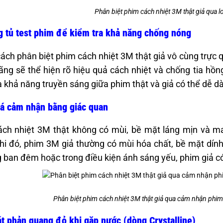
Phân biệt phim cách nhiệt 3M thật giả qua 
 tủ test phim để kiểm tra khả năng chống nóng
cách phân biệt phim cách nhiệt 3M thật giả vô cùng trực 
ãng sẽ thể hiện rõ hiệu quả cách nhiệt và chống tia hồng
à khả năng truyền sáng giữa phim thật và giả có thể dễ 
á cảm nhận bằng giác quan
ch nhiệt 3M thật không có mùi, bề mặt láng mịn và m
hi đó, phim 3M giả thường có mùi hóa chất, bề mặt dính
 ban đêm hoặc trong điều kiện ánh sáng yếu, phim giả có
Phân biệt phim cách nhiệt 3M thật giả qua cảm nhận phim
t phản quang đỏ khi gặp nước (dòng Crystalline)