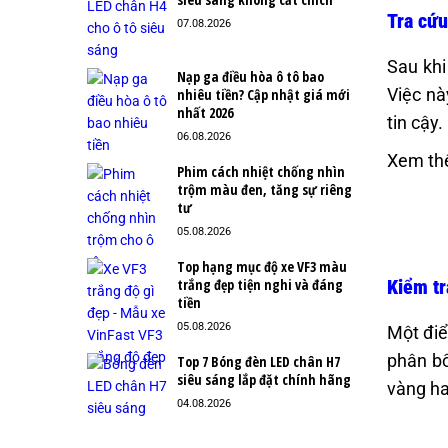
Tra cứ
07.08.2026
Sau khi
Nạp ga điều hòa ô tô bao
Việc nà
nhiêu tiền? Cập nhật giá mới
nhất 2026
tin cậy
06.08.2026
Xem th
Phim cách nhiệt chống nhìn
trộm màu đen, tăng sự riêng
tư
05.08.2026
Top hạng mục độ xe VF3 màu
Kiểm tr
trắng đẹp tiện nghi và đáng
tiền
05.08.2026
Một điể
phân bố
Top 7 Bóng đèn LED chân H7
siêu sáng lắp đặt chính hãng
vàng ha
04.08.2026