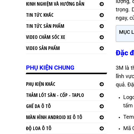
lượng, 
KINH NGHIỆM VÀ HƯỚNG DẪN
trọng. 
TIN TỨC KHÁC
ngay, 
TIN TỨC SẢN PHẨM
MỤC 
VIDEO CHĂM SÓC XE
VIDEO SẢN PHẨM
Đặc đ
PHỤ KIỆN CHUNG
3M là 
lĩnh vự
PHỤ KIỆN KHÁC
quả. Đ
THẢM LÓT SÀN - CỐP - TAPLO
Logo
tấm 
GHẾ DA Ô TÔ
Tem 
MÀN HÌNH ANDROID XE Ô TÔ
Mã Q
ĐỘ LOA Ô TÔ