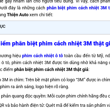
dễ gây nhầm lẫn cho người tiêu dùng. Vì vậy, cách phâ
Dưới đây là những cách
phân biệt phim cách nhiệt 3M t
cùng
Thiện Auto
xem chi tiết:
LỤC
iểm phân biệt phim cách nhiệt 3M thật g
thương hiệu
phim cách nhiệt ô tô
toàn cầu đến từ Mỹ, nổ
c ô tô, phim cách nhiệt 3M được tin dùng nhờ khả năng 
ặc điểm
phân biệt phim cách nhiệt 3M thật giả
:
 3M in chìm: Trên bề mặt phim có logo “3M” được in chì
phim ra ánh sáng, logo hiện rõ ràng.
phản quang độc quyền: Mỗi cuộn phim chính hãng đều c
R và bảo hành điện tử: Quét mã để kiểm tra sản phẩm và