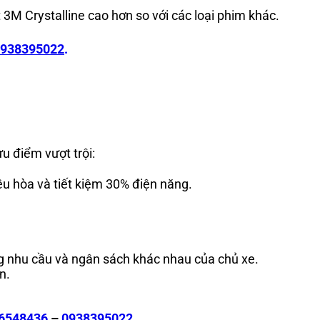
 3M Crystalline cao hơn so với các loại phim khác.
938395022
.
ưu điểm vượt trội:
iều hòa và tiết kiệm 30% điện năng.
ng nhu cầu và ngân sách khác nhau của chủ xe.
an.
6548436
–
0938395022
.