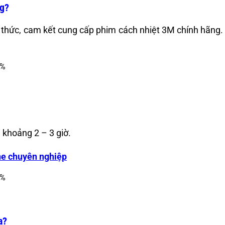
ng?
h thức, cam kết cung cấp phim cách nhiệt 3M chính hãng
.
i khoảng 2 – 3 giờ.
ine chuyên nghiệp
a?