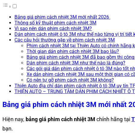
Bảng giá phim cách nhiệt 3M mới nhất 2026
Thông số kỹ thuật phim cách nhiệt 3M
Vì sao nên dán phim cách nhiệt 3M?
Dán phim cách nhiệt ô tô 3M như thế nào từng vị trí tiết 
Các câu hỏi thường gặp về phim cách nhiệt 3M
Phim cách nhiệt 3M tại Thiện Auto có chính hãng 
Thời gian dán phim cách nhiệt 3M bao lâu?
Bảng giá phim cách nhiệt 3M đã bao gồm thi côn
Dán phim cách nhiệt 3M như thế nào là đúng?
Các gói giá dán phim cách nhiệt ô tô 3M nào tốt n
Xe dán phim cách nhiệt 3M sau một thời gian có c
Có nên tự gỡ phim cách nhiệt 3M không?
Thiện Auto địa chỉ dán phim cách nhiệt ô tô 3M uy tín
THIỆN AUTO – TRUNG TÂM DÁN PHIM CÁCH NHIỆT Ô 
Bảng giá phim cách nhiệt 3M mới nhất 
Hiện nay,
bảng giá phim cách nhiệt 3M
chính hãng tại
T
bạn.