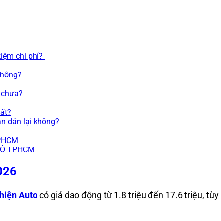
kiệm chi phí?
không?
g chưa?
hất?
ần dán lại không?
 TPHCM
TÔ TPHCM
2026
hiện Auto
có giá dao động từ 1.8 triệu đến 17.6 triệu, tùy