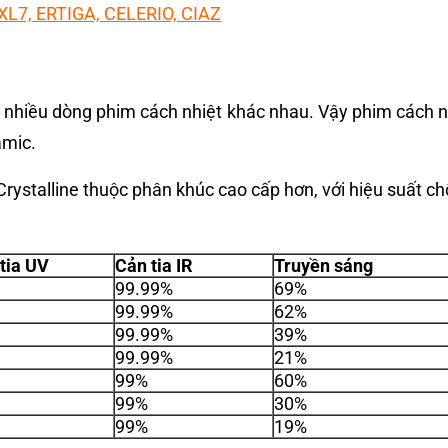
 XL7, ERTIGA, CELERIO, CIAZ
á nhiều dòng phim cách nhiệt khác nhau. Vậy phim cách 
ramic.
rystalline thuộc phân khúc cao cấp hơn, với hiệu suất ch
tia UV
Cản tia IR
Truyền sáng
99.99%
69%
99.99%
62%
99.99%
39%
99.99%
21%
99%
60%
99%
30%
99%
19%