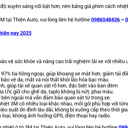
à độ xuyên sáng nổi bật hơn, nên bảng
giá phim cách nhiệt
M tại Thiện Auto, vui lòng liên hệ hotline
0986548436
–
0
 hiện nay 2025
bảo vệ sức khỏe và nâng cao trải nghiệm lái xe với nhiều 
n 97% tia hồng ngoại, giúp khoang xe mát hơn, giảm tải đ
, bảo vệ da, mắt và nội thất khỏi lão hóa bạc màu.
h, giúp tài xế quan sát rõ hơn, đặc biệt vào ban đêm.
ia UV, giữ cho ghế da, taplo không bị nứt, phai màu.
ừ bên ngoài mà vẫn đảm bảo quan sát từ trong xe.
hiệt 3M có nhiều loại khác nhau, mỗi gói phù hợp với từ
ệu suất ổn định lâu dài, không bị xuống cấp theo thời gi
 loại, không ảnh hưởng GPS, điện thoại hay radio.
 nhiệt ô tô 3M tại Thiện Auto, vui lòng liên hệ hotline
098