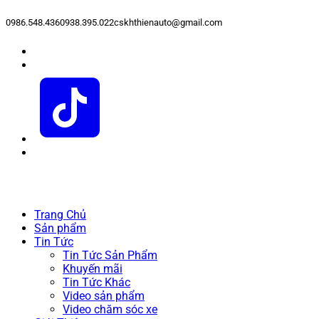
0986.548.436
0938.395.022
cskhthienauto@gmail.com
Trang Chủ
Sản phẩm
Tin Tức
Tin Tức Sản Phẩm
Khuyến mãi
Tin Tức Khác
Video sản phẩm
Video chăm sóc xe