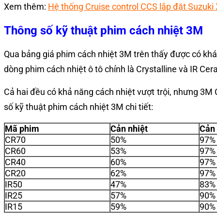
Xem thêm:
Hệ thống Cruise control CCS lắp đặt Suzuki
Thông số kỹ thuật phim cách nhiệt 3M
Qua bảng giá phim cách nhiệt 3M trên thấy được có kh
dòng phim cách nhiệt ô tô chính là Crystalline và IR Ce
Cả hai đều có khả năng cách nhiệt vượt trội, nhưng 3M C
số kỹ thuật phim cách nhiệt 3M chi tiết:
Mã phim
Cản nhiệt
Cản 
CR70
50%
97%
CR60
53%
97%
CR40
60%
97%
CR20
62%
97%
IR50
47%
83%
IR25
57%
90%
IR15
59%
90%