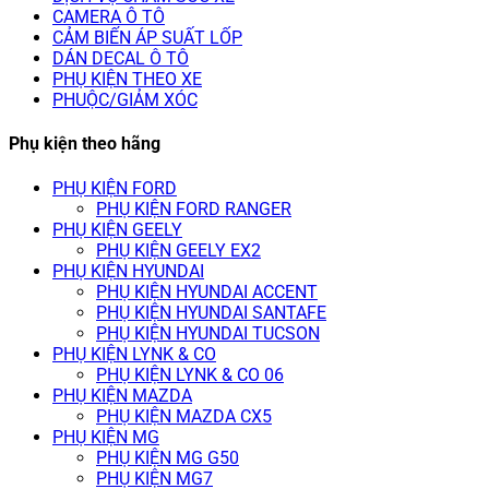
CAMERA Ô TÔ
CẢM BIẾN ÁP SUẤT LỐP
DÁN DECAL Ô TÔ
PHỤ KIỆN THEO XE
PHUỘC/GIẢM XÓC
Phụ kiện theo hãng
PHỤ KIỆN FORD
PHỤ KIỆN FORD RANGER
PHỤ KIỆN GEELY
PHỤ KIỆN GEELY EX2
PHỤ KIỆN HYUNDAI
PHỤ KIỆN HYUNDAI ACCENT
PHỤ KIỆN HYUNDAI SANTAFE
PHỤ KIỆN HYUNDAI TUCSON
PHỤ KIỆN LYNK & CO
PHỤ KIỆN LYNK & CO 06
PHỤ KIỆN MAZDA
PHỤ KIỆN MAZDA CX5
PHỤ KIỆN MG
PHỤ KIỆN MG G50
PHỤ KIỆN MG7