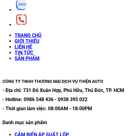
TRANG CHỦ
GIỚI THIỆU
LIÊN HỆ
TIN TỨC
SẢN PHẨM
CÔNG TY TNHH THƯƠNG MẠI DỊCH VỤ THIỆN AUTO
- Địa chỉ:
731 Đỗ Xuân Hợp, Phú Hữu, Thủ Đức, TP. HCM
- Hotline:
0986 548 436
-
0938 395 022
- Thời gian làm việc:
08:00AM
-
18:00PM
Danh mục sản phẩm
CẢM BIẾN ÁP SUẤT LỐP