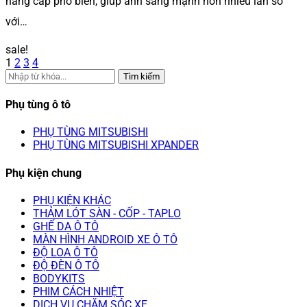
nâng cấp phổ biến, giúp ánh sáng mạnh hơn nhiều lần so
với…
sale!
1
2
3
4
Tìm kiếm
Phụ tùng ô tô
PHỤ TÙNG MITSUBISHI
PHỤ TÙNG MITSUBISHI XPANDER
Phụ kiện chung
PHỤ KIỆN KHÁC
THẢM LÓT SÀN - CỐP - TAPLO
GHẾ DA Ô TÔ
MÀN HÌNH ANDROID XE Ô TÔ
ĐỘ LOA Ô TÔ
ĐỘ ĐÈN Ô TÔ
BODYKITS
PHIM CÁCH NHIỆT
DỊCH VỤ CHĂM SÓC XE