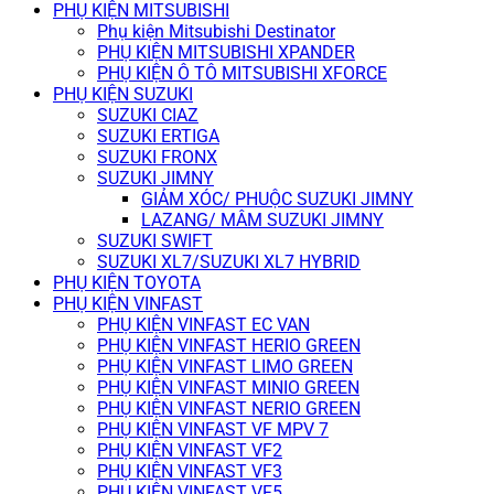
PHỤ KIỆN MITSUBISHI
Phụ kiện Mitsubishi Destinator
PHỤ KIỆN MITSUBISHI XPANDER
PHỤ KIỆN Ô TÔ MITSUBISHI XFORCE
PHỤ KIỆN SUZUKI
SUZUKI CIAZ
SUZUKI ERTIGA
SUZUKI FRONX
SUZUKI JIMNY
GIẢM XÓC/ PHUỘC SUZUKI JIMNY
LAZANG/ MÂM SUZUKI JIMNY
SUZUKI SWIFT
SUZUKI XL7/SUZUKI XL7 HYBRID
PHỤ KIỆN TOYOTA
PHỤ KIỆN VINFAST
PHỤ KIỆN VINFAST EC VAN
PHỤ KIỆN VINFAST HERIO GREEN
PHỤ KIỆN VINFAST LIMO GREEN
PHỤ KIỆN VINFAST MINIO GREEN
PHỤ KIỆN VINFAST NERIO GREEN
PHỤ KIỆN VINFAST VF MPV 7
PHỤ KIỆN VINFAST VF2
PHỤ KIỆN VINFAST VF3
PHỤ KIỆN VINFAST VF5