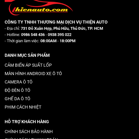
CÔNG TY TNHH THƯƠNG MẠI DỊCH VỤ THIỆN AUTO
- Địa chỉ:
731 Đỗ Xuân Hợp, Phú Hữu, Thủ Đức, TP. HCM
- Hotline:
0986 548 436
-
0938 395 022
- Thời gian làm việc:
08:00AM
-
18:00PM
DANH MỤC SẢN PHẨM
CẢM BIẾN ÁP SUẤT LỐP
MÀN HÌNH ANDROID XE Ô TÔ
CAMERA Ô TÔ
ĐỘ ĐÈN Ô TÔ
GHẾ DA Ô TÔ
PHIM CÁCH NHIỆT
HỖ TRỢ KHÁCH HÀNG
CHÍNH SÁCH BẢO HÀNH