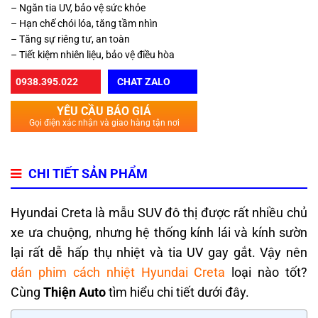
– Ngăn tia UV, bảo vệ sức khỏe
– Hạn chế chói lóa, tăng tầm nhìn
– Tăng sự riêng tư, an toàn
– Tiết kiệm nhiên liệu, bảo vệ điều hòa
0938.395.022
CHAT ZALO
YÊU CẦU BÁO GIÁ
Gọi điện xác nhận và giao hàng tận nơi
CHI TIẾT SẢN PHẨM
Hyundai Creta là mẫu SUV đô thị được rất nhiều chủ
xe ưa chuộng, nhưng hệ thống kính lái và kính sườn
lại rất dễ hấp thụ nhiệt và tia UV gay gắt. Vậy nên
dán phim cách nhiệt Hyundai Creta
loại nào tốt?
Cùng
Thiện Auto
tìm hiểu chi tiết dưới đây.