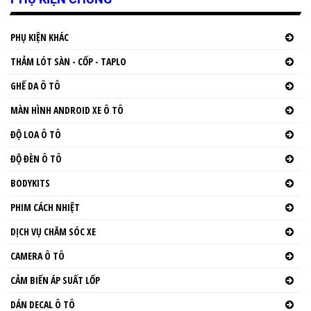
PHỤ KIỆN KHÁC
THẢM LÓT SÀN - CỐP - TAPLO
GHẾ DA Ô TÔ
MÀN HÌNH ANDROID XE Ô TÔ
ĐỘ LOA Ô TÔ
ĐỘ ĐÈN Ô TÔ
BODYKITS
PHIM CÁCH NHIỆT
DỊCH VỤ CHĂM SÓC XE
CAMERA Ô TÔ
CẢM BIẾN ÁP SUẤT LỐP
DÁN DECAL Ô TÔ