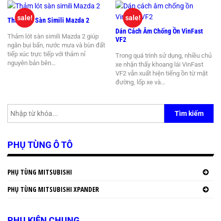
sale!
sale!
Thảm Lót Sàn Simili Mazda 2
Dán Cách Âm Chống Ồn VinFast
Thảm lót sàn simili Mazda 2 giúp
VF2
ngăn bụi bẩn, nước mưa và bùn đất
tiếp xúc trực tiếp với thảm nỉ
Trong quá trình sử dụng, nhiều chủ
nguyên bản bên…
xe nhận thấy khoang lái VinFast
VF2 vẫn xuất hiện tiếng ồn từ mặt
đường, lốp xe và…
Tìm kiếm
PHỤ TÙNG Ô TÔ
PHỤ TÙNG MITSUBISHI
PHỤ TÙNG MITSUBISHI XPANDER
PHỤ KIỆN CHUNG