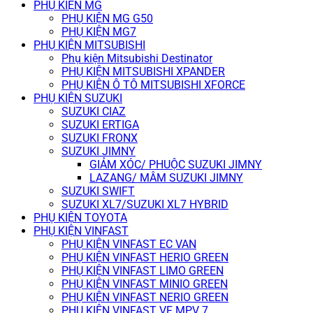
PHỤ KIỆN MG
PHỤ KIỆN MG G50
PHỤ KIỆN MG7
PHỤ KIỆN MITSUBISHI
Phụ kiện Mitsubishi Destinator
PHỤ KIỆN MITSUBISHI XPANDER
PHỤ KIỆN Ô TÔ MITSUBISHI XFORCE
PHỤ KIỆN SUZUKI
SUZUKI CIAZ
SUZUKI ERTIGA
SUZUKI FRONX
SUZUKI JIMNY
GIẢM XÓC/ PHUỘC SUZUKI JIMNY
LAZANG/ MÂM SUZUKI JIMNY
SUZUKI SWIFT
SUZUKI XL7/SUZUKI XL7 HYBRID
PHỤ KIỆN TOYOTA
PHỤ KIỆN VINFAST
PHỤ KIỆN VINFAST EC VAN
PHỤ KIỆN VINFAST HERIO GREEN
PHỤ KIỆN VINFAST LIMO GREEN
PHỤ KIỆN VINFAST MINIO GREEN
PHỤ KIỆN VINFAST NERIO GREEN
PHỤ KIỆN VINFAST VF MPV 7