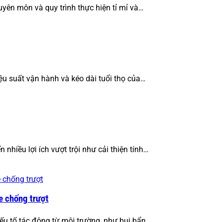
yên môn và quy trình thực hiện tỉ mỉ và…
ệu suất vận hành và kéo dài tuổi thọ của…
nhiều lợi ích vượt trội như cải thiện tính…
e chống trượt
ếu tố tác động từ môi trường, như bụi bẩn,…