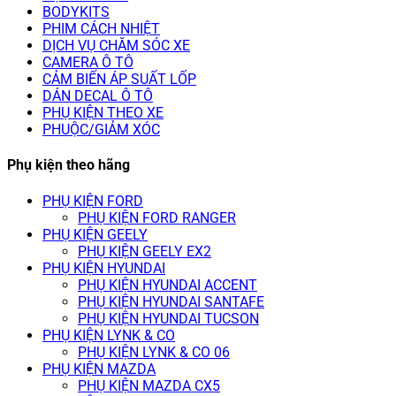
BODYKITS
PHIM CÁCH NHIỆT
DỊCH VỤ CHĂM SÓC XE
CAMERA Ô TÔ
CẢM BIẾN ÁP SUẤT LỐP
DÁN DECAL Ô TÔ
PHỤ KIỆN THEO XE
PHUỘC/GIẢM XÓC
Phụ kiện theo hãng
PHỤ KIỆN FORD
PHỤ KIỆN FORD RANGER
PHỤ KIỆN GEELY
PHỤ KIỆN GEELY EX2
PHỤ KIỆN HYUNDAI
PHỤ KIỆN HYUNDAI ACCENT
PHỤ KIỆN HYUNDAI SANTAFE
PHỤ KIỆN HYUNDAI TUCSON
PHỤ KIỆN LYNK & CO
PHỤ KIỆN LYNK & CO 06
PHỤ KIỆN MAZDA
PHỤ KIỆN MAZDA CX5