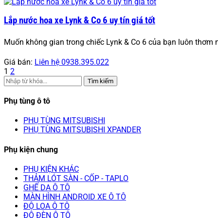
Lắp nước hoa xe Lynk & Co 6 uy tín giá tốt
Muốn không gian trong chiếc Lynk & Co 6 của bạn luôn thơm 
Giá bán:
Liên hệ 0938.395.022
1
2
Tìm kiếm
Phụ tùng ô tô
PHỤ TÙNG MITSUBISHI
PHỤ TÙNG MITSUBISHI XPANDER
Phụ kiện chung
PHỤ KIỆN KHÁC
THẢM LÓT SÀN - CỐP - TAPLO
GHẾ DA Ô TÔ
MÀN HÌNH ANDROID XE Ô TÔ
ĐỘ LOA Ô TÔ
ĐỘ ĐÈN Ô TÔ