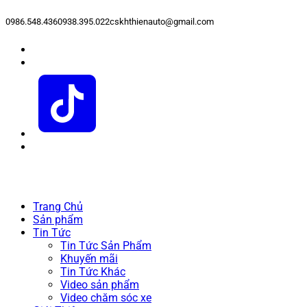
0986.548.436
0938.395.022
cskhthienauto@gmail.com
Trang Chủ
Sản phẩm
Tin Tức
Tin Tức Sản Phẩm
Khuyến mãi
Tin Tức Khác
Video sản phẩm
Video chăm sóc xe