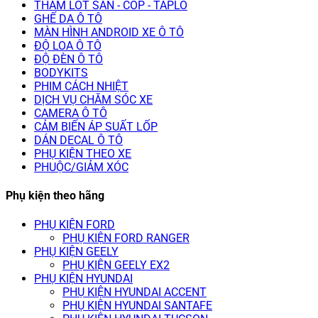
THẢM LÓT SÀN - CỐP - TAPLO
GHẾ DA Ô TÔ
MÀN HÌNH ANDROID XE Ô TÔ
ĐỘ LOA Ô TÔ
ĐỘ ĐÈN Ô TÔ
BODYKITS
PHIM CÁCH NHIỆT
DỊCH VỤ CHĂM SÓC XE
CAMERA Ô TÔ
CẢM BIẾN ÁP SUẤT LỐP
DÁN DECAL Ô TÔ
PHỤ KIỆN THEO XE
PHUỘC/GIẢM XÓC
Phụ kiện theo hãng
PHỤ KIỆN FORD
PHỤ KIỆN FORD RANGER
PHỤ KIỆN GEELY
PHỤ KIỆN GEELY EX2
PHỤ KIỆN HYUNDAI
PHỤ KIỆN HYUNDAI ACCENT
PHỤ KIỆN HYUNDAI SANTAFE