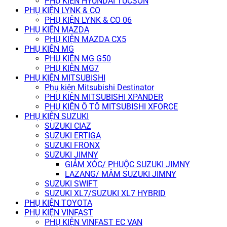
PHỤ KIỆN HYUNDAI TUCSON
PHỤ KIỆN LYNK & CO
PHỤ KIỆN LYNK & CO 06
PHỤ KIỆN MAZDA
PHỤ KIỆN MAZDA CX5
PHỤ KIỆN MG
PHỤ KIỆN MG G50
PHỤ KIỆN MG7
PHỤ KIỆN MITSUBISHI
Phụ kiện Mitsubishi Destinator
PHỤ KIỆN MITSUBISHI XPANDER
PHỤ KIỆN Ô TÔ MITSUBISHI XFORCE
PHỤ KIỆN SUZUKI
SUZUKI CIAZ
SUZUKI ERTIGA
SUZUKI FRONX
SUZUKI JIMNY
GIẢM XÓC/ PHUỘC SUZUKI JIMNY
LAZANG/ MÂM SUZUKI JIMNY
SUZUKI SWIFT
SUZUKI XL7/SUZUKI XL7 HYBRID
PHỤ KIỆN TOYOTA
PHỤ KIỆN VINFAST
PHỤ KIỆN VINFAST EC VAN