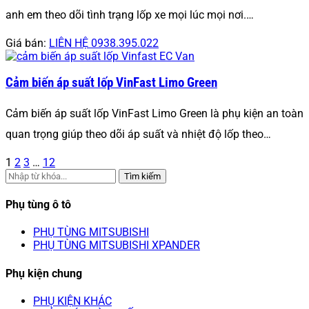
anh em theo dõi tình trạng lốp xe mọi lúc mọi nơi.…
Giá bán:
LIÊN HỆ 0938.395.022
Cảm biến áp suất lốp VinFast Limo Green
Cảm biến áp suất lốp VinFast Limo Green là phụ kiện an toàn
quan trọng giúp theo dõi áp suất và nhiệt độ lốp theo…
1
2
3
…
12
Tìm kiếm
Phụ tùng ô tô
PHỤ TÙNG MITSUBISHI
PHỤ TÙNG MITSUBISHI XPANDER
Phụ kiện chung
PHỤ KIỆN KHÁC