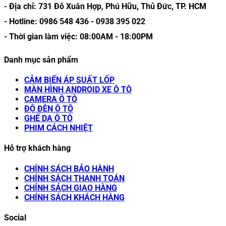
- Địa chỉ:
731 Đỗ Xuân Hợp, Phú Hữu, Thủ Đức, TP. HCM
- Hotline:
0986 548 436
-
0938 395 022
- Thời gian làm việc:
08:00AM
-
18:00PM
Danh mục sản phẩm
CẢM BIẾN ÁP SUẤT LỐP
MÀN HÌNH ANDROID XE Ô TÔ
CAMERA Ô TÔ
ĐỘ ĐÈN Ô TÔ
GHẾ DA Ô TÔ
PHIM CÁCH NHIỆT
Hỗ trợ khách hàng
CHÍNH SÁCH BẢO HÀNH
CHÍNH SÁCH THANH TOÁN
CHÍNH SÁCH GIAO HÀNG
CHÍNH SÁCH KHÁCH HÀNG
Social