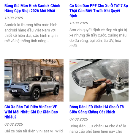
Bảng Giá Màn Hình Santek Chính
Có Nên Dán PPF Cho Xe Ô Tô? 7 Sự
Hãng Cập Nhật 2026 Mới Nhất
Thật Cần Biết Trước Khi Quyết
Định
10.08.2026
10.08.2026
Santek là thương hiệu màn hình
Sơn zin quyết định vẻ đẹp và giá trị
android hàng đầu Việt Nam với
xe nhưng dễ trầy xước, xuống màu
thiết kế hiện đại, cấu hình mạnh
do đá văng, bụi bẩn, tia UV, hóa
mẽ và hệ thống tính năng…
chất…
Giá Xe Bán Tải Điện VinFast VF
Bóng Đèn LED Chân H4 Cho Ô Tô
Wild Mới Nhất: Giá Dự Kiến Bao
Siêu Sáng Không Cắt Chích
Nhiêu?
07.08.2026
08.08.2026
Bóng đèn LED chân H4 cho ô tô là
Giá xe bán tải điện VinFast VF Wild
nâng cấp phổ biến hiện nay cho