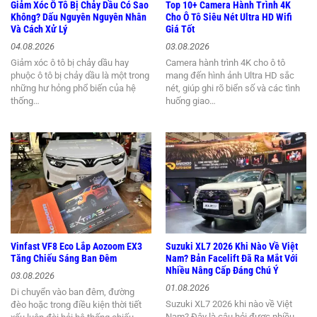
Giảm Xóc Ô Tô Bị Chảy Dầu Có Sao
Top 10+ Camera Hành Trình 4K
Không? Dấu Nguyên Nguyên Nhân
Cho Ô Tô Siêu Nét Ultra HD Wifi
Và Cách Xử Lý
Giá Tốt
04.08.2026
03.08.2026
Giảm xóc ô tô bị chảy dầu hay
Camera hành trình 4K cho ô tô
phuộc ô tô bị chảy dầu là một trong
mang đến hình ảnh Ultra HD sắc
những hư hỏng phổ biến của hệ
nét, giúp ghi rõ biển số và các tình
thống…
huống giao…
Vinfast VF8 Eco Lắp Aozoom EX3
Suzuki XL7 2026 Khi Nào Về Việt
Tăng Chiếu Sáng Ban Đêm
Nam? Bản Facelift Đã Ra Mắt Với
Nhiều Nâng Cấp Đáng Chú Ý
03.08.2026
01.08.2026
Di chuyển vào ban đêm, đường
Suzuki XL7 2026 khi nào về Việt
đèo hoặc trong điều kiện thời tiết
Nam? Đây là câu hỏi được nhiều