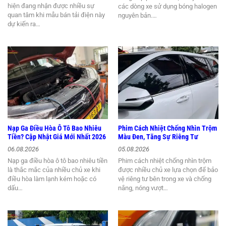
hiện đang nhận được nhiều sự
các dòng xe sử dụng bóng halogen
quan tâm khi mẫu bán tải điện này
nguyên bản.…
dự kiến ra…
Nạp Ga Điều Hòa Ô Tô Bao Nhiêu
Phim Cách Nhiệt Chống Nhìn Trộm
Tiền? Cập Nhật Giá Mới Nhất 2026
Màu Đen, Tăng Sự Riêng Tư
06.08.2026
05.08.2026
Nạp ga điều hòa ô tô bao nhiêu tiền
Phim cách nhiệt chống nhìn trộm
là thắc mắc của nhiều chủ xe khi
được nhiều chủ xe lựa chọn để bảo
điều hòa làm lạnh kém hoặc có
vệ riêng tư bên trong xe và chống
dấu…
nắng, nóng vượt…