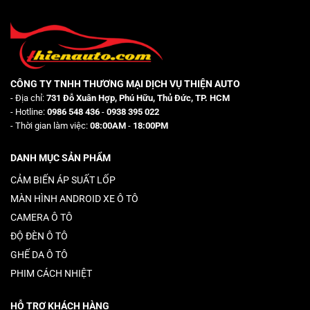
CÔNG TY TNHH THƯƠNG MẠI DỊCH VỤ THIỆN AUTO
- Địa chỉ:
731 Đỗ Xuân Hợp, Phú Hữu, Thủ Đức, TP. HCM
- Hotline:
0986 548 436
-
0938 395 022
- Thời gian làm việc:
08:00AM
-
18:00PM
DANH MỤC SẢN PHẨM
CẢM BIẾN ÁP SUẤT LỐP
MÀN HÌNH ANDROID XE Ô TÔ
CAMERA Ô TÔ
ĐỘ ĐÈN Ô TÔ
GHẾ DA Ô TÔ
PHIM CÁCH NHIỆT
HỖ TRỢ KHÁCH HÀNG