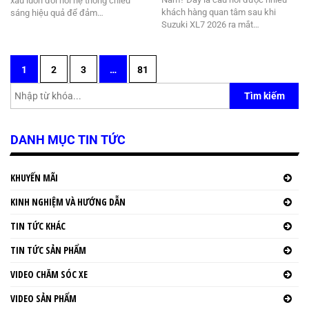
xấu luôn đòi hỏi hệ thống chiếu
khách hàng quan tâm sau khi
sáng hiệu quả để đảm…
Suzuki XL7 2026 ra mắt…
1
2
3
…
81
Tìm kiếm
DANH MỤC TIN TỨC
KHUYẾN MÃI
KINH NGHIỆM VÀ HƯỚNG DẪN
TIN TỨC KHÁC
TIN TỨC SẢN PHẨM
VIDEO CHĂM SÓC XE
VIDEO SẢN PHẨM