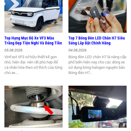
Top Hạng Mục Độ Xe VF3 Màu
Top 7 Bóng Đèn LED Chân H7 Siêu
Trắng Đẹp Tiện Nghi Và Đáng Tiền
Sáng Lắp Đặt Chính Hãng
05.08.2026
04.08.2026
VinFast VF3 sở hữu thiết kế gọn
Bóng đèn LED chân H7 là nâng cấp
nhỏ, hiện đại nên rất phù hợp để
phổ biến hiện nay cho các dòng xe
cá nhân hóa theo sở thích của từng
sử dụng bóng halogen nguyên bản.
chủ xe.…
Bóng đèn H7…