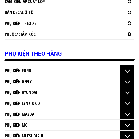
CẢM BIẾN ÁP SUẤT LỐP
DÁN DECAL Ô TÔ
PHỤ KIỆN THEO XE
PHUỘC/GIẢM XÓC
PHỤ KIỆN THEO HÃNG
PHỤ KIỆN FORD
PHỤ KIỆN GEELY
PHỤ KIỆN HYUNDAI
PHỤ KIỆN LYNK & CO
PHỤ KIỆN MAZDA
PHỤ KIỆN MG
PHỤ KIỆN MITSUBISHI