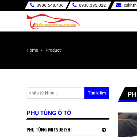
0986.548.436
0938.395.022
cskht
Home
Product
Tìm kiếm
PH
PHỤ TÙNG Ô TÔ
PHỤ TÙNG MITSUBISHI