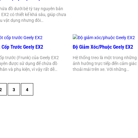
ứa đồ dưới bệ tỳ tay nguyên bản
y EX2 có thiết kế khá sâu, giúp chưa
u vật dụng nhưng đôi…
 Cốp Trước Geely EX2
Độ Giảm Xóc/phuộc Geely EX2
p trước (Frunk) của Geely EX2
Hệ thống treo là một trong những
uyên được sử dụng để chứa đồ
ảnh hưởng trực tiếp đến cảm giác l
hân và phụ kiện, vì vậy rất dễ…
thoải mái trên xe. Với những…
2
3
4