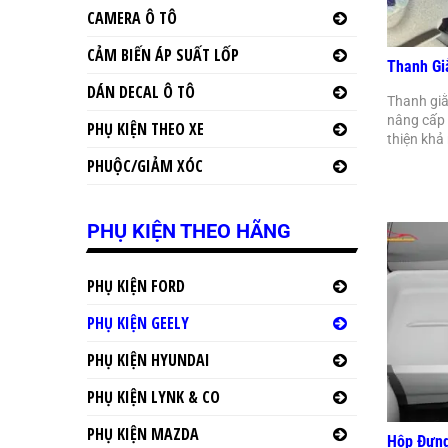
CAMERA Ô TÔ
CẢM BIẾN ÁP SUẤT LỐP
Thanh Gi
DÁN DECAL Ô TÔ
Thanh giằ
nâng cấp 
PHỤ KIỆN THEO XE
thiện kh
PHUỘC/GIẢM XÓC
PHỤ KIỆN THEO HÃNG
PHỤ KIỆN FORD
PHỤ KIỆN GEELY
PHỤ KIỆN HYUNDAI
PHỤ KIỆN LYNK & CO
PHỤ KIỆN MAZDA
Hộp Đựng