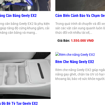
ằng Cân Bằng Geely EX2
Cảm Biến Cảnh Báo Va Chạm Ge
ng cân bằng Geely EX2 là phụ kiện
Trong quá trình di chuyển và đỗ xe
giúp tăng độ cứng khung gầm, cải
sát các vật cản xung quanh luôn l
ả năng cân bằng và mang…
thức đối với nhiều tài xế,…
1.550.000 VNĐ
Giá Bán:
Rèm Che Nắng Geely EX2
Rèm che nắng Geely EX2 giúp ngă
nắng gay ghét, chặn tia UV có hại
khoang lái, bảo vệ sức khỏe người
 Đồ Bệ Tỳ Tay Geely EX2