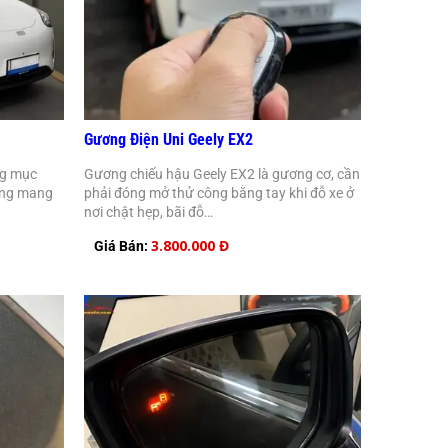
Gương Điện Uni Geely EX2
ng mục
Gương chiếu hậu Geely EX2 là gương cơ, cần
ưng mang
phải đóng mở thử công bằng tay khi đỗ xe ở
nơi chật hẹp, bãi đỗ…
3.800.000 Đ
Giá Bán: