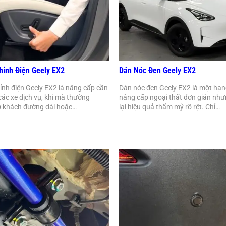
hỉnh Điện Geely EX2
Dán Nóc Đen Geely EX2
ỉnh điện Geely EX2 là nâng cấp cần
Dán nóc đen Geely EX2 là một hạ
 các xe dịch vụ, khi mà thường
nâng cấp ngoại thất đơn giản nh
ở khách đường dài hoặc…
lại hiệu quả thẩm mỹ rõ rệt. Chỉ…