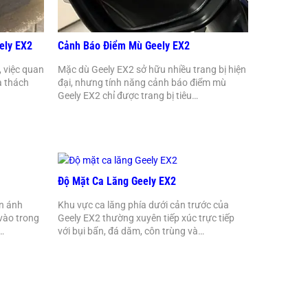
ely EX2
Cảnh Báo Điểm Mù Geely EX2
, việc quan
Mặc dù Geely EX2 sở hữu nhiều trang bị hiện
à thách
đại, nhưng tính năng cảnh báo điểm mù
Geely EX2 chỉ được trang bị tiêu…
Độ Mặt Ca Lăng Geely EX2
n ánh
Khu vực ca lăng phía dưới cản trước của
 vào trong
Geely EX2 thường xuyên tiếp xúc trực tiếp
…
với bụi bẩn, đá dăm, côn trùng và…