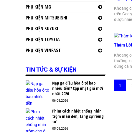
PHỤ KIỆN MG
Khoang ch
trên Geel
PHỤ KIỆN MITSUBISHI
được nhiề
PHỤ KIỆN SUZUKI
PHỤ KIỆN TOYOTA
Thảm Lót
PHỤ KIỆN VINFAST
Khoang cố
thường x
dùng cá n
TIN TỨC & SỰ KIỆN
Nạp ga điều hòa ô tô bao
1
nhiêu tiền? Cập nhật giá mới
nhất 2026
06.08.2026
Phim cách nhiệt chống nhìn
trộm màu đen, tăng sự riêng
tư
05.08.2026