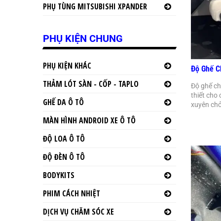
PHỤ TÙNG MITSUBISHI XPANDER
PHỤ KIỆN CHUNG
PHỤ KIỆN KHÁC
Độ Ghế C
THẢM LÓT SÀN - CỐP - TAPLO
Độ ghế ch
thiết cho
GHẾ DA Ô TÔ
xuyên ch
MÀN HÌNH ANDROID XE Ô TÔ
ĐỘ LOA Ô TÔ
ĐỘ ĐÈN Ô TÔ
BODYKITS
PHIM CÁCH NHIỆT
DỊCH VỤ CHĂM SÓC XE