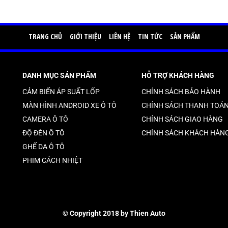
TRANG CHỦ
GIỚI THIỆU
LIÊN HỆ
TIN TỨC
SẢN PHẨM
DANH MỤC SẢN PHẨM
HỖ TRỢ KHÁCH HÀNG
CẢM BIẾN ÁP SUẤT LỐP
CHÍNH SÁCH BẢO HÀNH
MÀN HÌNH ANDROID XE Ô TÔ
CHÍNH SÁCH THANH TOÁ
CAMERA Ô TÔ
CHÍNH SÁCH GIAO HÀNG
ĐỘ ĐÈN Ô TÔ
CHÍNH SÁCH KHÁCH HÀN
GHẾ DA Ô TÔ
PHIM CÁCH NHIỆT
© Copyright 2018 by Thien Auto