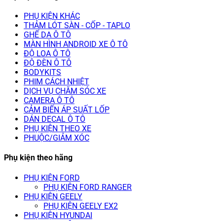
PHỤ KIỆN KHÁC
THẢM LÓT SÀN - CỐP - TAPLO
GHẾ DA Ô TÔ
MÀN HÌNH ANDROID XE Ô TÔ
ĐỘ LOA Ô TÔ
ĐỘ ĐÈN Ô TÔ
BODYKITS
PHIM CÁCH NHIỆT
DỊCH VỤ CHĂM SÓC XE
CAMERA Ô TÔ
CẢM BIẾN ÁP SUẤT LỐP
DÁN DECAL Ô TÔ
PHỤ KIỆN THEO XE
PHUỘC/GIẢM XÓC
Phụ kiện theo hãng
PHỤ KIỆN FORD
PHỤ KIỆN FORD RANGER
PHỤ KIỆN GEELY
PHỤ KIỆN GEELY EX2
PHỤ KIỆN HYUNDAI