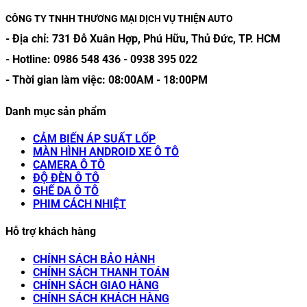
CÔNG TY TNHH THƯƠNG MẠI DỊCH VỤ THIỆN AUTO
- Địa chỉ:
731 Đỗ Xuân Hợp, Phú Hữu, Thủ Đức, TP. HCM
- Hotline:
0986 548 436
-
0938 395 022
- Thời gian làm việc:
08:00AM
-
18:00PM
Danh mục sản phẩm
CẢM BIẾN ÁP SUẤT LỐP
MÀN HÌNH ANDROID XE Ô TÔ
CAMERA Ô TÔ
ĐỘ ĐÈN Ô TÔ
GHẾ DA Ô TÔ
PHIM CÁCH NHIỆT
Hỗ trợ khách hàng
CHÍNH SÁCH BẢO HÀNH
CHÍNH SÁCH THANH TOÁN
CHÍNH SÁCH GIAO HÀNG
CHÍNH SÁCH KHÁCH HÀNG