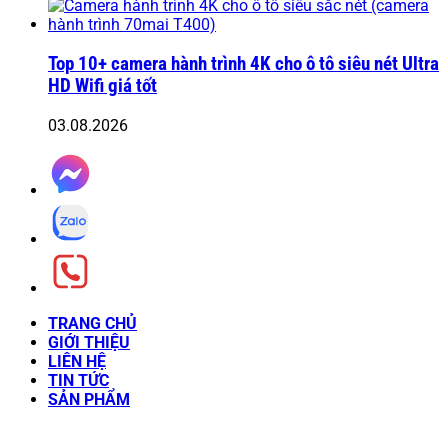
Top 10+ camera hành trình 4K cho ô tô siêu nét Ultra
HD Wifi giá tốt
03.08.2026
TRANG CHỦ
GIỚI THIỆU
LIÊN HỆ
TIN TỨC
SẢN PHẨM