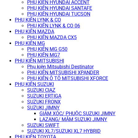
PHỤ KIỆN HYUNDAI ACCENT
PHỤ KIỆN HYUNDAI SANTAFE
PHỤ KIỆN HYUNDAI TUCSON
PHỤ KIỆN LYNK & CO
PHỤ KIỆN LYNK & CO 06
PHỤ KIỆN MAZDA
PHỤ KIỆN MAZDA CX5
PHỤ KIỆN MG
PHỤ KIỆN MG G50
PHỤ KIỆN MG7
PHỤ KIỆN MITSUBISHI
Phụ kiện Mitsubishi Destinator
PHỤ KIỆN MITSUBISHI XPANDER
PHỤ KIỆN Ô TÔ MITSUBISHI XFORCE
PHỤ KIỆN SUZUKI
SUZUKI CIAZ
SUZUKI ERTIGA
SUZUKI FRONX
SUZUKI JIMNY
GIẢM XÓC/ PHUỘC SUZUKI JIMNY
LAZANG/ MÂM SUZUKI JIMNY
SUZUKI SWIFT
SUZUKI XL7/SUZUKI XL7 HYBRID
PHỤ KIỆN TOYOTA