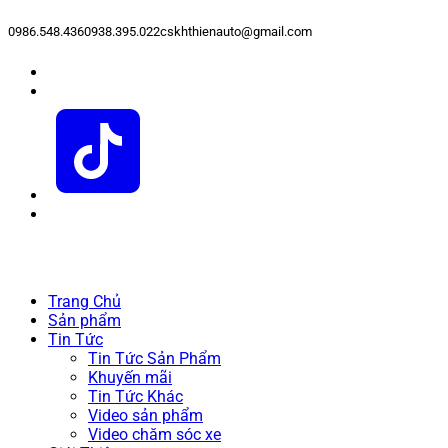
0986.548.436
0938.395.022
cskhthienauto@gmail.com
Trang Chủ
Sản phẩm
Tin Tức
Tin Tức Sản Phẩm
Khuyến mãi
Tin Tức Khác
Video sản phẩm
Video chăm sóc xe