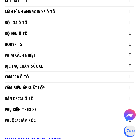
GHẾ DA Ô TÔ
MÀN HÌNH ANDROID XE Ô TÔ
ĐỘ LOA Ô TÔ
ĐỘ ĐÈN Ô TÔ
BODYKITS
PHIM CÁCH NHIỆT
DỊCH VỤ CHĂM SÓC XE
CAMERA Ô TÔ
CẢM BIẾN ÁP SUẤT LỐP
DÁN DECAL Ô TÔ
PHỤ KIỆN THEO XE
PHUỘC/GIẢM XÓC