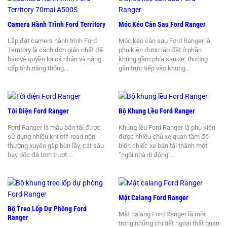
Camera Hành Trình Ford Territory
Móc Kéo Cản Sau Ford Ranger
Lắp đặt camera hành trình Ford
Móc kéo cản sau Ford Ranger là
Territory là cách đơn giản nhất để
phụ kiện được lắp đặt ở phần
bảo vệ quyền lợi cá nhân và nâng
khung gầm phía sau xe, thường
cấp tính năng thông…
gắn trực tiếp vào khung…
Tời Điện Ford Ranger
Bộ Khung Lều Ford Ranger
Ford Ranger là mẫu bán tải được
Khung lều Ford Ranger là phụ kiện
sử dụng nhiều khi off-road nên
được nhiều chủ xe quan tâm để
thường xuyên gặp bùn lầy, cát sâu
biến chiếc xe bán tải thành một
hay dốc đá trơn trượt.…
“ngôi nhà di động”…
Mặt Calang Ford Ranger
Bộ Treo Lốp Dự Phòng Ford
Mặt calang Ford Ranger là một
Ranger
trong những chi tiết ngoại thất quan