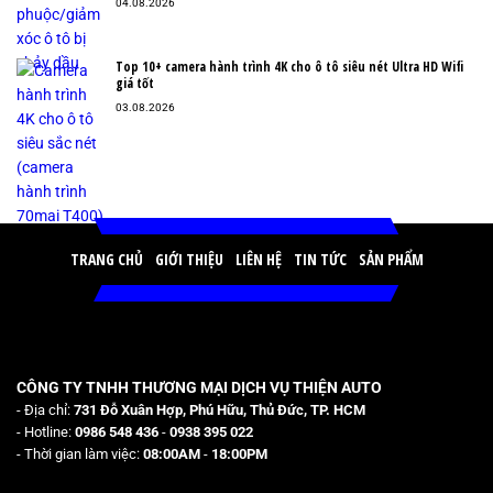
04.08.2026
Top 10+ camera hành trình 4K cho ô tô siêu nét Ultra HD Wifi
giá tốt
03.08.2026
TRANG CHỦ
GIỚI THIỆU
LIÊN HỆ
TIN TỨC
SẢN PHẨM
CÔNG TY TNHH THƯƠNG MẠI DỊCH VỤ THIỆN AUTO
- Địa chỉ:
731 Đỗ Xuân Hợp, Phú Hữu, Thủ Đức, TP. HCM
- Hotline:
0986 548 436
-
0938 395 022
- Thời gian làm việc:
08:00AM
-
18:00PM