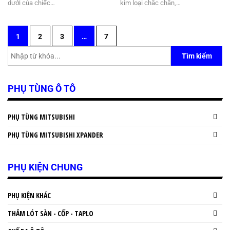
dưới của chiếc…
kim loại chắc chắn,…
1
2
3
…
7
Tìm kiếm
PHỤ TÙNG Ô TÔ
PHỤ TÙNG MITSUBISHI
PHỤ TÙNG MITSUBISHI XPANDER
PHỤ KIỆN CHUNG
PHỤ KIỆN KHÁC
THẢM LÓT SÀN - CỐP - TAPLO