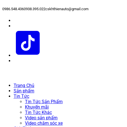
0986.548.436
0938.395.022
cskhthienauto@gmail.com
Trang Chủ
Sản phẩm
Tin Tức
Tin Tức Sản Phẩm
Khuyến mãi
Tin Tức Khác
Video sản phẩm
Video chăm sóc xe