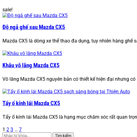
sale!
Độ ngả ghế sau Mazda CX5
Mazda CX5 là dòng xe thể thao đa dụng, tuy nhiên hàng ghế s
Khâu vô lăng Mazda CX5
Vô lăng Mazda CX5 nguyên bản có thiết kế hiện đại nhưng có nh
Tẩy ố kính lái Mazda CX5
Tẩy ố kính lái Mazda CX5 là hạng mục chăm sóc rất quan trọng
1
2
3
…
7
Tìm kiếm