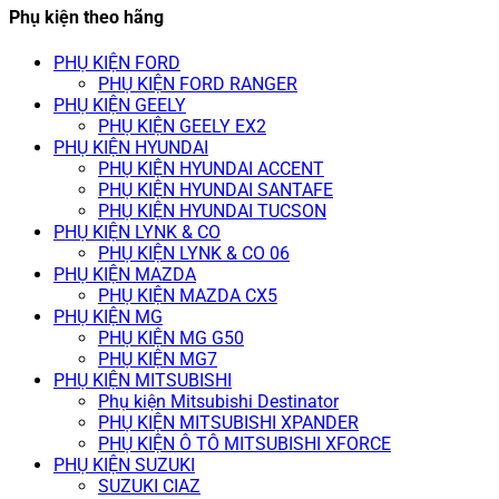
Phụ kiện theo hãng
PHỤ KIỆN FORD
PHỤ KIỆN FORD RANGER
PHỤ KIỆN GEELY
PHỤ KIỆN GEELY EX2
PHỤ KIỆN HYUNDAI
PHỤ KIỆN HYUNDAI ACCENT
PHỤ KIỆN HYUNDAI SANTAFE
PHỤ KIỆN HYUNDAI TUCSON
PHỤ KIỆN LYNK & CO
PHỤ KIỆN LYNK & CO 06
PHỤ KIỆN MAZDA
PHỤ KIỆN MAZDA CX5
PHỤ KIỆN MG
PHỤ KIỆN MG G50
PHỤ KIỆN MG7
PHỤ KIỆN MITSUBISHI
Phụ kiện Mitsubishi Destinator
PHỤ KIỆN MITSUBISHI XPANDER
PHỤ KIỆN Ô TÔ MITSUBISHI XFORCE
PHỤ KIỆN SUZUKI
SUZUKI CIAZ