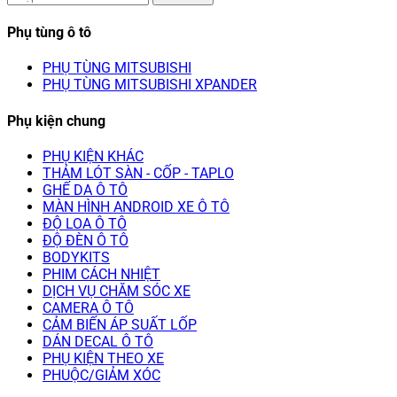
Phụ tùng ô tô
PHỤ TÙNG MITSUBISHI
PHỤ TÙNG MITSUBISHI XPANDER
Phụ kiện chung
PHỤ KIỆN KHÁC
THẢM LÓT SÀN - CỐP - TAPLO
GHẾ DA Ô TÔ
MÀN HÌNH ANDROID XE Ô TÔ
ĐỘ LOA Ô TÔ
ĐỘ ĐÈN Ô TÔ
BODYKITS
PHIM CÁCH NHIỆT
DỊCH VỤ CHĂM SÓC XE
CAMERA Ô TÔ
CẢM BIẾN ÁP SUẤT LỐP
DÁN DECAL Ô TÔ
PHỤ KIỆN THEO XE
PHUỘC/GIẢM XÓC