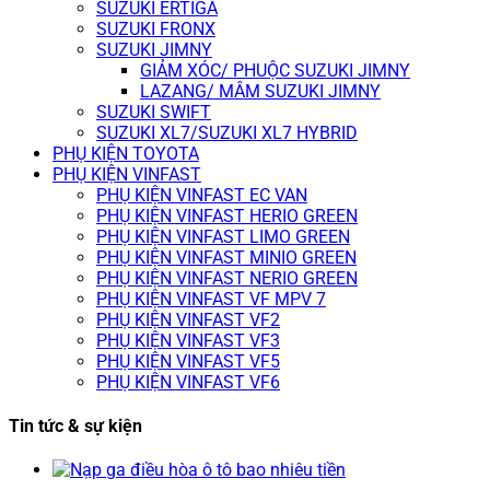
SUZUKI ERTIGA
SUZUKI FRONX
SUZUKI JIMNY
GIẢM XÓC/ PHUỘC SUZUKI JIMNY
LAZANG/ MÂM SUZUKI JIMNY
SUZUKI SWIFT
SUZUKI XL7/SUZUKI XL7 HYBRID
PHỤ KIỆN TOYOTA
PHỤ KIỆN VINFAST
PHỤ KIỆN VINFAST EC VAN
PHỤ KIỆN VINFAST HERIO GREEN
PHỤ KIỆN VINFAST LIMO GREEN
PHỤ KIỆN VINFAST MINIO GREEN
PHỤ KIỆN VINFAST NERIO GREEN
PHỤ KIỆN VINFAST VF MPV 7
PHỤ KIỆN VINFAST VF2
PHỤ KIỆN VINFAST VF3
PHỤ KIỆN VINFAST VF5
PHỤ KIỆN VINFAST VF6
Tin tức & sự kiện