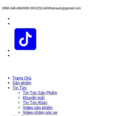
0986.548.436
0938.395.022
cskhthienauto@gmail.com
Trang Chủ
Sản phẩm
Tin Tức
Tin Tức Sản Phẩm
Khuyến mãi
Tin Tức Khác
Video sản phẩm
Video chăm sóc xe