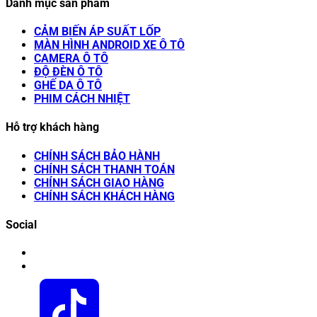
Danh mục sản phẩm
CẢM BIẾN ÁP SUẤT LỐP
MÀN HÌNH ANDROID XE Ô TÔ
CAMERA Ô TÔ
ĐỘ ĐÈN Ô TÔ
GHẾ DA Ô TÔ
PHIM CÁCH NHIỆT
Hỗ trợ khách hàng
CHÍNH SÁCH BẢO HÀNH
CHÍNH SÁCH THANH TOÁN
CHÍNH SÁCH GIAO HÀNG
CHÍNH SÁCH KHÁCH HÀNG
Social