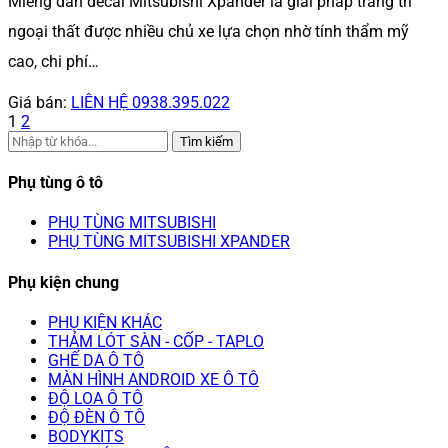
Miếng dán decal Mitsubishi Xpander là giải pháp trang trí
ngoại thất được nhiều chủ xe lựa chọn nhờ tính thẩm mỹ
cao, chi phí…
Giá bán:
LIÊN HỆ 0938.395.022
1
2
Tìm kiếm
Phụ tùng ô tô
PHỤ TÙNG MITSUBISHI
PHỤ TÙNG MITSUBISHI XPANDER
Phụ kiện chung
PHỤ KIỆN KHÁC
THẢM LÓT SÀN - CỐP - TAPLO
GHẾ DA Ô TÔ
MÀN HÌNH ANDROID XE Ô TÔ
ĐỘ LOA Ô TÔ
ĐỘ ĐÈN Ô TÔ
BODYKITS