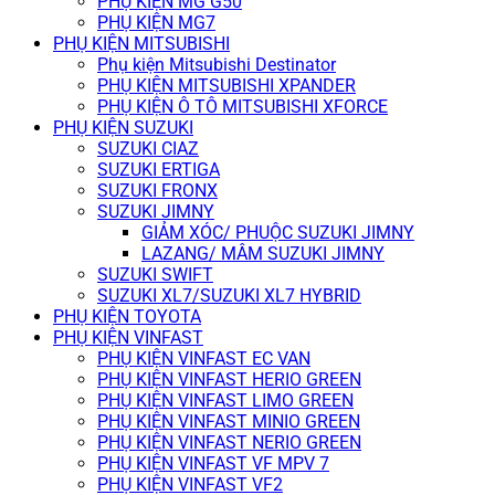
PHỤ KIỆN MG G50
PHỤ KIỆN MG7
PHỤ KIỆN MITSUBISHI
Phụ kiện Mitsubishi Destinator
PHỤ KIỆN MITSUBISHI XPANDER
PHỤ KIỆN Ô TÔ MITSUBISHI XFORCE
PHỤ KIỆN SUZUKI
SUZUKI CIAZ
SUZUKI ERTIGA
SUZUKI FRONX
SUZUKI JIMNY
GIẢM XÓC/ PHUỘC SUZUKI JIMNY
LAZANG/ MÂM SUZUKI JIMNY
SUZUKI SWIFT
SUZUKI XL7/SUZUKI XL7 HYBRID
PHỤ KIỆN TOYOTA
PHỤ KIỆN VINFAST
PHỤ KIỆN VINFAST EC VAN
PHỤ KIỆN VINFAST HERIO GREEN
PHỤ KIỆN VINFAST LIMO GREEN
PHỤ KIỆN VINFAST MINIO GREEN
PHỤ KIỆN VINFAST NERIO GREEN
PHỤ KIỆN VINFAST VF MPV 7
PHỤ KIỆN VINFAST VF2