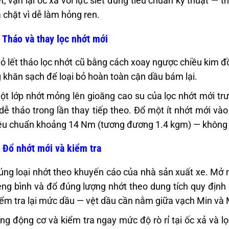
t, vặn lại ốc xả với lực siết đúng tiêu chuẩn kỹ thuật 
á chặt vì dễ làm hỏng ren.
 Tháo và thay lọc nhớt mới
 lết tháo lọc nhớt cũ bằng cách xoay ngược chiều kim đồ
 khăn sạch để loại bỏ hoàn toàn cặn dầu bám lại.
t lớp nhớt mỏng lên gioăng cao su của lọc nhớt mới trước
dễ tháo trong lần thay tiếp theo. Đổ một ít nhớt mới vào lọ
êu chuẩn khoảng 14 Nm (tương đương 1.4 kgm) — không x
 Đổ nhớt mới và kiểm tra
ng loại nhớt theo khuyến cáo của nhà sản xuất xe. Mở 
ng bình và đổ đúng lượng nhớt theo dung tích quy định
ểm tra lại mức dầu — vệt dầu cần nằm giữa vạch Min và
ng động cơ và kiểm tra ngay mức độ rò rỉ tại ốc xả và l