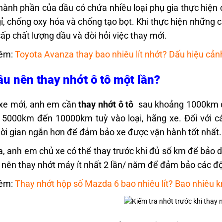
hành phần của dầu có chứa nhiều loại phụ gia thực hiệ
ỉ, chống oxy hóa và chống tạo bọt. Khi thực hiện những c
ấp chất lượng dầu và đòi hỏi việc thay mới.
êm:
Toyota Avanza thay bao nhiêu lít nhớt? Dấu hiệu cản
âu nên thay nhớt ô tô một lần?
 xe mới, anh em cần
thay nhớt ô tô
sau khoảng 1000km đầu
 5000km đến 10000km tuỳ vào loại, hãng xe.
Đối với 
hời gian ngắn hơn để đảm bảo xe được vận hành tốt nhất
a, anh em chủ xe có thể thay trước khi đủ số km để bảo 
nên thay nhớt máy ít nhất 2 lần/ năm để đảm bảo các độ
êm:
Thay nhớt hộp số Mazda 6 bao nhiêu lít? Bao nhiêu 