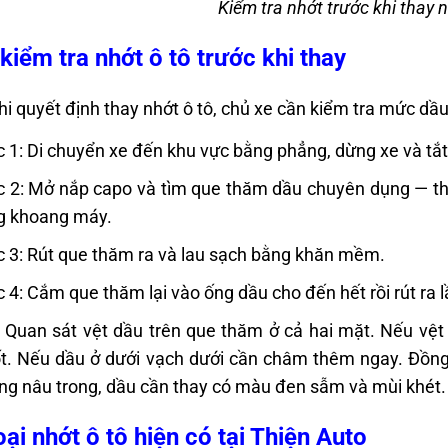
Kiểm tra nhớt trước khi thay n
kiểm tra nhớt ô tô trước khi thay
hi quyết định thay nhớt ô tô, chủ xe cần kiểm tra mức dầu
 1: Di chuyển xe đến khu vực bằng phẳng, dừng xe và tắ
 2: Mở nắp capo và tìm que thăm dầu chuyên dụng — t
g khoang máy.
 3: Rút que thăm ra và lau sạch bằng khăn mềm.
 4: Cắm que thăm lại vào ống dầu cho đến hết rồi rút ra 
 Quan sát vệt dầu trên que thăm ở cả hai mặt. Nếu vệt
t. Nếu dầu ở dưới vạch dưới cần châm thêm ngay. Đồng
g nâu trong, dầu cần thay có màu đen sẫm và mùi khét.
oại nhớt ô tô hiện có tại Thiện Auto