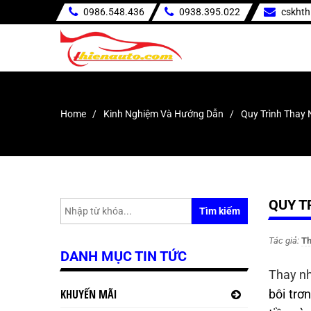
0986.548.436
0938.395.022
cskht
Home
Kinh Nghiệm Và Hướng Dẫn
Quy Trình Thay 
QUY T
Tìm kiếm
Tác giả:
Th
DANH MỤC TIN TỨC
Thay nh
KHUYẾN MÃI
bôi trơ