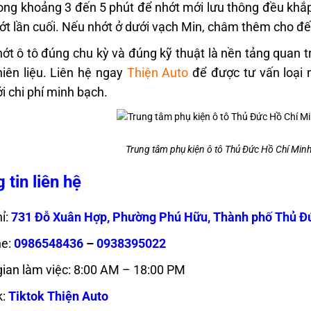
ong khoảng 3 đến 5 phút để nhớt mới lưu thông đều khắp 
t lần cuối. Nếu nhớt ở dưới vạch Min, châm thêm cho đế
ớt ô tô đúng chu kỳ và đúng kỹ thuật là nền tảng quan t
iên liệu. Liên hệ ngay
Thiện Auto
để được tư vấn loại 
ới chi phí minh bạch.
Trung tâm phụ kiện ô tô Thủ Đức Hồ Chí Minh
 tin liên hệ
ỉ:
731 Đỗ Xuân Hợp, Phường Phú Hữu, Thành phố Thủ Đ
ne:
0986548436
–
0938395022
gian làm việc: 8:00 AM – 18:00 PM
k:
Tiktok Thiện Auto