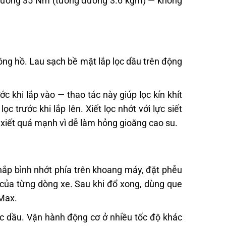
— thường 35 Nm (tương đương 3.6 kgm) — không
ng hồ. Lau sạch bề mặt lắp lọc dầu trên động
 khi lắp vào — thao tác này giúp lọc kín khít
c trước khi lắp lên. Xiết lọc nhớt với lực siết
iết quá mạnh vì dễ làm hỏng gioăng cao su.
nắp bình nhớt phía trên khoang máy, đặt phễu
 của từng dòng xe. Sau khi đổ xong, dùng que
 Max.
ọc dầu. Vận hành động cơ ở nhiều tốc độ khác