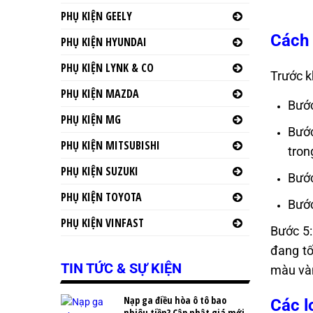
PHỤ KIỆN GEELY
Cách 
PHỤ KIỆN HYUNDAI
PHỤ KIỆN LYNK & CO
Trước k
PHỤ KIỆN MAZDA
Bước
PHỤ KIỆN MG
Bước
PHỤ KIỆN MITSUBISHI
tron
PHỤ KIỆN SUZUKI
Bước
PHỤ KIỆN TOYOTA
Bước
PHỤ KIỆN VINFAST
Bước 5:
đang tố
TIN TỨC & SỰ KIỆN
màu vàn
Nạp ga điều hòa ô tô bao
Các l
nhiêu tiền? Cập nhật giá mới