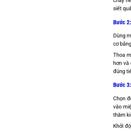
chảy hế
siết qu
Bước 2:
Dùng mỏ
cơ bằng
Thoa mộ
hơn và 
đúng ti
Bước 3:
Chọn đú
vào miệ
thăm ki
Khởi độ