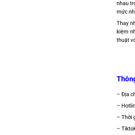
nhau tr
mức nhớ
Thay nh
kiệm nh
thuật v
Thông
– Địa ch
– Hotli
– Thời 
– Tikto