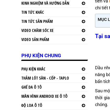
tiền và
KINH NGHIỆM VÀ HƯỚNG DẪN
chi tiế
TIN TỨC KHÁC
MỤC 
TIN TỨC SẢN PHẨM
VIDEO CHĂM SÓC XE
Tại s
VIDEO SẢN PHẨM
PHỤ KIỆN CHUNG
Dầu nhớ
PHỤ KIỆN KHÁC
năng bô
THẢM LÓT SÀN - CỐP - TAPLO
bẩn tíc
GHẾ DA Ô TÔ
Sau một
MÀN HÌNH ANDROID XE Ô TÔ
thời gi
chóng.
ĐỘ LOA Ô TÔ