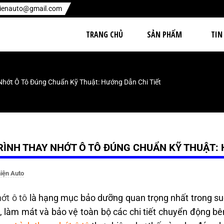
hienauto@gmail.com
TRANG CHỦ
SẢN PHẨM
TIN
Nhớt Ô Tô Đúng Chuẩn Kỹ Thuật: Hướng Dẫn Chi Tiết
RÌNH THAY NHỚT Ô TÔ ĐÚNG CHUẨN KỸ THUẬT: 
iện Auto
ớt ô tô
là hạng mục bảo dưỡng quan trọng nhất trong suố
n, làm mát và bảo vệ toàn bộ các chi tiết chuyển động bê