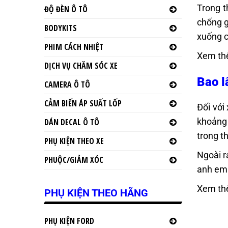
Trong t
ĐỘ ĐÈN Ô TÔ
chống g
BODYKITS
xuống c
PHIM CÁCH NHIỆT
Xem th
DỊCH VỤ CHĂM SÓC XE
Bao l
CAMERA Ô TÔ
CẢM BIẾN ÁP SUẤT LỐP
Đối với
khoảng
DÁN DECAL Ô TÔ
trong t
PHỤ KIỆN THEO XE
Ngoài r
PHUỘC/GIẢM XÓC
anh em 
Xem th
PHỤ KIỆN THEO HÃNG
PHỤ KIỆN FORD