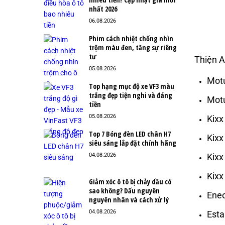
nhất 2026
06.08.2026
Phim cách nhiệt chống nhìn
trộm màu đen, tăng sự riêng
tư
Thiện A
05.08.2026
Motu
Top hạng mục độ xe VF3 màu
trắng đẹp tiện nghi và đáng
Motu
tiền
05.08.2026
Kixx
Top 7 Bóng đèn LED chân H7
Kixx
siêu sáng lắp đặt chính hãng
Kixx
04.08.2026
Kixx
Giảm xóc ô tô bị chảy dầu có
sao không? Dấu nguyên
Eneo
nguyên nhân và cách xử lý
04.08.2026
Esta