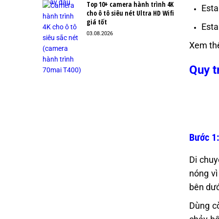
Top 10+ camera hành trình 4K
Esta
cho ô tô siêu nét Ultra HD Wifi
giá tốt
Esta
03.08.2026
Xem th
Quy t
Bước 1:
Di chuy
nóng vì
bên dướ
Dùng cờ