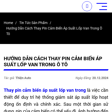
Home
Tin Tức Sản Phẩm
Hướng Dẫn Cách Thay Pin Cảm Biến Áp Suất Lốp Van Trong Ô
Tô
HƯỚNG DẪN CÁCH THAY PIN CẢM BIẾN ÁP
SUẤT LỐP VAN TRONG Ô TÔ
Tác giả:
Thiện Auto
Ngày đăng:
20.12.2024
Thay pin cảm biến áp suất lốp van trong
là việc cần
thiết để duy trì hệ thống giám sát áp suất lốp hoạt
động ổn định và chính xác. Sau một thời gian sử
dụng, pin của cảm biến có thể yếu đi, ảnh hưởng đến