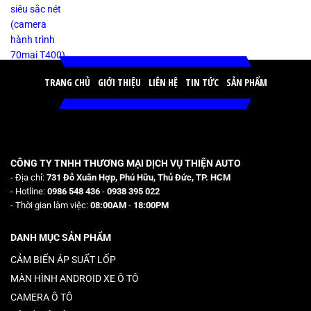
TRANG CHỦ
GIỚI THIỆU
LIÊN HỆ
TIN TỨC
SẢN PHẨM
CÔNG TY TNHH THƯƠNG MẠI DỊCH VỤ THIỆN AUTO
- Địa chỉ:
731 Đỗ Xuân Hợp, Phú Hữu, Thủ Đức, TP. HCM
- Hotline:
0986 548 436
-
0938 395 022
- Thời gian làm việc:
08:00AM
-
18:00PM
DANH MỤC SẢN PHẨM
CẢM BIẾN ÁP SUẤT LỐP
MÀN HÌNH ANDROID XE Ô TÔ
CAMERA Ô TÔ