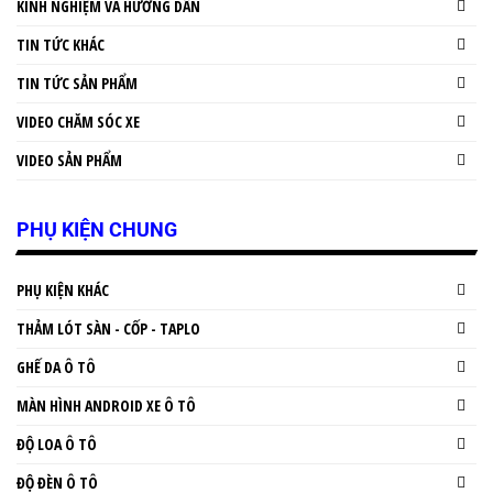
KINH NGHIỆM VÀ HƯỚNG DẪN
TIN TỨC KHÁC
TIN TỨC SẢN PHẨM
VIDEO CHĂM SÓC XE
VIDEO SẢN PHẨM
PHỤ KIỆN CHUNG
PHỤ KIỆN KHÁC
THẢM LÓT SÀN - CỐP - TAPLO
GHẾ DA Ô TÔ
MÀN HÌNH ANDROID XE Ô TÔ
ĐỘ LOA Ô TÔ
ĐỘ ĐÈN Ô TÔ