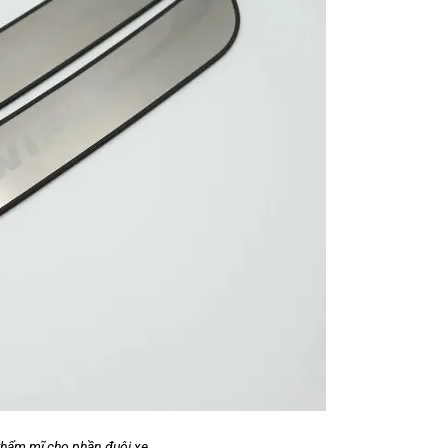
thẩm mĩ cho phần đuôi xe