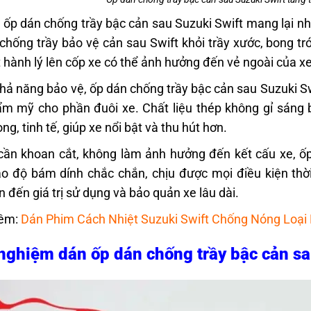
 ốp dán chống trầy bậc cản sau Suzuki Swift mang lại nhi
chống trầy bảo vệ cản sau Swift khỏi trầy xước, bong t
t hành lý lên cốp xe có thể ảnh hưởng đến vẻ ngoài của x
hả năng bảo vệ, ốp dán chống trầy bậc cản sau Suzuki Swif
m mỹ cho phần đuôi xe. Chất liệu thép không gỉ sáng b
ng, tinh tế, giúp xe nổi bật và thu hút hơn.
ần khoan cắt, không làm ảnh hưởng đến kết cấu xe, ốp
 độ bám dính chắc chắn, chịu được mọi điều kiện thời
n đến giá trị sử dụng và bảo quản xe lâu dài.
êm:
Dán Phim Cách Nhiệt Suzuki Swift Chống Nóng Loại
nghiệm dán ốp dán chống trầy bậc cản sau