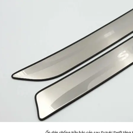
Ốp dán chống trầy bậc cản sau Suzuki Swift tăng 