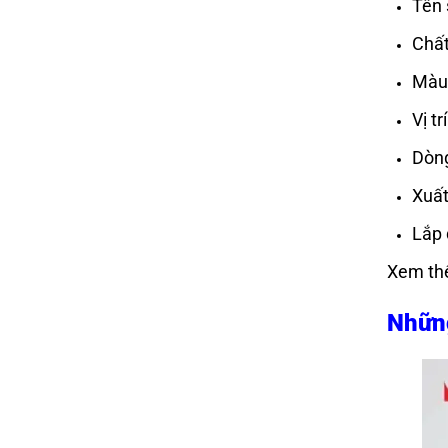
Tên 
Chất
Màu 
Vị t
Dòng
Xuất
Lắp 
Xem th
Những