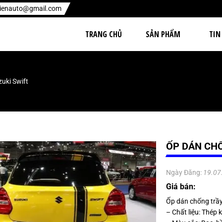
hienauto@gmail.com
TRANG CHỦ
SẢN PHẨM
TIN
uki Swift
ỐP DÁN CHỐ
Ngày Đăng:
19.07
Giá bán:
Ốp dán chống trầy
– Chất liệu: Thép