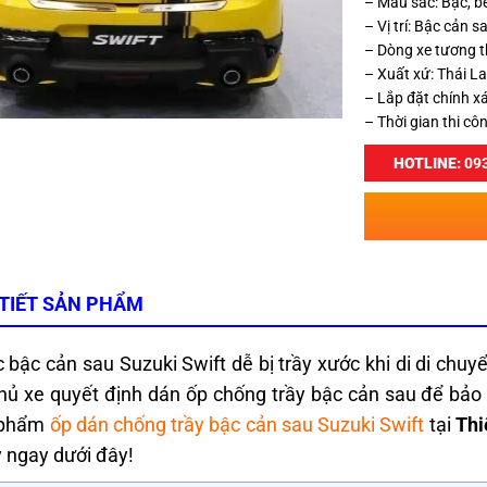
– Màu sắc: Bạc, b
– Vị trí: Bậc cản 
– Dòng xe tương th
– Xuất xứ: Thái L
– Lắp đặt chính x
– Thời gian thi cô
HOTLINE:
093
 TIẾT SẢN PHẨM
 bậc cản sau Suzuki Swift dễ bị trầy xước khi di di chu
hủ xe quyết định dán ốp chống trầy bậc cản sau để bảo 
 phẩm
ốp dán chống trầy bậc cản sau Suzuki Swift
tại
Thi
 ngay dưới đây!