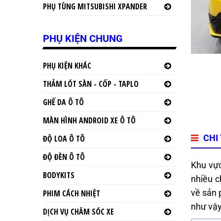
PHỤ TÙNG MITSUBISHI XPANDER
PHỤ KIỆN CHUNG
PHỤ KIỆN KHÁC
THẢM LÓT SÀN - CỐP - TAPLO
GHẾ DA Ô TÔ
MÀN HÌNH ANDROID XE Ô TÔ
CHI
ĐỘ LOA Ô TÔ
ĐỘ ĐÈN Ô TÔ
Khu vực
BODYKITS
nhiều c
về sản
PHIM CÁCH NHIỆT
như vậy
DỊCH VỤ CHĂM SÓC XE