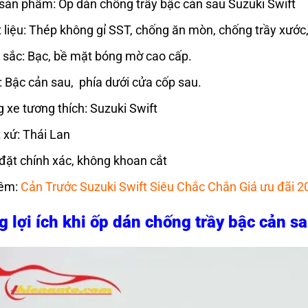
sản phẩm: Ốp dán chống trầy bậc cản sau Suzuki Swift
 liệu: Thép không gỉ SST, chống ăn mòn, chống trầy xước, 
sắc: Bạc, bề mặt bóng mờ cao cấp.
rí: Bậc cản sau, phía dưới cửa cốp sau.
 xe tương thích: Suzuki Swift
 xứ: Thái Lan
đặt chính xác, không khoan cắt
êm:
Cản Trước Suzuki Swift Siêu Chắc Chắn Giá ưu đãi 2
 lợi ích khi ốp dán chống trầy bậc cản s