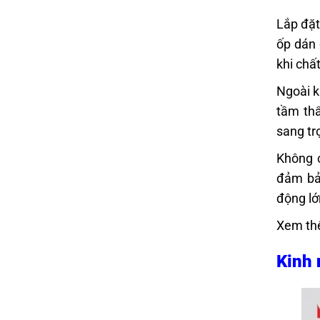
Lắp đặt
ốp dán 
khi chấ
Ngoài k
tầm thẩ
sang trọ
Không c
đảm bảo
động lớ
Xem th
Kinh 