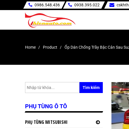
0986.548.436
0938.395.022
cskht
Home
Product
Ốp Dán Chống Trầy Bậc Cản Sau Suz
Tìm kiếm
PHỤ TÙNG Ô TÔ
PHỤ TÙNG MITSUBISHI