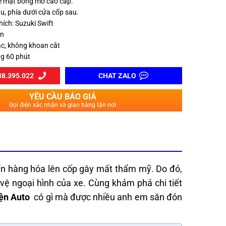
ề mặt bóng mờ cao cấp.
sau, phía dưới cửa cốp sau.
ích: Suzuki Swift
an
ác, không khoan cắt
ng 60 phút
8.395.022
CHAT ZALO
YÊU CẦU BÁO GIÁ
Gọi điện xác nhận và giao hàng tận nơi
yển hàng hóa lên cốp gây mất thẩm mỹ. Do đó,
vệ ngoại hình của xe. Cùng khám phá chi tiết
ện Auto
có gì mà được nhiều anh em săn đón