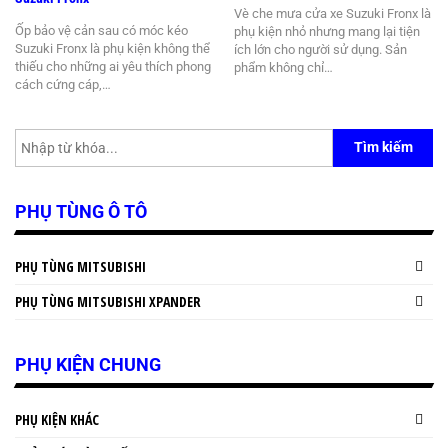
Vè che mưa cửa xe Suzuki Fronx là
Ốp bảo vệ cản sau có móc kéo
phụ kiện nhỏ nhưng mang lại tiện
Suzuki Fronx là phụ kiện không thể
ích lớn cho người sử dụng. Sản
thiếu cho những ai yêu thích phong
phẩm không chỉ…
cách cứng cáp,…
Tìm kiếm
PHỤ TÙNG Ô TÔ
PHỤ TÙNG MITSUBISHI
PHỤ TÙNG MITSUBISHI XPANDER
PHỤ KIỆN CHUNG
PHỤ KIỆN KHÁC