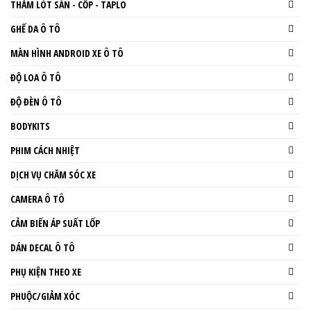
THẢM LÓT SÀN - CỐP - TAPLO
GHẾ DA Ô TÔ
MÀN HÌNH ANDROID XE Ô TÔ
ĐỘ LOA Ô TÔ
ĐỘ ĐÈN Ô TÔ
BODYKITS
PHIM CÁCH NHIỆT
DỊCH VỤ CHĂM SÓC XE
CAMERA Ô TÔ
CẢM BIẾN ÁP SUẤT LỐP
DÁN DECAL Ô TÔ
PHỤ KIỆN THEO XE
PHUỘC/GIẢM XÓC