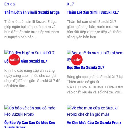
Thảm Lót Sàn Simili Suzuki Ertiga
Thảm Lót Sàn Simili Suzuki XL7
Thảm lót sàn simili Suzuki Ertiga
Thảm lót sàn simili Suzuki XL7
giúp ngăn bụi bẩn, nước mưa và
giúp ngăn bụi bẩn, nước mưa và
bùn đất tiếp xúc trực tiếp với thảm
bùn đất tiếp xúc trực tiếp với thảm
nỉ nguyên bản bên…
nỉ nguyên bản bên…
sale!
sale!
Độ Đèn Bi Gầm Suzuki XL7
Bọc Ghế Da Suzuki XL7
Khi nhu cầu nâng cấp ánh sáng
ngày càng cao, nhiều chủ xe lựa
Bảng giá bọc ghế da Suzuki XL7 tại
chọn độ đèn bi gầm Suzuki XL7 để
Thiện Auto có giá từ
cải thiện tầm…
6.400.000VNĐ- 10.350.000VNĐ tùy
vào chất liệu da và số ghế xe. Với…
Ốp Bảo Vệ Cản Sau Có Móc Kéo
Vè Che Mưa Cửa Xe Suzuki Fronx
Suzuki Fronx