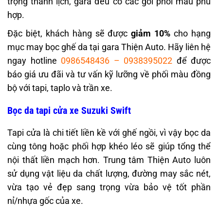
trọng thanh lịch, gara đều có các gói phối màu phù
hợp.
Đặc biệt, khách hàng sẽ được
giảm 10%
cho hạng
mục may bọc ghế da tại gara Thiện Auto. Hãy liên hệ
ngay hotline
0986548436
–
0938395022
để được
báo giá ưu đãi và tư vấn kỹ lưỡng về phối màu đồng
bộ với tapi, taplo và trần xe.
Bọc da tapi cửa xe Suzuki Swift
Tapi cửa là chi tiết liền kề với ghế ngồi, vì vậy bọc da
cùng tông hoặc phối hợp khéo léo sẽ giúp tổng thể
nội thất liền mạch hơn. Trung tâm Thiện Auto luôn
sử dụng vật liệu da chất lượng, đường may sắc nét,
vừa tạo vẻ đẹp sang trọng vừa bảo vệ tốt phần
nỉ/nhựa gốc của xe.