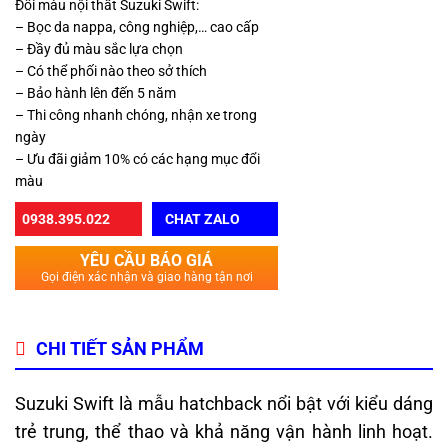
Đổi màu nội thất Suzuki Swift:
– Bọc da nappa, công nghiệp,… cao cấp
– Đầy đủ màu sắc lựa chọn
– Có thể phối nào theo sở thích
– Bảo hành lên đến 5 năm
– Thi công nhanh chóng, nhận xe trong
ngày
– Ưu đãi giảm 10% có các hạng mục đổi
màu
0938.395.022
CHAT ZALO
YÊU CẦU BÁO GIÁ
Gọi điện xác nhận và giao hàng tận nơi
CHI TIẾT SẢN PHẨM
Suzuki Swift là mẫu hatchback nổi bật với kiểu dáng
trẻ trung, thể thao và khả năng vận hành linh hoạt.