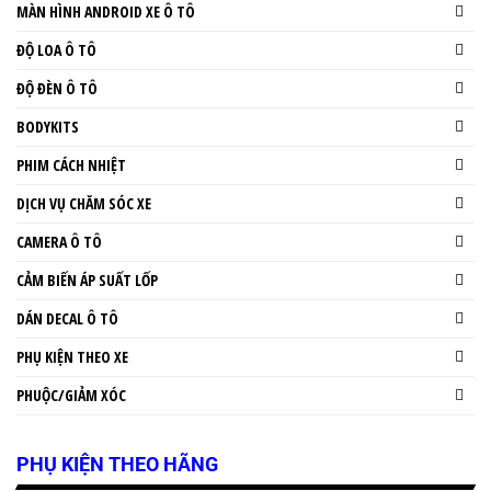
MÀN HÌNH ANDROID XE Ô TÔ
ĐỘ LOA Ô TÔ
ĐỘ ĐÈN Ô TÔ
BODYKITS
PHIM CÁCH NHIỆT
DỊCH VỤ CHĂM SÓC XE
CAMERA Ô TÔ
CẢM BIẾN ÁP SUẤT LỐP
DÁN DECAL Ô TÔ
PHỤ KIỆN THEO XE
PHUỘC/GIẢM XÓC
PHỤ KIỆN THEO HÃNG