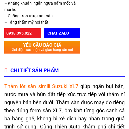
– Kháng khuẩn, ngăn ngừa nấm mốc và
mùi hôi
– Chống trơn trượt an toàn
– Tăng thẩm mỹ nội thất
0938.395.022
CHAT ZALO
YÊU CẦU BÁO GIÁ
Gọi điện xác nhận và giao hàng tận nơi
CHI TIẾT SẢN PHẨM
Thảm lót sàn simili Suzuki XL7
giúp ngăn bụi bẩn,
nước mưa và bùn đất tiếp xúc trực tiếp với thảm nỉ
nguyên bản bên dưới. Thảm sàn được may đo riêng
theo đúng form sàn XL7, ôm khít từng góc cạnh cả
ba hàng ghế, không bị xê dịch hay nhăn trong quá
trình sử dụng. Cùng Thiện Auto khám phá chi tiết