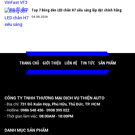
Top 7 Bóng đèn LED chân H7 siêu sáng lắp đặt chính hãng
04.08.2026
TRANG CHỦ
GIỚI THIỆU
LIÊN HỆ
TIN TỨC
SẢN PHẨM
CÔNG TY TNHH THƯƠNG MẠI DỊCH VỤ THIỆN AUTO
- Địa chỉ:
731 Đỗ Xuân Hợp, Phú Hữu, Thủ Đức, TP. HCM
- Hotline:
0986 548 436
-
0938 395 022
- Thời gian làm việc:
08:00AM
-
18:00PM
DANH MỤC SẢN PHẨM