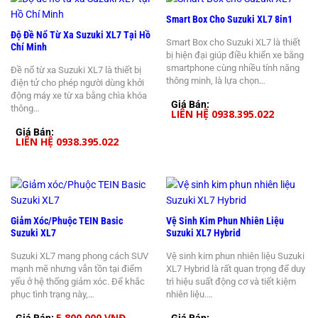
Smart Box Cho Suzuki XL7 8in1
Độ Đề Nổ Từ Xa Suzuki XL7 Tại Hồ
Smart Box cho Suzuki XL7 là thiết
Chí Minh
bị hiện đại giúp điều khiển xe bằng
smartphone cùng nhiều tính năng
Đề nổ từ xa Suzuki XL7 là thiết bị
thông minh, là lựa chọn…
điện tử cho phép người dùng khởi
động máy xe từ xa bằng chìa khóa
Giá Bán:
thông…
LIÊN HỆ 0938.395.022
Giá Bán:
LIÊN HỆ 0938.395.022
Giảm Xóc/Phuộc TEIN Basic
Vệ Sinh Kim Phun Nhiên Liệu
Suzuki XL7
Suzuki XL7 Hybrid
Suzuki XL7 mang phong cách SUV
Vệ sinh kim phun nhiên liệu Suzuki
mạnh mẽ nhưng vẫn tồn tại điểm
XL7 Hybrid là rất quan trọng để duy
yếu ở hệ thống giảm xóc. Để khắc
trì hiệu suất động cơ và tiết kiệm
phục tình trạng này,…
nhiên liệu.…
5.800.000 VNĐ
Giá Bán:
Giá Bán: