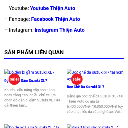
– Youtube:
Youtube Thiện Auto
– Fanpage:
Facebook Thiện Auto
– Instagram:
Instagram Thiện Auto
SẢN PHẨM LIÊN QUAN
sale!
sale!
Độ Đèn Bi Gầm Suzuki XL7
Bọc Ghế Da Suzuki XL7
Khi nhu cầu nâng cấp ánh sáng
ngày càng cao, nhiều chủ xe lựa
Bảng giá bọc ghế da Suzuki XL7 tại
chọn độ đèn bi gầm Suzuki XL7 để
Thiện Auto có giá từ
cải thiện tầm…
6.400.000VNĐ- 10.350.000VNĐ tùy
vào chất liệu da và số ghế xe. Với…