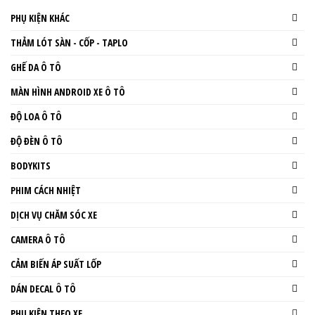
PHỤ KIỆN KHÁC
THẢM LÓT SÀN - CỐP - TAPLO
GHẾ DA Ô TÔ
MÀN HÌNH ANDROID XE Ô TÔ
ĐỘ LOA Ô TÔ
ĐỘ ĐÈN Ô TÔ
BODYKITS
PHIM CÁCH NHIỆT
DỊCH VỤ CHĂM SÓC XE
CAMERA Ô TÔ
CẢM BIẾN ÁP SUẤT LỐP
DÁN DECAL Ô TÔ
PHỤ KIỆN THEO XE