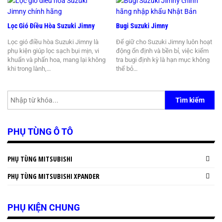
Lọc Gió Điều Hòa Suzuki Jimny
Bugi Suzuki Jimny
Lọc gió điều hòa Suzuki Jimny là
Để giữ cho Suzuki Jimny luôn hoạt
phụ kiện giúp lọc sạch bụi mịn, vi
động ổn định và bền bỉ, việc kiểm
khuẩn và phấn hoa, mang lại không
tra bugi định kỳ là hạn mục không
khi trong lành,…
thể bỏ…
Tìm kiếm
PHỤ TÙNG Ô TÔ
PHỤ TÙNG MITSUBISHI
PHỤ TÙNG MITSUBISHI XPANDER
PHỤ KIỆN CHUNG