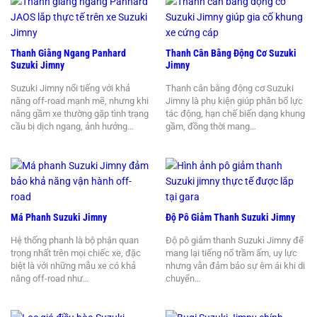
Thanh Giằng Ngang Panhard
Thanh Cân Bằng Động Cơ Suzuki
Suzuki Jimny
Jimny
Suzuki Jimny nổi tiếng với khả
Thanh cân bằng động cơ Suzuki
năng off-road mạnh mẽ, nhưng khi
Jimny là phụ kiện giúp phân bổ lực
nâng gầm xe thường gặp tình trạng
tác động, hạn chế biến dạng khung
cầu bị dịch ngang, ảnh hưởng…
gầm, đồng thời mang…
Má Phanh Suzuki Jimny
Độ Pô Giảm Thanh Suzuki Jimny
Hệ thống phanh là bộ phận quan
Độ pô giảm thanh Suzuki Jimny để
trọng nhất trên mọi chiếc xe, đặc
mang lại tiếng nổ trầm ấm, uy lực
biệt là với những mẫu xe có khả
nhưng vẫn đảm bảo sự êm ái khi di
năng off-road như…
chuyển…