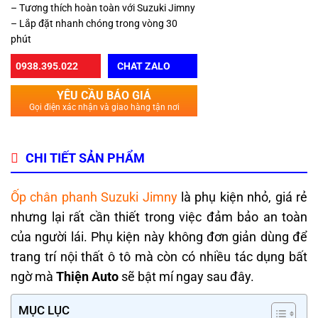
– Tương thích hoàn toàn với Suzuki Jimny
– Lắp đặt nhanh chóng trong vòng 30
phút
0938.395.022
CHAT ZALO
YÊU CẦU BÁO GIÁ
Gọi điện xác nhận và giao hàng tận nơi
CHI TIẾT SẢN PHẨM
Ốp chân phanh Suzuki Jimny
là
phụ kiện nhỏ, giá rẻ
nhưng lại rất cần thiết trong việc đảm bảo an toàn
của người lái. Phụ kiện này không đơn giản dùng để
trang trí nội thất ô tô mà còn có nhiều tác dụng bất
ngờ mà
Thiện Auto
sẽ bật mí ngay sau đây.
MỤC LỤC