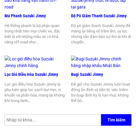
Má Phanh Suzuki Jimny
Độ Pô Giảm Thanh Suzuki Jimny
Hệ thống phanh là bộ phận quan
Độ pô giảm thanh Suzuki Jimny để
trọng nhất trên mọi chiếc xe, đặc
mang lại tiếng nổ trầm ấm, uy lực
biệt là với những mẫu xe có khả
nhưng vẫn đảm bảo sự êm ái khi di
năng off-road như…
chuyển…
Lọc Gió Điều Hòa Suzuki Jimny
Bugi Suzuki Jimny
Lọc gió điều hòa Suzuki Jimny là
Để giữ cho Suzuki Jimny luôn hoạt
phụ kiện giúp lọc sạch bụi mịn, vi
động ổn định và bền bỉ, việc kiểm
khuẩn và phấn hoa, mang lại không
tra bugi định kỳ là hạn mục không
khi trong lành,…
thể bỏ…
Tìm kiếm