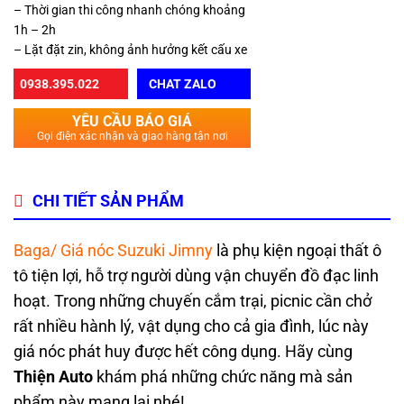
– Thời gian thi công nhanh chóng khoảng
1h – 2h
– Lặt đặt zin, không ảnh hưởng kết cấu xe
0938.395.022
CHAT ZALO
YÊU CẦU BÁO GIÁ
Gọi điện xác nhận và giao hàng tận nơi
CHI TIẾT SẢN PHẨM
Baga/ Giá nóc Suzuki Jimny
là phụ kiện ngoại thất ô
tô tiện lợi, hỗ trợ người dùng vận chuyển đồ đạc linh
hoạt. Trong những chuyến cắm trại, picnic cần chở
rất nhiều hành lý, vật dụng cho cả gia đình, lúc này
giá nóc phát huy được hết công dụng. Hãy cùng
Thiện Auto
khám phá những chức năng mà sản
phẩm này mang lại nhé!