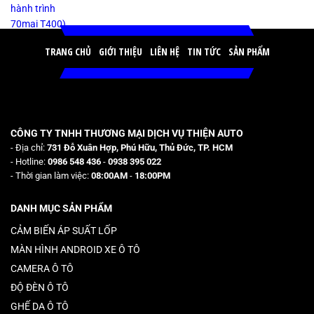
TRANG CHỦ
GIỚI THIỆU
LIÊN HỆ
TIN TỨC
SẢN PHẨM
CÔNG TY TNHH THƯƠNG MẠI DỊCH VỤ THIỆN AUTO
- Địa chỉ:
731 Đỗ Xuân Hợp, Phú Hữu, Thủ Đức, TP. HCM
- Hotline:
0986 548 436
-
0938 395 022
- Thời gian làm việc:
08:00AM
-
18:00PM
DANH MỤC SẢN PHẨM
CẢM BIẾN ÁP SUẤT LỐP
MÀN HÌNH ANDROID XE Ô TÔ
CAMERA Ô TÔ
ĐỘ ĐÈN Ô TÔ
GHẾ DA Ô TÔ