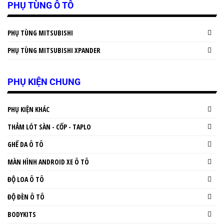
PHỤ TÙNG Ô TÔ
PHỤ TÙNG MITSUBISHI
PHỤ TÙNG MITSUBISHI XPANDER
PHỤ KIỆN CHUNG
PHỤ KIỆN KHÁC
THẢM LÓT SÀN - CỐP - TAPLO
GHẾ DA Ô TÔ
MÀN HÌNH ANDROID XE Ô TÔ
ĐỘ LOA Ô TÔ
ĐỘ ĐÈN Ô TÔ
BODYKITS