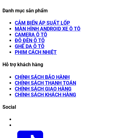
Danh mục sản phẩm
CẢM BIẾN ÁP SUẤT LỐP
MÀN HÌNH ANDROID XE Ô TÔ
CAMERA Ô TÔ
ĐỘ ĐÈN Ô TÔ
GHẾ DA Ô TÔ
PHIM CÁCH NHIỆT
Hỗ trợ khách hàng
CHÍNH SÁCH BẢO HÀNH
CHÍNH SÁCH THANH TOÁN
CHÍNH SÁCH GIAO HÀNG
CHÍNH SÁCH KHÁCH HÀNG
Social