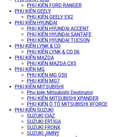
PHỤ KIỆN FORD RANGER
PHỤ KIỆN GEELY
PHỤ KIỆN GEELY EX2
PHỤ KIỆN HYUNDAI
PHỤ KIỆN HYUNDAI ACCENT
PHỤ KIỆN HYUNDAI SANTAFE
PHỤ KIỆN HYUNDAI TUCSON
PHỤ KIỆN LYNK & CO
PHỤ KIỆN LYNK & CO 06
PHỤ KIỆN MAZDA
PHỤ KIỆN MAZDA CX5
PHỤ KIỆN MG
PHỤ KIỆN MG G50
PHỤ KIỆN MG7
PHỤ KIỆN MITSUBISHI
Phụ kiện Mitsubishi Destinator
PHỤ KIỆN MITSUBISHI XPANDER
PHỤ KIỆN Ô TÔ MITSUBISHI XFORCE
PHỤ KIỆN SUZUKI
SUZUKI CIAZ
SUZUKI ERTIGA
SUZUKI FRONX
SUZUKI JIMNY