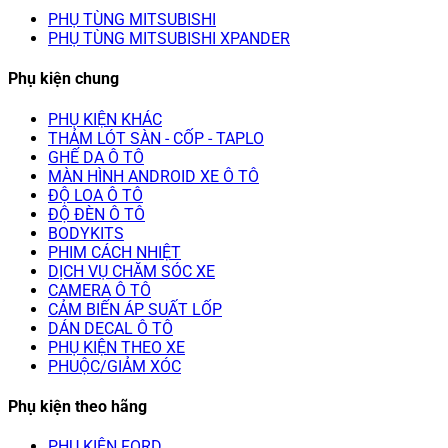
PHỤ TÙNG MITSUBISHI
PHỤ TÙNG MITSUBISHI XPANDER
Phụ kiện chung
PHỤ KIỆN KHÁC
THẢM LÓT SÀN - CỐP - TAPLO
GHẾ DA Ô TÔ
MÀN HÌNH ANDROID XE Ô TÔ
ĐỘ LOA Ô TÔ
ĐỘ ĐÈN Ô TÔ
BODYKITS
PHIM CÁCH NHIỆT
DỊCH VỤ CHĂM SÓC XE
CAMERA Ô TÔ
CẢM BIẾN ÁP SUẤT LỐP
DÁN DECAL Ô TÔ
PHỤ KIỆN THEO XE
PHUỘC/GIẢM XÓC
Phụ kiện theo hãng
PHỤ KIỆN FORD