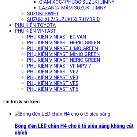
GIẢM XÓC/ PHUỘC SUZUKI JIMNY
LAZANG/ MÂM SUZUKI JIMNY
SUZUKI SWIFT
SUZUKI XL7/SUZUKI XL7 HYBRID
PHỤ KIỆN TOYOTA
PHỤ KIỆN VINFAST
PHỤ KIỆN VINFAST EC VAN
PHỤ KIỆN VINFAST HERIO GREEN
PHỤ KIỆN VINFAST LIMO GREEN
PHỤ KIỆN VINFAST MINIO GREEN
PHỤ KIỆN VINFAST NERIO GREEN
PHỤ KIỆN VINFAST VF MPV 7
PHỤ KIỆN VINFAST VF2
PHỤ KIỆN VINFAST VF3
PHỤ KIỆN VINFAST VF5
PHỤ KIỆN VINFAST VF6
Tin tức & sự kiện
Bóng đèn LED chân H4 cho ô tô siêu sáng không cắt
chích