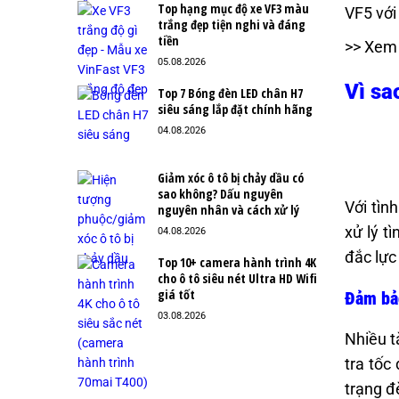
Top hạng mục độ xe VF3 màu
VF5 với
trắng đẹp tiện nghi và đáng
tiền
>> Xem
05.08.2026
Vì sa
Top 7 Bóng đèn LED chân H7
siêu sáng lắp đặt chính hãng
04.08.2026
Giảm xóc ô tô bị chảy dầu có
sao không? Dấu nguyên
Với tìn
nguyên nhân và cách xử lý
xử lý t
04.08.2026
đắc lực
Top 10+ camera hành trình 4K
cho ô tô siêu nét Ultra HD Wifi
giá tốt
Đảm bảo
03.08.2026
Nhiều t
tra tốc
trạng đ