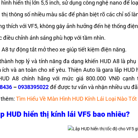
hình hiển thị lớn 5,5 inch, sử dụng công nghệ nano để lo
 thị thông số nhiều màu sắc để phân biệt rõ các chỉ số là
g thích với VF5, không gây ảnh hưởng đến hệ thống điện 
 điều chỉnh ánh sáng phù hợp với tầm nhìn.
A8 tự động tắt mở theo xe giúp tiết kiệm điện năng.
 thành hợp lý và tính năng đa dạng khiến HUD A8 là ph
n ích và an toàn cho xế yêu. Thiện Auto là gara lắp HUD 
UD A8 chính hãng với mức giá 800.000 VNĐ cạnh tra
48436
–
0938395022
để được tư vấn và nhận nhiều ưu đ
 thêm:
Tìm Hiểu Về Màn Hình HUD Kính Lái Loại Nào Tốt
ắp HUD hiển thị kính lái VF5 bao nhiêu?