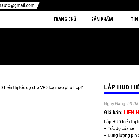
enauto@gmail.com
TRANG CHỦ
SẢN PHẨM
TIN
LẮP HUD HI
Ngày Đăng:
09.05
Giá bán:
LIÊN H
Lắp HUD hiển thị t
– Tốc độ của xe
– Dung lượng pin c