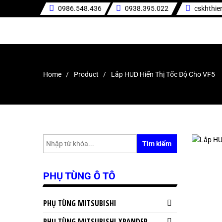
0986.548.436
0938.395.022
cskhthi
Home
Product
Lắp HUD Hiển Thị Tốc Độ Cho VF5
Tìm kiếm
PHỤ TÙNG Ô TÔ
PHỤ TÙNG MITSUBISHI
PHỤ TÙNG MITSUBISHI XPANDER