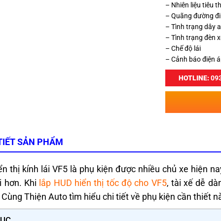
– Nhiên liệu tiêu t
– Quãng đường đi
– Tình trạng dây 
– Tình trạng đèn x
– Chế độ lái
– Cảnh báo điện 
HOTLINE:
093
TIẾT SẢN PHẨM
n thị kính lái VF5 là phụ kiện được nhiều chủ xe hiện na
i hơn. Khi
lắp HUD hiển thị tốc độ cho VF5
, tài xế dễ d
. Cùng Thiện Auto tìm hiểu chi tiết về phụ kiện cần thiết n
LỤC