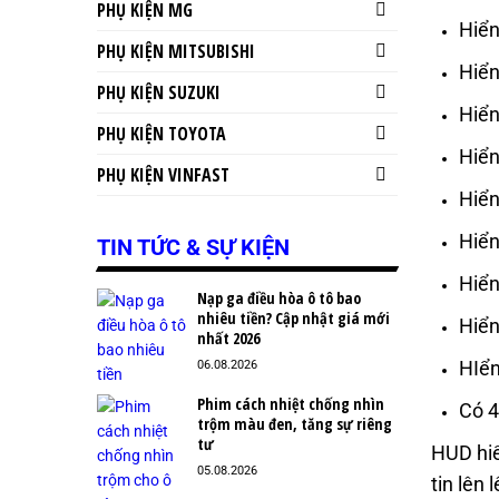
PHỤ KIỆN MG
Hiển
PHỤ KIỆN MITSUBISHI
Hiển
PHỤ KIỆN SUZUKI
Hiển
PHỤ KIỆN TOYOTA
Hiển
PHỤ KIỆN VINFAST
Hiển
Hiển
TIN TỨC & SỰ KIỆN
Hiển
Nạp ga điều hòa ô tô bao
nhiêu tiền? Cập nhật giá mới
Hiển
nhất 2026
HIển
06.08.2026
Phim cách nhiệt chống nhìn
Có 4
trộm màu đen, tăng sự riêng
tư
HUD hiể
05.08.2026
tin lên