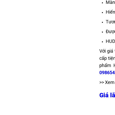
Màn 
Hiển
Tươn
Được
HUD 
Với giá
cấp tiệ
phẩm H
09865
>> Xem
Giá l