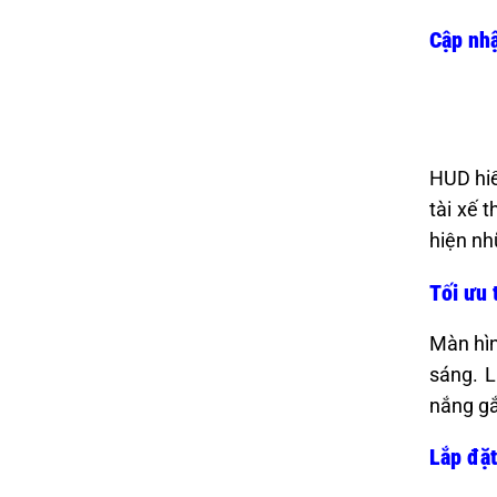
Cập nhậ
HUD hiể
tài xế 
hiện nh
Tối ưu 
Màn hìn
sáng. L
nắng gắ
Lắp đặ