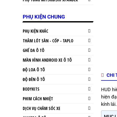
PHỤ KIỆN CHUNG
PHỤ KIỆN KHÁC
THẢM LÓT SÀN - CỐP - TAPLO
GHẾ DA Ô TÔ
MÀN HÌNH ANDROID XE Ô TÔ
ĐỘ LOA Ô TÔ
CHI 
ĐỘ ĐÈN Ô TÔ
BODYKITS
HUD hiể
hiện đạ
PHIM CÁCH NHIỆT
kính lái
DỊCH VỤ CHĂM SÓC XE
MỤC 