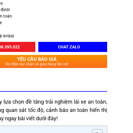
hụ
 được
an toàn
e
áp acquy
8.395.022
CHAT ZALO
YÊU CẦU BÁO GIÁ
Gọi điện xác nhận và giao hàng tận nơi
y lựa chọn đề tăng trải nghiệm lái xe an toàn,
àng quan sát tốc độ, cảnh báo an toàn hiển thị
ày ngay bài viết dưới đây!