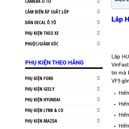
CAMERA Ô TÔ
CẢM BIẾN ÁP SUẤT LỐP
Lắp H
DÁN DECAL Ô TÔ
PHỤ KIỆN THEO XE
PHUỘC/GIẢM XÓC
Lắp HUD
PHỤ KIỆN THEO HÃNG
VinFast
tin mà 
PHỤ KIỆN FORD
VF5 gồ
PHỤ KIỆN GEELY
Hiển
PHỤ KIỆN HYUNDAI
Hiển
PHỤ KIỆN LYNK & CO
Hiển
PHỤ KIỆN MAZDA
Hiển