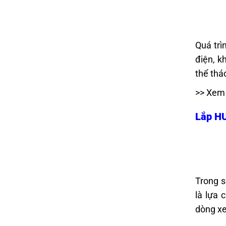
Quá trì
điện, k
thể tháo
>> Xem
Lắp HU
Trong s
là lựa 
dòng xe