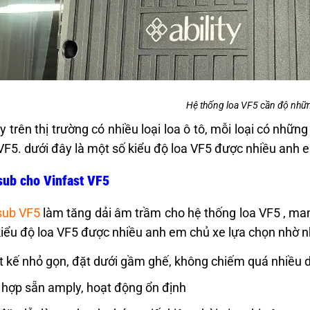
Hệ thống loa VF5 cần độ nhữn
y trên thị trường có nhiều loại loa ô tô, mỗi loại có nhữ
VF5. dưới đây là một số kiểu độ loa VF5 được nhiều anh 
sub cho Vinfast VF5
sub VF5
làm tăng dải âm trầm cho hệ thống loa VF5 , ma
kiểu độ loa VF5 được nhiều anh em chủ xe lựa chọn nhờ 
t kế nhỏ gọn, đặt dưới gầm ghế, không chiếm quá nhiều d
 hợp sẵn amply, hoạt động ổn định