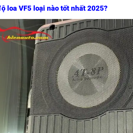
ộ loa VF5 loại nào tốt nhất 2025?