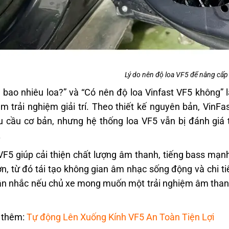
Lý do nên độ loa VF5 để nâng cấp
 bao nhiêu loa?” và “Có nên độ loa Vinfast VF5 không”
m trải nghiệm giải trí. Theo thiết kế nguyên bản, VinFa
 cầu cơ bản, nhưng hệ thống loa VF5 vẫn bị đánh giá th
.
VF5 giúp cải thiện chất lượng âm thanh, tiếng bass mạnh
n, từ đó tái tạo không gian âm nhạc sống động và chi ti
n nhắc nếu chủ xe mong muốn một trải nghiệm âm thanh vư
 thêm:
Tự động Lên Xuống Kính VF5 An Toàn Tiện Lợi