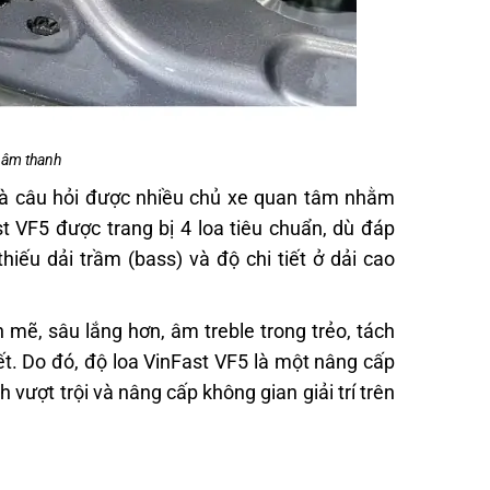
 âm thanh
 là câu hỏi được nhiều chủ xe quan tâm nhằm
st VF5 được trang bị 4 loa tiêu chuẩn, dù đáp
iếu dải trầm (bass) và độ chi tiết ở dải cao
 mẽ, sâu lắng hơn, âm treble trong trẻo, tách
ết. Do đó, độ loa VinFast VF5 là một nâng cấp
ợt trội và nâng cấp không gian giải trí trên