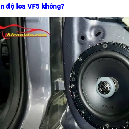
n độ loa VF5 không?