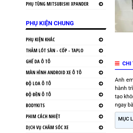
PHỤ TÙNG MITSUBISHI XPANDER
PHỤ KIỆN CHUNG
PHỤ KIỆN KHÁC
THẢM LÓT SÀN - CỐP - TAPLO
GHẾ DA Ô TÔ
CHI
MÀN HÌNH ANDROID XE Ô TÔ
Anh em
ĐỘ LOA Ô TÔ
hành tr
ĐỘ ĐÈN Ô TÔ
tạo khô
ngay bà
BODYKITS
PHIM CÁCH NHIỆT
MỤC 
DỊCH VỤ CHĂM SÓC XE