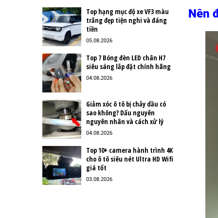
Nên đ
Top hạng mục độ xe VF3 màu
trắng đẹp tiện nghi và đáng
tiền
05.08.2026
Top 7 Bóng đèn LED chân H7
siêu sáng lắp đặt chính hãng
04.08.2026
Giảm xóc ô tô bị chảy dầu có
sao không? Dấu nguyên
nguyên nhân và cách xử lý
04.08.2026
Top 10+ camera hành trình 4K
cho ô tô siêu nét Ultra HD Wifi
giá tốt
03.08.2026