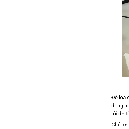
Độ loa 
động hơ
rời để 
Chủ xe 