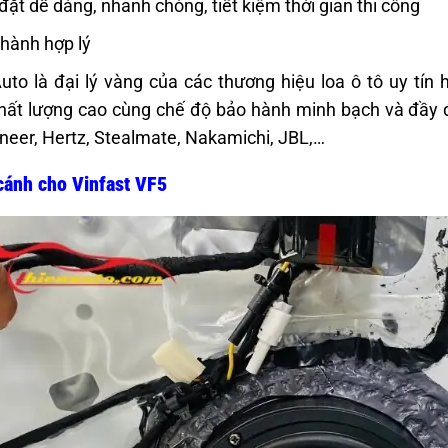
đặt dễ dàng, nhanh chóng, tiết kiệm thời gian thi công
thành hợp lý
uto là đại lý vàng của các thương hiệu loa ô tô uy tí
hất lượng cao cùng chế độ bảo hành minh bạch và đầy 
neer, Hertz, Stealmate, Nakamichi, JBL,…
cánh cho Vinfast VF5