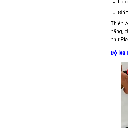
Lắp 
Giá 
Thiện A
hãng, c
như Pio
Độ loa 