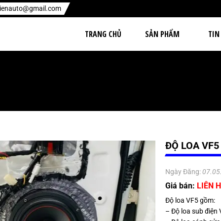
hienauto@gmail.com
TRANG CHỦ
SẢN PHẨM
TIN
ĐỘ LOA VF5
Ngày Đăng:
07.05
Giá bán:
LIÊN H
Độ loa VF5 gồm:
– Độ loa sub điện