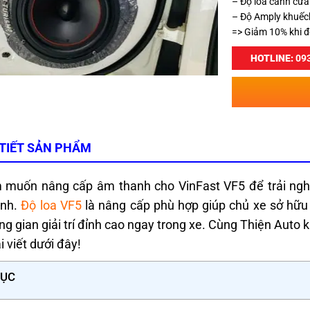
– Độ loa cánh cử
– Độ Amply khuếc
=> Giảm 10% khi độ
HOTLINE:
093
 TIẾT SẢN PHẨM
 muốn nâng cấp âm thanh cho VinFast VF5 để trải ngh
ình.
Độ loa VF5
là nâng cấp phù hợp giúp chủ xe sở hữu 
ng gian giải trí đỉnh cao ngay trong xe. Cùng Thiện Auto 
i viết dưới đây!
LỤC