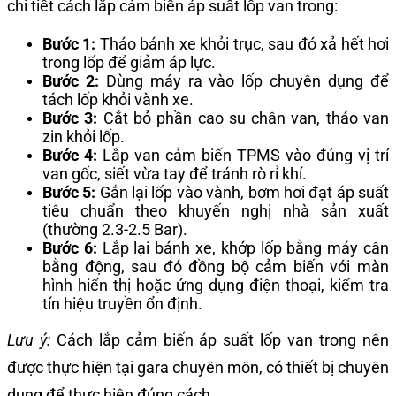
chi tiết cách lắp cảm biến áp suất lốp van trong:
Bước 1:
Tháo bánh xe khỏi trục, sau đó xả hết hơi
trong lốp để giảm áp lực.
Bước 2:
Dùng máy ra vào lốp chuyên dụng để
tách lốp khỏi vành xe.
Bước 3:
Cắt bỏ phần cao su chân van, tháo van
zin khỏi lốp.
Bước 4:
Lắp van cảm biến TPMS vào đúng vị trí
van gốc, siết vừa tay để tránh rò rỉ khí.
Bước 5:
Gắn lại lốp vào vành, bơm hơi đạt áp suất
tiêu chuẩn theo khuyến nghị nhà sản xuất
(thường 2.3-2.5 Bar).
Bước 6:
Lắp lại bánh xe, khớp lốp bằng máy cân
bằng động, sau đó đồng bộ cảm biến với màn
hình hiển thị hoặc ứng dụng điện thoại, kiểm tra
tín hiệu truyền ổn định.
Lưu ý:
Cách lắp cảm biến áp suất lốp van trong nên
được thực hiện tại gara chuyên môn, có thiết bị chuyên
dụng để thực hiện đúng cách.