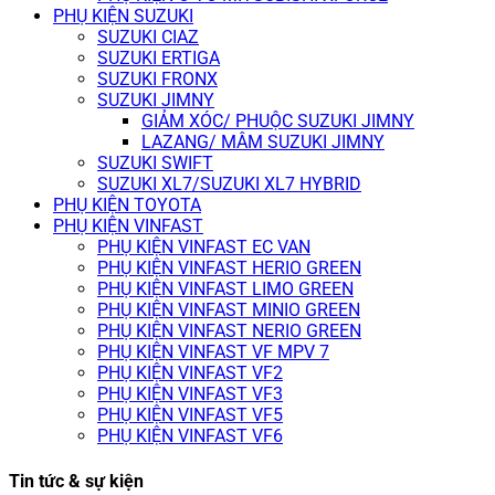
PHỤ KIỆN SUZUKI
SUZUKI CIAZ
SUZUKI ERTIGA
SUZUKI FRONX
SUZUKI JIMNY
GIẢM XÓC/ PHUỘC SUZUKI JIMNY
LAZANG/ MÂM SUZUKI JIMNY
SUZUKI SWIFT
SUZUKI XL7/SUZUKI XL7 HYBRID
PHỤ KIỆN TOYOTA
PHỤ KIỆN VINFAST
PHỤ KIỆN VINFAST EC VAN
PHỤ KIỆN VINFAST HERIO GREEN
PHỤ KIỆN VINFAST LIMO GREEN
PHỤ KIỆN VINFAST MINIO GREEN
PHỤ KIỆN VINFAST NERIO GREEN
PHỤ KIỆN VINFAST VF MPV 7
PHỤ KIỆN VINFAST VF2
PHỤ KIỆN VINFAST VF3
PHỤ KIỆN VINFAST VF5
PHỤ KIỆN VINFAST VF6
Tin tức & sự kiện