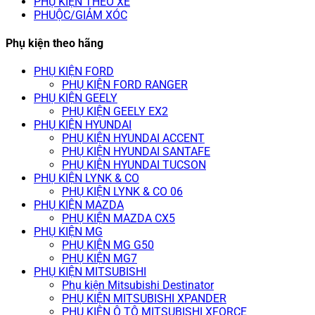
PHỤ KIỆN THEO XE
PHUỘC/GIẢM XÓC
Phụ kiện theo hãng
PHỤ KIỆN FORD
PHỤ KIỆN FORD RANGER
PHỤ KIỆN GEELY
PHỤ KIỆN GEELY EX2
PHỤ KIỆN HYUNDAI
PHỤ KIỆN HYUNDAI ACCENT
PHỤ KIỆN HYUNDAI SANTAFE
PHỤ KIỆN HYUNDAI TUCSON
PHỤ KIỆN LYNK & CO
PHỤ KIỆN LYNK & CO 06
PHỤ KIỆN MAZDA
PHỤ KIỆN MAZDA CX5
PHỤ KIỆN MG
PHỤ KIỆN MG G50
PHỤ KIỆN MG7
PHỤ KIỆN MITSUBISHI
Phụ kiện Mitsubishi Destinator
PHỤ KIỆN MITSUBISHI XPANDER
PHỤ KIỆN Ô TÔ MITSUBISHI XFORCE