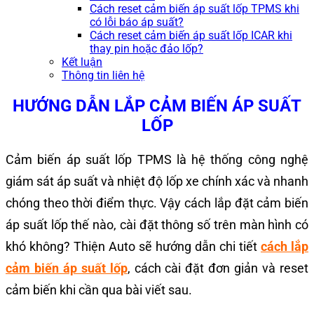
Cách reset cảm biến áp suất lốp TPMS khi
có lỗi báo áp suất?
Cách reset cảm biến áp suất lốp ICAR khi
thay pin hoặc đảo lốp?
Kết luận
Thông tin liên hệ
HƯỚNG DẪN LẮP CẢM BIẾN ÁP SUẤT
LỐP
Cảm biến áp suất lốp TPMS là hệ thống công nghệ
giám sát áp suất và nhiệt độ lốp xe chính xác và nhanh
chóng theo thời điểm thực. Vậy cách lắp đặt cảm biến
áp suất lốp thế nào, cài đặt thông số trên màn hình có
khó không? Thiện Auto sẽ hướng dẫn chi tiết
cách lắp
cảm biến áp suất lốp
, cách cài đặt đơn giản và reset
cảm biến khi cần qua bài viết sau.