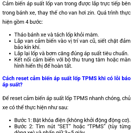
Cảm biến áp suất lốp van trong được lắp trực tiếp bên
trong bánh xe, thay thế cho van hơi zin. Quá trình thực
hiện gồm 4 bước:
Tháo bánh xe và tách lốp khỏi mâm.
Lắp van cảm biến vào vị trí van cũ, siết chặt đảm
bảo kín khí.
Lắp lại lốp và bơm căng đúng áp suất tiêu chuẩn.
Kết nối cảm biến với bộ thu trung tâm hoặc màn
hình hiển thị để hoàn tất.
Cách reset cảm biến áp suất lốp TPMS khi có lỗi báo
áp suất?
Để reset cảm biến áp suất lốp TPMS nhanh chóng, chủ
xe có thể thực hiện như sau:
Bước 1: Bật khóa điện (không khởi động động cơ).
Bước 2: Tìm nút “SET” hoặc “TPMS” (tùy từng
dòng xe) và nhấn giữ 3–5 giây.