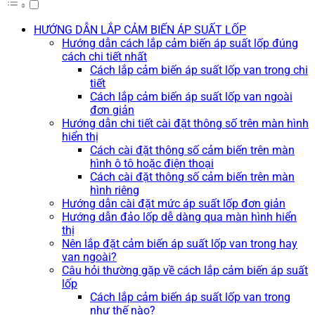
HƯỚNG DẪN LẮP CẢM BIẾN ÁP SUẤT LỐP
Hướng dẫn cách lắp cảm biến áp suất lốp đúng
cách chi tiết nhất
Cách lắp cảm biến áp suất lốp van trong chi
tiết
Cách lắp cảm biến áp suất lốp van ngoài
đơn giản
Hướng dẫn chi tiết cài đặt thông số trên màn hình
hiển thị
Cách cài đặt thông số cảm biến trên màn
hình ô tô hoặc điện thoại
Cách cài đặt thông số cảm biến trên màn
hình riêng
Hướng dẫn cài đặt mức áp suất lốp đơn giản
Hướng dẫn đảo lốp dễ dàng qua màn hình hiển
thị
Nên lắp đặt cảm biến áp suất lốp van trong hay
van ngoài?
Câu hỏi thường gặp về cách lắp cảm biến áp suất
lốp
Cách lắp cảm biến áp suất lốp van trong
như thế nào?