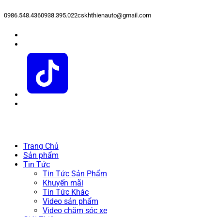
0986.548.436
0938.395.022
cskhthienauto@gmail.com
Trang Chủ
Sản phẩm
Tin Tức
Tin Tức Sản Phẩm
Khuyến mãi
Tin Tức Khác
Video sản phẩm
Video chăm sóc xe