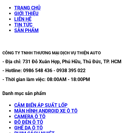
TRANG CHỦ
GIỚI THIỆU
LIÊN HỆ
TIN TỨC
SẢN PHẨM
CÔNG TY TNHH THƯƠNG MẠI DỊCH VỤ THIỆN AUTO
- Địa chỉ:
731 Đỗ Xuân Hợp, Phú Hữu, Thủ Đức, TP. HCM
- Hotline:
0986 548 436
-
0938 395 022
- Thời gian làm việc:
08:00AM
-
18:00PM
Danh mục sản phẩm
CẢM BIẾN ÁP SUẤT LỐP
MÀN HÌNH ANDROID XE Ô TÔ
CAMERA Ô TÔ
ĐỘ ĐÈN Ô TÔ
GHẾ DA Ô TÔ