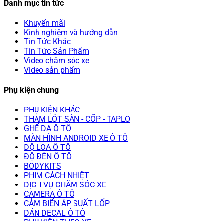
Danh mục tin tức
Khuyến mãi
Kinh nghiệm và hướng dẫn
Tin Tức Khác
Tin Tức Sản Phẩm
Video chăm sóc xe
Video sản phẩm
Phụ kiện chung
PHỤ KIỆN KHÁC
THẢM LÓT SÀN - CỐP - TAPLO
GHẾ DA Ô TÔ
MÀN HÌNH ANDROID XE Ô TÔ
ĐỘ LOA Ô TÔ
ĐỘ ĐÈN Ô TÔ
BODYKITS
PHIM CÁCH NHIỆT
DỊCH VỤ CHĂM SÓC XE
CAMERA Ô TÔ
CẢM BIẾN ÁP SUẤT LỐP
DÁN DECAL Ô TÔ