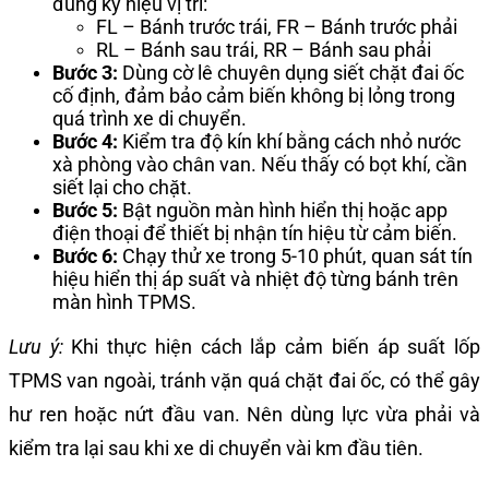
đúng ký hiệu vị trí:
FL – Bánh trước trái, FR – Bánh trước phải
RL – Bánh sau trái, RR – Bánh sau phải
Bước 3:
Dùng cờ lê chuyên dụng siết chặt đai ốc
cố định, đảm bảo cảm biến không bị lỏng trong
quá trình xe di chuyển.
Bước 4:
Kiểm tra độ kín khí bằng cách nhỏ nước
xà phòng vào chân van. Nếu thấy có bọt khí, cần
siết lại cho chặt.
Bước 5:
Bật nguồn màn hình hiển thị hoặc app
điện thoại để thiết bị nhận tín hiệu từ cảm biến.
Bước 6:
Chạy thử xe trong 5-10 phút, quan sát tín
hiệu hiển thị áp suất và nhiệt độ từng bánh trên
màn hình TPMS.
Lưu ý:
Khi thực hiện cách lắp cảm biến áp suất lốp
TPMS van ngoài, tránh vặn quá chặt đai ốc, có thể gây
hư ren hoặc nứt đầu van. Nên dùng lực vừa phải và
kiểm tra lại sau khi xe di chuyển vài km đầu tiên.