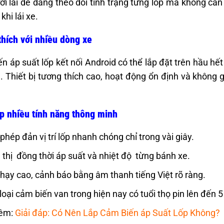
ời lái dễ dàng theo dõi tình trạng từng lốp mà không cần 
khi lái xe.
hích với nhiều dòng xe
n áp suất lốp kết nối Android có thể lắp đặt trên hầu hế
. Thiết bị tương thích cao, hoạt động ổn định và không
p nhiều tính năng thông minh
phép đản vị trí lốp nhanh chóng chỉ trong vài giây.
 thị đồng thời áp suất và nhiệt độ từng bánh xe.
hạy cao, cảnh báo bằng âm thanh tiếng Việt rõ ràng.
loại cảm biến van trong hiện nay có tuổi thọ pin lên đến 
êm:
Giải đáp: Có Nên Lắp Cảm Biến áp Suất Lốp Không?