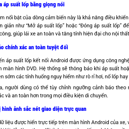
a áp suất lốp bằng giọng nói
m nổi bật của dòng cảm biến này là khả năng điều khiển 
n giản như “Mở áp suất lốp” hoặc “Đóng áp suất lốp” đ
công, giúp lái xe an toàn và tăng tính hiện đại cho nội thấ
o chính xác an toàn tuyệt đối
n áp suất lốp kết nối Android được ứng dụng công nghệ 
ên màn hình DVD. Hệ thống sẽ thông báo khi áp suất hoặ
ện sớm các tính huống nguy hiểm như rò rỉ hơi, nổ lốp hay
a, người dùng có thể tùy chỉnh ngưỡng cảnh báo theo n
ác và an toàn hơn trong mọi điều kiện di chuyển.
ị hình ảnh sắc nét giao diện trực quan
dữ liệu được hiển trực tiếp trên màn hình Android của xe, 