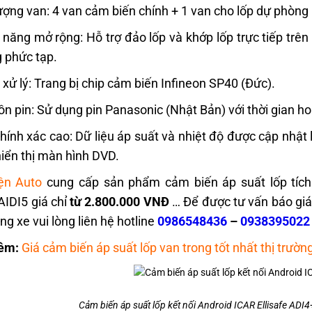
ượng van: 4 van cảm biến chính + 1 van cho lốp dự phòng
 năng mở rộng: Hỗ trợ đảo lốp và khớp lốp trực tiếp tr
 phức tạp.
 xử lý: Trang bị chip cảm biến Infineon SP40 (Đức).
n pin: Sử dụng pin Panasonic (Nhật Bản) với thời gian h
hính xác cao: Dữ liệu áp suất và nhiệt độ được cập nhật l
hiển thị màn hình DVD.
ện Auto
cung cấp sản phẩm cảm biến áp suất lốp tích 
AIDI5 giá chỉ
từ 2.800.000 VNĐ
… Để được tư vấn báo giá 
ng xe vui lòng liên hệ hotline
0986548436
–
0938395022
êm:
Giá cảm biến áp suất lốp van trong tốt nhất thị trườ
Cảm biến áp suất lốp kết nối Android ICAR Ellisafe ADI4