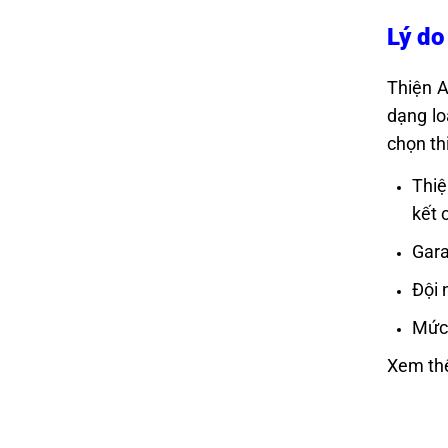
Lý do
Thiện A
dạng l
chọn th
Thiệ
kết 
Gara
Đội 
Mức 
Xem th