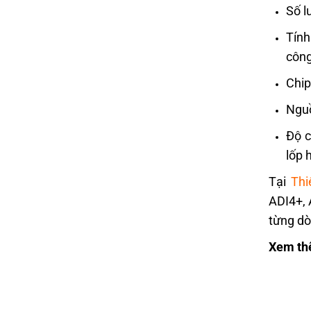
Số l
Tính
công
Chip
Nguồ
Độ c
lốp 
Tại
Thi
ADI4+, 
từng dò
Xem th