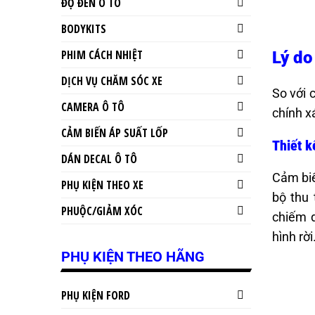
ĐỘ ĐÈN Ô TÔ
BODYKITS
PHIM CÁCH NHIỆT
Lý do
DỊCH VỤ CHĂM SÓC XE
So với 
CAMERA Ô TÔ
chính x
CẢM BIẾN ÁP SUẤT LỐP
Thiết k
DÁN DECAL Ô TÔ
Cảm biế
PHỤ KIỆN THEO XE
bộ thu 
PHUỘC/GIẢM XÓC
chiếm d
hình rời
PHỤ KIỆN THEO HÃNG
PHỤ KIỆN FORD