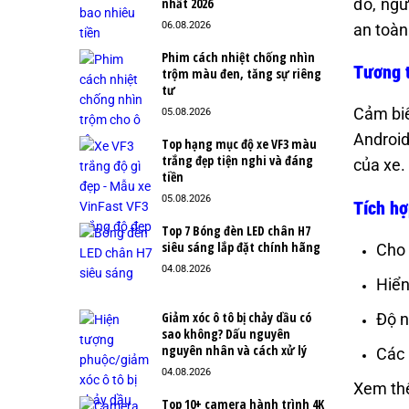
đó, ngư
nhất 2026
06.08.2026
an toàn 
Phim cách nhiệt chống nhìn
Tương t
trộm màu đen, tăng sự riêng
tư
Cảm biế
05.08.2026
Android
Top hạng mục độ xe VF3 màu
trắng đẹp tiện nghi và đáng
của xe.
tiền
05.08.2026
Tích hợ
Top 7 Bóng đèn LED chân H7
siêu sáng lắp đặt chính hãng
Cho 
04.08.2026
Hiển
Giảm xóc ô tô bị chảy dầu có
Độ n
sao không? Dấu nguyên
nguyên nhân và cách xử lý
Các 
04.08.2026
Xem th
Top 10+ camera hành trình 4K