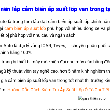
 nên lắp cảm biến áp suất lốp van trong t
uto là trung tâm lắp đặt cảm biến áp suất lốp chính hãn
oại
cảm biến áp suất lốp
phù hợp với nhiều dòng xe và p
iết bị phù hợp với nhu cầu và ngân sách.
n Auto là đại lý vàng ICAR, Teyes, … chuyên phân phối 
chính hãng 100%.
 trang bị thiết bị máy móc hiện đại như máy cân bằng độ
ngũ kỹ thuật viên tay nghề cao, hơn 5 năm kinh nghiệm t
giá cảm biến áp suất lốp van trong tốt nhất thị trường k
êm:
Hướng Dẫn Cách Kiểm Tra Áp Suất Lốp Ô Tô Chi Tiết
Thiện Auto – 731 Đỗ Xuân Hợp, phường Ph