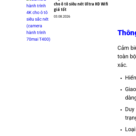
cho ô tô siêu nét Ultra HD Wifi
giá tốt
03.08.2026
Thông
Cảm biế
toàn bộ
xác.
Hiển
Giao
dàng
Duy 
trạn
Loại