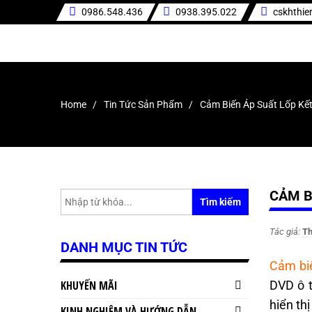
0986.548.436
0938.395.022
cskhthi
Home
Tin Tức Sản Phẩm
Cảm Biến Áp Suất Lốp Kết
CẢM B
Tìm kiếm
Tác giả:
Th
DANH MỤC TIN TỨC
Cảm biế
KHUYẾN MÃI
DVD ô t
hiển th
KINH NGHIỆM VÀ HƯỚNG DẪN