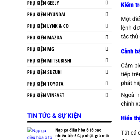
PHỤ KIỆN GEELY
Kiểm tr
PHỤ KIỆN HYUNDAI
Một điể
PHỤ KIỆN LYNK & CO
lệnh đơ
tác thủ 
PHỤ KIỆN MAZDA
PHỤ KIỆN MG
Cảnh bá
PHỤ KIỆN MITSUBISHI
Cảm biế
PHỤ KIỆN SUZUKI
tiếp tr
phát hi
PHỤ KIỆN TOYOTA
Ngoài r
PHỤ KIỆN VINFAST
chính x
TIN TỨC & SỰ KIỆN
Hiển th
Nạp ga điều hòa ô tô bao
Tất cả 
nhiêu tiền? Cập nhật giá mới