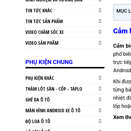
TIN TỨC KHÁC
MỤC 
TIN TỨC SẢN PHẨM
Cảm b
VIDEO CHĂM SÓC XE
VIDEO SẢN PHẨM
Cảm biế
phổ biế
PHỤ KIỆN CHUNG
trực ti
Android
PHỤ KIỆN KHÁC
Khi đượ
THẢM LÓT SÀN - CỐP - TAPLO
từng bá
nhiệt đ
GHẾ DA Ô TÔ
lốp hoặ
MÀN HÌNH ANDROID XE Ô TÔ
Xem th
ĐỘ LOA Ô TÔ