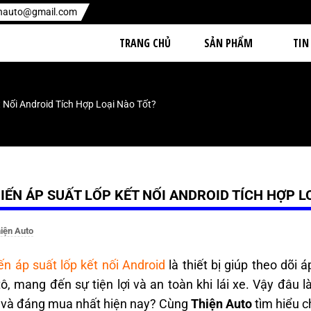
enauto@gmail.com
TRANG CHỦ
SẢN PHẨM
TIN
 Nối Android Tích Hợp Loại Nào Tốt?
IẾN ÁP SUẤT LỐP KẾT NỐI ANDROID TÍCH HỢP L
iện Auto
n áp suất lốp kết nối Android
là thiết bị giúp theo dõi 
ô, mang đến sự tiện lợi và an toàn khi lái xe. Vậy đâu l
ị và đáng mua nhất hiện nay? Cùng
Thiện Auto
tìm hiểu ch