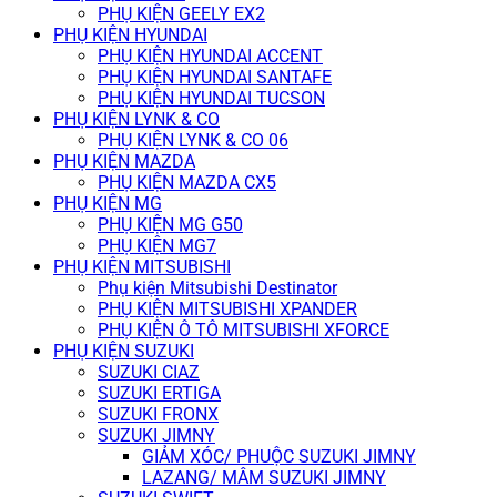
PHỤ KIỆN GEELY EX2
PHỤ KIỆN HYUNDAI
PHỤ KIỆN HYUNDAI ACCENT
PHỤ KIỆN HYUNDAI SANTAFE
PHỤ KIỆN HYUNDAI TUCSON
PHỤ KIỆN LYNK & CO
PHỤ KIỆN LYNK & CO 06
PHỤ KIỆN MAZDA
PHỤ KIỆN MAZDA CX5
PHỤ KIỆN MG
PHỤ KIỆN MG G50
PHỤ KIỆN MG7
PHỤ KIỆN MITSUBISHI
Phụ kiện Mitsubishi Destinator
PHỤ KIỆN MITSUBISHI XPANDER
PHỤ KIỆN Ô TÔ MITSUBISHI XFORCE
PHỤ KIỆN SUZUKI
SUZUKI CIAZ
SUZUKI ERTIGA
SUZUKI FRONX
SUZUKI JIMNY
GIẢM XÓC/ PHUỘC SUZUKI JIMNY
LAZANG/ MÂM SUZUKI JIMNY