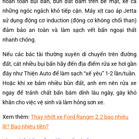
hoàn toàn bụi bẩn, bùn đất bám trên bề mặt, kể cả
những ngóc ngách khó tiếp cận. Máy xịt cao áp Jetta
sử dụng động cơ induction (động cơ không chổi than)
đảm bảo an toàn và làm sạch vết bẩn ngoại thất
nhanh chóng.
Nếu các bác tài thường xuyên di chuyển trên đường
đất, cát nhiều bụi bẩn hãy đến địa điểm rửa xe hơi gần
đây như Thiện Auto để làm sạch “xế yêu” 1-2 lần/tuần.
Hoặc khi xe bám nhiều bùn đất, anh em nên rửa xe
ngay để tránh chất bẩn bám dính lâu ngày, gây khó
khăn cho việc vệ sinh và làm hỏng sơn xe.
Xem thêm:
Thay nhớt xe Ford Ranger 2.2 bao nhiêu
lít? Bao nhiêu tiền?