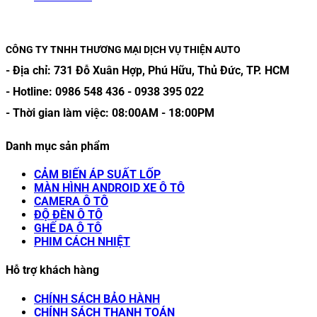
CÔNG TY TNHH THƯƠNG MẠI DỊCH VỤ THIỆN AUTO
- Địa chỉ:
731 Đỗ Xuân Hợp, Phú Hữu, Thủ Đức, TP. HCM
- Hotline:
0986 548 436
-
0938 395 022
- Thời gian làm việc:
08:00AM
-
18:00PM
Danh mục sản phẩm
CẢM BIẾN ÁP SUẤT LỐP
MÀN HÌNH ANDROID XE Ô TÔ
CAMERA Ô TÔ
ĐỘ ĐÈN Ô TÔ
GHẾ DA Ô TÔ
PHIM CÁCH NHIỆT
Hỗ trợ khách hàng
CHÍNH SÁCH BẢO HÀNH
CHÍNH SÁCH THANH TOÁN