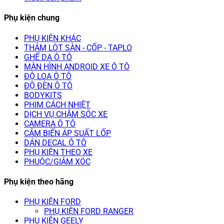
Phụ kiện chung
PHỤ KIỆN KHÁC
THẢM LÓT SÀN - CỐP - TAPLO
GHẾ DA Ô TÔ
MÀN HÌNH ANDROID XE Ô TÔ
ĐỘ LOA Ô TÔ
ĐỘ ĐÈN Ô TÔ
BODYKITS
PHIM CÁCH NHIỆT
DỊCH VỤ CHĂM SÓC XE
CAMERA Ô TÔ
CẢM BIẾN ÁP SUẤT LỐP
DÁN DECAL Ô TÔ
PHỤ KIỆN THEO XE
PHUỘC/GIẢM XÓC
Phụ kiện theo hãng
PHỤ KIỆN FORD
PHỤ KIỆN FORD RANGER
PHỤ KIỆN GEELY