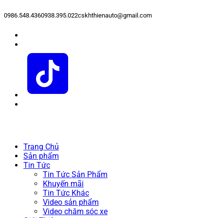
0986.548.436
0938.395.022
cskhthienauto@gmail.com
Trang Chủ
Sản phẩm
Tin Tức
Tin Tức Sản Phẩm
Khuyến mãi
Tin Tức Khác
Video sản phẩm
Video chăm sóc xe