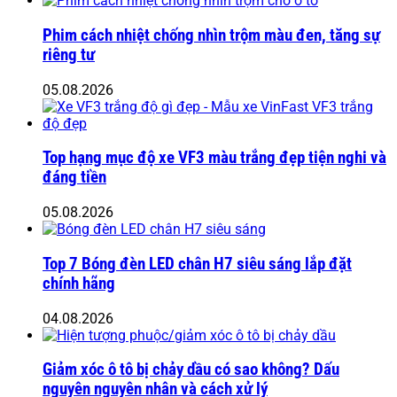
Phim cách nhiệt chống nhìn trộm màu đen, tăng sự
riêng tư
05.08.2026
Top hạng mục độ xe VF3 màu trắng đẹp tiện nghi và
đáng tiền
05.08.2026
Top 7 Bóng đèn LED chân H7 siêu sáng lắp đặt
chính hãng
04.08.2026
Giảm xóc ô tô bị chảy dầu có sao không? Dấu
nguyên nguyên nhân và cách xử lý