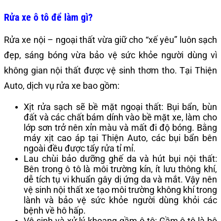
Rửa xe ô tô để làm gì?
Rửa xe nội – ngoại thất vừa giữ cho “xế yêu” luôn sạch
đẹp, sáng bóng vừa bảo vệ sức khỏe người dùng vì
không gian nội thất được vệ sinh thơm tho. Tại Thiện
Auto, dịch vụ rửa xe bao gồm:
Xịt rửa sạch sẽ bề mặt ngoại thất: Bụi bẩn, bùn
đất và các chất bám dính vào bề mặt xe, làm cho
lớp sơn trở nên xỉn màu và mất đi độ bóng. Bằng
máy xịt cao áp tại Thiện Auto, các bụi bẩn bên
ngoài đều được tẩy rửa tỉ mỉ.
Lau chùi bảo dưỡng ghế da và hút bụi nội thất:
Bên trong ô tô là môi trường kín, ít lưu thông khí,
dễ tích tụ vi khuẩn gây dị ứng da và mắt. Vậy nên
vệ sinh nội thất xe tạo môi trường không khí trong
lành và bảo vệ sức khỏe người dùng khỏi các
bệnh về hô hấp.
Vệ sinh và xử lý khoang gầm ô tô: Gầm ô tô là bộ