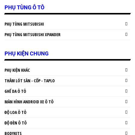
PHỤ TÙNG Ô TÔ
PHỤ TÙNG MITSUBISHI
PHỤ TÙNG MITSUBISHI XPANDER
PHỤ KIỆN CHUNG
PHỤ KIỆN KHÁC
THẢM LÓT SÀN - CỐP - TAPLO
GHẾ DA Ô TÔ
MÀN HÌNH ANDROID XE Ô TÔ
ĐỘ LOA Ô TÔ
ĐỘ ĐÈN Ô TÔ
BODYKITS