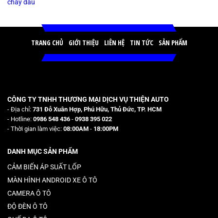
TRANG CHỦ
GIỚI THIỆU
LIÊN HỆ
TIN TỨC
SẢN PHẨM
CÔNG TY TNHH THƯƠNG MẠI DỊCH VỤ THIỆN AUTO
- Địa chỉ:
731 Đỗ Xuân Hợp, Phú Hữu, Thủ Đức, TP. HCM
- Hotline:
0986 548 436
-
0938 395 022
- Thời gian làm việc:
08:00AM
-
18:00PM
DANH MỤC SẢN PHẨM
CẢM BIẾN ÁP SUẤT LỐP
MÀN HÌNH ANDROID XE Ô TÔ
CAMERA Ô TÔ
ĐỘ ĐÈN Ô TÔ