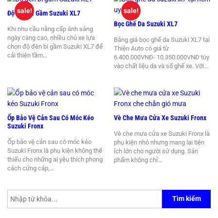
sale!
sale!
Độ Đèn Bi Gầm Suzuki XL7
Bọc Ghế Da Suzuki XL7
Khi nhu cầu nâng cấp ánh sáng
ngày càng cao, nhiều chủ xe lựa
Bảng giá bọc ghế da Suzuki XL7 tại
chọn độ đèn bi gầm Suzuki XL7 để
Thiện Auto có giá từ
cải thiện tầm…
6.400.000VNĐ- 10.350.000VNĐ tùy
vào chất liệu da và số ghế xe. Với…
Ốp Bảo Vệ Cản Sau Có Móc Kéo
Vè Che Mưa Cửa Xe Suzuki Fronx
Suzuki Fronx
Vè che mưa cửa xe Suzuki Fronx là
Ốp bảo vệ cản sau có móc kéo
phụ kiện nhỏ nhưng mang lại tiện
Suzuki Fronx là phụ kiện không thể
ích lớn cho người sử dụng. Sản
thiếu cho những ai yêu thích phong
phẩm không chỉ…
cách cứng cáp,…
Tìm kiếm