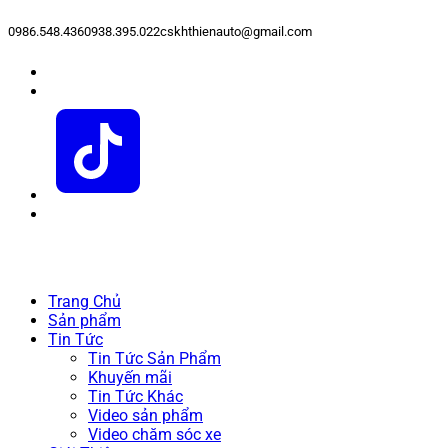
0986.548.436
0938.395.022
cskhthienauto@gmail.com
Trang Chủ
Sản phẩm
Tin Tức
Tin Tức Sản Phẩm
Khuyến mãi
Tin Tức Khác
Video sản phẩm
Video chăm sóc xe