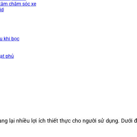
 tâm chăm sóc xe
id
u khi bọc
ạt phủ
 lại nhiều lợi ích thiết thực cho người sử dụng. Dưới