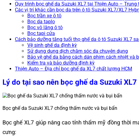
Quy trình bọc ghế da Suzuki XL7 tại Thiện Auto – Trung
Các vị trí khác cần bọc da trên ô tô Suzuki XL7/XL7 Hybr
Bọc trần xe ô tô
Bọc da taplo
Bọc vô lăng ô tô
Bọc tapi cửa
Cách bảo dưỡng tăng tuổi thọ ghế da ô tô Suzuki XL7 sa
Vệ sinh ghế da định kỳ
Sử dụng dung dịch chăm sóc da chuyên dụng
Bảo vệ ghế da bằng cách dán phim cách nhiệt và b
Kiểm tra và bảo dưỡng định kỳ
Thiện Auto – Địa chỉ bọc ghế da XL7 chất lượng HCM
Lý do tại sao nên bọc ghế da Suzuki XL7
Bọc ghế da Suzuki XL7 chống thấm nước và bụi bẩn
Bọc ghế XL7 giúp nâng cao tính thẩm mỹ đồng thời mang
cưng: