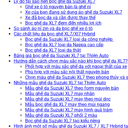
Lý do tại sao nên bọc ghế da Suzuki XL7
Ghế xe ô tô nguyên bản là ghế nỉ
Xe của bạn đang sử dụng áo ghế da Suzuki XL7
Xe đã bọc da và cần được thay thế
Bọc ghế da XL7 đem đến nhiều lợi ích
So sánh áo nỉ zin và da bọc ghế xe ô tô
Các chất liệu da bọc ghế XL7/Xl7 Hybrid
Bọc ghế da Suzuki XL7 loại da công nghiệp
Bọc ghế da XL7 loại da Nappa cao cấp
Bọc ghế da XL7 loại da thật
Bảng giá bọc ghế da Suzuki XL7 tại Thiện Auto
Hướng dẫn cách chọn màu sắc nào khi bọc ghế da XL7?
Phối hợp với màu sắc ghế da với ngoại thất của xe
Phù hợp với màu sắc nội thất nguyên bản
Chọn màu ghế da Suzuki XL7 theo phong thủy và s
Những mẫu ghế da Suzuki XL7 tại Thiện Auto
Mẫu ghế da Suzuki XL7 theo form nguyên bản
Mẫu ghế da Suzuki XL7 may nhăn
Mẫu ghế da Suzuki XL7 may theo múi dọc
Mẫu bọc ghế da XL7 may theo múi ngang
Mẫu ghế da Suzuki XL7 may hình quả trám
Mẫu ghế da Suzuki XL7 phối 2 màu
Bọc ghế da Suzuki XL7 tạo kiểu riêng
Hình ảnh một số mẫu ghế da Suzuki XL7 / XL7 Hybrid tạ