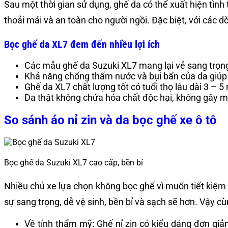
Sau một thời gian sử dụng, ghế da có thể xuất hiện tìn
thoải mái và an toàn cho người ngồi. Đặc biệt, với các d
Bọc ghế da XL7 đem đến nhiều lợi ích
Các mẫu ghế da Suzuki XL7 mang lại vẻ sang trọng, 
Khả năng chống thấm nước và bụi bẩn của da giúp la
Ghế da XL7 chất lượng tốt có tuổi thọ lâu dài 3 – 
Da thật không chứa hóa chất độc hại, không gây mù
So sánh áo nỉ zin và da bọc ghế xe ô tô
Bọc ghế da Suzuki XL7 cao cấp, bền bỉ
Nhiều chủ xe lựa chọn không bọc ghế vì muốn tiết kiệm c
sự sang trọng, dễ vệ sinh, bền bỉ và sạch sẽ hơn. Vậy c
Về tính thẩm mỹ: Ghế nỉ zin có kiểu dáng đơn giản