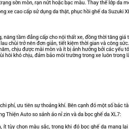
h trạng sờn mòn, rạn nứt hoặc bạc màu. Thay thế lớp da 
òng xe cao cấp sử dụng da thật, phục hồi ghế da Suzuki XL7
nâng tầm đẳng cấp cho nội thất xe, đồng thời tăng giá trị
u chùi trở nên đơn giản, tiết kiệm thời gian và công sức
5 năm, chịu được mài mòn và ít bị ảnh hưởng bởi các yếu t
i hôi khó chịu, đảm bảo môi trường trong xe luôn trong l
hi phí, ưu tiên sự thoáng khí. Bên cạnh đó một số bác tà
ùng Thiện Auto so sánh áo nỉ zin và da bọc ghế da XL7:
, ít tùy chọn màu sắc, trong khi đó bọc ghế da mang lại