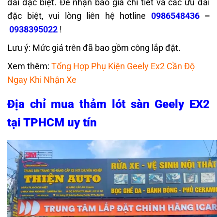
đãi đặc biệt. Để nhận báo giá chi tiết và các ưu đãi
đặc biệt, vui lòng liên hệ hotline
0986548436
–
0938395022
!
Lưu ý: Mức giá trên đã bao gồm công lắp đặt.
Xem thêm:
Tổng Hợp Phụ Kiện Geely Ex2 Cần Độ
Ngay Khi Nhận Xe
Địa chỉ mua thảm lót sàn Geely EX2
tại TPHCM uy tín