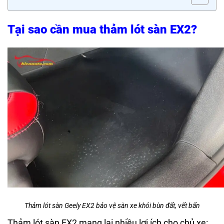
Tại sao cần mua thảm lót sàn EX2?
Thảm lót sàn Geely EX2 bảo vệ sàn xe khỏi bùn đất, vết bẩn
Thảm lót sàn EX2 mang lại nhiều lợi ích cho chủ xe: