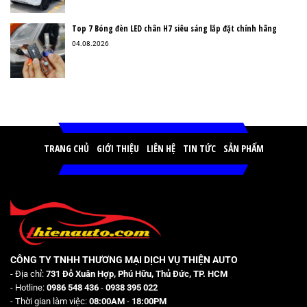
Top 7 Bóng đèn LED chân H7 siêu sáng lắp đặt chính hãng
04.08.2026
TRANG CHỦ
GIỚI THIỆU
LIÊN HỆ
TIN TỨC
SẢN PHẨM
CÔNG TY TNHH THƯƠNG MẠI DỊCH VỤ THIỆN AUTO
- Địa chỉ:
731 Đỗ Xuân Hợp, Phú Hữu, Thủ Đức, TP. HCM
- Hotline:
0986 548 436
-
0938 395 022
- Thời gian làm việc:
08:00AM
-
18:00PM