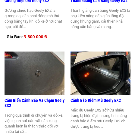
Gương Điện Uni Geely EX2
Thanh Giằng Cân Bằng Geely EX2
Gương chiếu hậu Geely EX2 là
Thanh giằng cân bằng Geely EX2 là
gương cơ, cần phải đóng mở thử
phụ kiện nâng cấp giúp tăng độ
công bằng tay khi đỗ xe ở nơi chật
cứng khung gầm, cải thiện khả
hẹp, bãi đỗ…
năng cân bằng và mang…
3.800.000 Đ
Giá Bán:
Cảm Biến Cảnh Báo Va Chạm Geely
Cảnh Báo Điểm Mù Geely EX2
EX2
Mặc dù Geely EX2 sở hữu nhiều
Trong quá trình di chuyển và đỗ xe,
trang bị hiện đại, nhưng tính năng
việc quan sát các vật cản xung
cảnh báo điểm mù Geely EX2 chỉ
quanh luôn là thách thức đối với
được trang bị tiêu…
nhiều tài xế,…