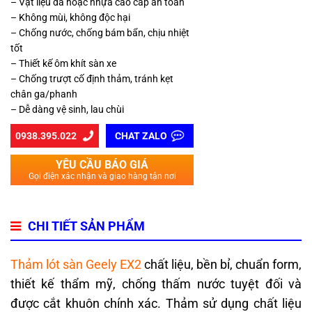
– Vật liệu da hoặc nhựa cao cấp an toàn
– Không mùi, không độc hại
– Chống nước, chống bám bẩn, chịu nhiệt
tốt
– Thiết kế ôm khít sàn xe
– Chống trượt cố định thảm, tránh kẹt
chân ga/phanh
– Dễ dàng vệ sinh, lau chùi
0938.395.022
CHAT ZALO
YÊU CẦU BÁO GIÁ
Gọi điện xác nhận và giao hàng tận nơi
CHI TIẾT SẢN PHẨM
Thảm lót sàn Geely EX2
chất liệu, bền bỉ, chuẩn form,
thiết kế thẩm mỹ, chống thấm nước tuyệt đối và
được cắt khuôn chính xác. Thảm sử dụng chất liệu