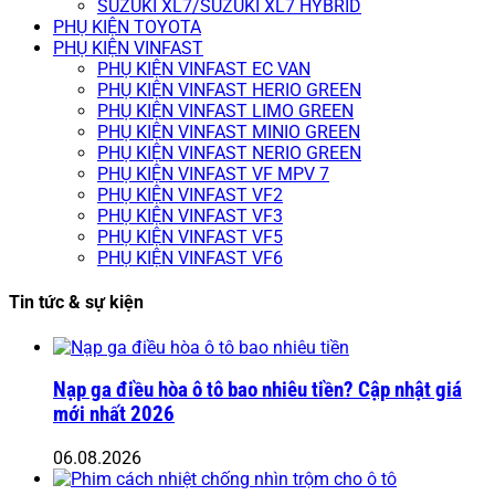
SUZUKI XL7/SUZUKI XL7 HYBRID
PHỤ KIỆN TOYOTA
PHỤ KIỆN VINFAST
PHỤ KIỆN VINFAST EC VAN
PHỤ KIỆN VINFAST HERIO GREEN
PHỤ KIỆN VINFAST LIMO GREEN
PHỤ KIỆN VINFAST MINIO GREEN
PHỤ KIỆN VINFAST NERIO GREEN
PHỤ KIỆN VINFAST VF MPV 7
PHỤ KIỆN VINFAST VF2
PHỤ KIỆN VINFAST VF3
PHỤ KIỆN VINFAST VF5
PHỤ KIỆN VINFAST VF6
Tin tức & sự kiện
Nạp ga điều hòa ô tô bao nhiêu tiền? Cập nhật giá
mới nhất 2026
06.08.2026