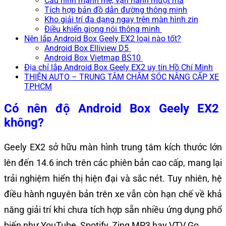
Cấu hình mạnh mẽ, vận hành mượt mà
Tích hợp bản đồ dẫn đường thông minh
Kho giải trí đa dạng ngay trên màn hình zin
Điều khiển giọng nói thông minh
Nên lắp Android Box Geely EX2 loại nào tốt?
Android Box Elliview D5
Android Box Vietmap BS10
Địa chỉ lắp Android Box Geely EX2 uy tín Hồ Chí Minh
THIỆN AUTO – TRUNG TÂM CHĂM SÓC NÂNG CẤP XE
TPHCM
Có nên độ Android Box Geely EX2
không?
Geely EX2 sở hữu màn hình trung tâm kích thước lớn
lên đến 14.6 inch trên các phiên bản cao cấp, mang lại
trải nghiệm hiển thị hiện đại và sắc nét. Tuy nhiên, hệ
điều hành nguyên bản trên xe vẫn còn hạn chế về khả
năng giải trí khi chưa tích hợp sẵn nhiều ứng dụng phổ
biến như YouTube, Spotify, Zing MP3 hay VTV Go.