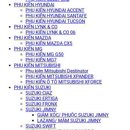
PHỤ KIỆN HYUNDAI
PHỤ KIỆN HYUNDAI ACCENT
PHỤ KIỆN HYUNDAI SANTAFE
PHỤ KIỆN HYUNDAI TUCSON
PHỤ KIỆN LYNK & CO
PHỤ KIỆN LYNK & CO 06
PHỤ KIỆN MAZDA
PHỤ KIỆN MAZDA CX5
PHỤ KIỆN MG
PHỤ KIỆN MG G50
PHỤ KIỆN MG7
PHỤ KIỆN MITSUBISHI
Phụ kiện Mitsubishi Destinator
PHỤ KIỆN MITSUBISHI XPANDER
PHỤ KIỆN Ô TÔ MITSUBISHI XFORCE
PHỤ KIỆN SUZUKI
SUZUKI CIAZ
SUZUKI ERTIGA
SUZUKI FRONX
SUZUKI JIMNY
GIẢM XÓC/ PHUỘC SUZUKI JIMNY
LAZANG/ MÂM SUZUKI JIMNY
SUZUKI SWIFT