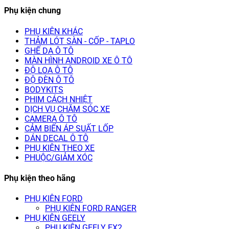
Phụ kiện chung
PHỤ KIỆN KHÁC
THẢM LÓT SÀN - CỐP - TAPLO
GHẾ DA Ô TÔ
MÀN HÌNH ANDROID XE Ô TÔ
ĐỘ LOA Ô TÔ
ĐỘ ĐÈN Ô TÔ
BODYKITS
PHIM CÁCH NHIỆT
DỊCH VỤ CHĂM SÓC XE
CAMERA Ô TÔ
CẢM BIẾN ÁP SUẤT LỐP
DÁN DECAL Ô TÔ
PHỤ KIỆN THEO XE
PHUỘC/GIẢM XÓC
Phụ kiện theo hãng
PHỤ KIỆN FORD
PHỤ KIỆN FORD RANGER
PHỤ KIỆN GEELY
PHỤ KIỆN GEELY EX2