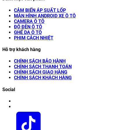
CẢM BIẾN ÁP SUẤT LỐP
MÀN HÌNH ANDROID XE Ô TÔ
CAMERA Ô TÔ
ĐỘ ĐÈN Ô TÔ
GHẾ DA Ô TÔ
PHIM CÁCH NHIỆT
Hỗ trợ khách hàng
CHÍNH SÁCH BẢO HÀNH
CHÍNH SÁCH THANH TOÁN
CHÍNH SÁCH GIAO HÀNG
CHÍNH SÁCH KHÁCH HÀNG
Social