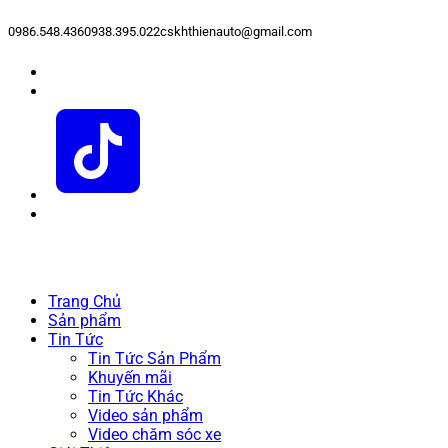
0986.548.436
0938.395.022
cskhthienauto@gmail.com
Trang Chủ
Sản phẩm
Tin Tức
Tin Tức Sản Phẩm
Khuyến mãi
Tin Tức Khác
Video sản phẩm
Video chăm sóc xe