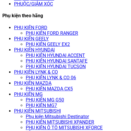
PHUỘC/GIẢM XÓC
Phụ kiện theo hãng
PHỤ KIỆN FORD
PHỤ KIỆN FORD RANGER
PHỤ KIỆN GEELY
PHỤ KIỆN GEELY EX2
PHỤ KIỆN HYUNDAI
PHỤ KIỆN HYUNDAI ACCENT
PHỤ KIỆN HYUNDAI SANTAFE
PHỤ KIỆN HYUNDAI TUCSON
PHỤ KIỆN LYNK & CO
PHỤ KIỆN LYNK & CO 06
PHỤ KIỆN MAZDA
PHỤ KIỆN MAZDA CX5
PHỤ KIỆN MG
PHỤ KIỆN MG G50
PHỤ KIỆN MG7
PHỤ KIỆN MITSUBISHI
Phụ kiện Mitsubishi Destinator
PHỤ KIỆN MITSUBISHI XPANDER
PHỤ KIỆN Ô TÔ MITSUBISHI XFORCE