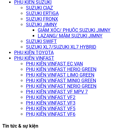
PHỤ KIỆN SUZUKI
SUZUKI CIAZ
SUZUKI ERTIGA
SUZUKI FRONX
SUZUKI JIMNY
GIẢM XÓC/ PHUỘC SUZUKI JIMNY
LAZANG/ MÂM SUZUKI JIMNY
SUZUKI SWIFT
SUZUKI XL7/SUZUKI XL7 HYBRID
PHỤ KIỆN TOYOTA
PHỤ KIỆN VINFAST
PHỤ KIỆN VINFAST EC VAN
PHỤ KIỆN VINFAST HERIO GREEN
PHỤ KIỆN VINFAST LIMO GREEN
PHỤ KIỆN VINFAST MINIO GREEN
PHỤ KIỆN VINFAST NERIO GREEN
PHỤ KIỆN VINFAST VF MPV 7
PHỤ KIỆN VINFAST VF2
PHỤ KIỆN VINFAST VF3
PHỤ KIỆN VINFAST VF5
PHỤ KIỆN VINFAST VF6
Tin tức & sự kiện