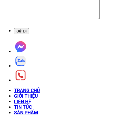
TRANG CHỦ
GIỚI THIỆU
LIÊN HỆ
TIN TỨC
SẢN PHẨM