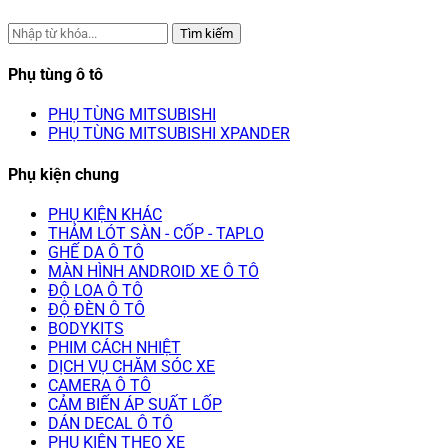
Tìm kiếm
Phụ tùng ô tô
PHỤ TÙNG MITSUBISHI
PHỤ TÙNG MITSUBISHI XPANDER
Phụ kiện chung
PHỤ KIỆN KHÁC
THẢM LÓT SÀN - CỐP - TAPLO
GHẾ DA Ô TÔ
MÀN HÌNH ANDROID XE Ô TÔ
ĐỘ LOA Ô TÔ
ĐỘ ĐÈN Ô TÔ
BODYKITS
PHIM CÁCH NHIỆT
DỊCH VỤ CHĂM SÓC XE
CAMERA Ô TÔ
CẢM BIẾN ÁP SUẤT LỐP
DÁN DECAL Ô TÔ
PHỤ KIỆN THEO XE