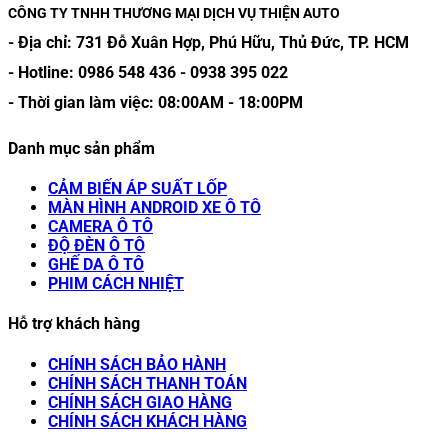
CÔNG TY TNHH THƯƠNG MẠI DỊCH VỤ THIỆN AUTO
- Địa chỉ:
731 Đỗ Xuân Hợp, Phú Hữu, Thủ Đức, TP. HCM
- Hotline:
0986 548 436
-
0938 395 022
- Thời gian làm việc:
08:00AM
-
18:00PM
Danh mục sản phẩm
CẢM BIẾN ÁP SUẤT LỐP
MÀN HÌNH ANDROID XE Ô TÔ
CAMERA Ô TÔ
ĐỘ ĐÈN Ô TÔ
GHẾ DA Ô TÔ
PHIM CÁCH NHIỆT
Hỗ trợ khách hàng
CHÍNH SÁCH BẢO HÀNH
CHÍNH SÁCH THANH TOÁN
CHÍNH SÁCH GIAO HÀNG
CHÍNH SÁCH KHÁCH HÀNG