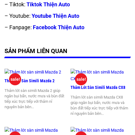
– Tiktok:
Tiktok Thiện Auto
– Youtube:
Youtube Thiện Auto
– Fanpage:
Facebook Thiện Auto
SẢN PHẨM LIÊN QUAN
sale!
sale!
Thảm Lót Sàn Simili Mazda 2
Thảm Lót Sàn Simili Mazda CX8
Thảm lót sàn simili Mazda 2 giúp
ngăn bụi bẩn, nước mưa và bùn đất
Thảm lót sàn simili Mazda CX8
tiếp xúc trực tiếp với thảm nỉ
giúp ngăn bụi bẩn, nước mưa và
nguyên bản bên…
bùn đất tiếp xúc trực tiếp với thảm
nỉ nguyên bản bên…