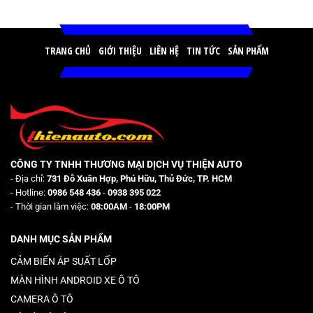
TRANG CHỦ
GIỚI THIỆU
LIÊN HỆ
TIN TỨC
SẢN PHẨM
CÔNG TY TNHH THƯƠNG MẠI DỊCH VỤ THIỆN AUTO
- Địa chỉ:
731 Đỗ Xuân Hợp, Phú Hữu, Thủ Đức, TP. HCM
- Hotline:
0986 548 436
-
0938 395 022
- Thời gian làm việc:
08:00AM
-
18:00PM
DANH MỤC SẢN PHẨM
CẢM BIẾN ÁP SUẤT LỐP
MÀN HÌNH ANDROID XE Ô TÔ
CAMERA Ô TÔ