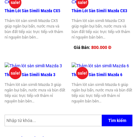
sale!
sale!
Thảm Lót Sàn Simili Mazda CX5
Thảm Lót Sàn Simili Mazda CX3
Thảm lót sàn simili Mazda CX5
Thảm lót sàn simili Mazda CX3
giúp ngăn bụi bẩn, nước mưa và
giúp ngăn bụi bẩn, nước mưa và
bùn đất tiếp xúc trực tiếp với thảm
bùn đất tiếp xúc trực tiếp với thảm
nỉ nguyên bản bên…
nỉ nguyên bản bên…
800.000 Đ
Giá Bán:
sale!
sale!
Thảm Lót Sàn Simili Mazda 3
Thảm Lót Sàn Simili Mazda 6
Thảm lót sàn simili Mazda 3 giúp
Thảm lót sàn simili Mazda 6 giúp
ngăn bụi bẩn, nước mưa và bùn đất
ngăn bụi bẩn, nước mưa và bùn đất
tiếp xúc trực tiếp với thảm nỉ
tiếp xúc trực tiếp với thảm nỉ
nguyên bản bên…
nguyên bản bên…
Tìm kiếm