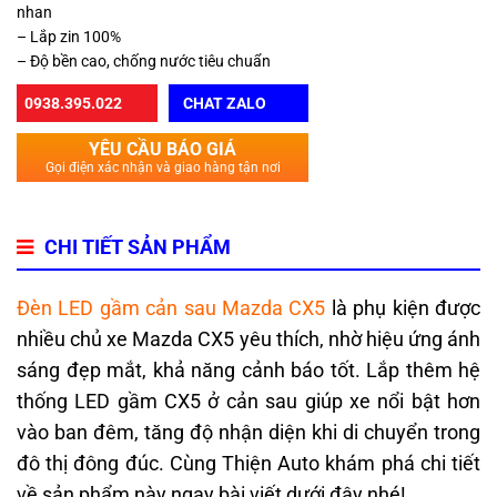
nhan
– Lắp zin 100%
– Độ bền cao, chống nước tiêu chuẩn
0938.395.022
CHAT ZALO
YÊU CẦU BÁO GIÁ
Gọi điện xác nhận và giao hàng tận nơi
CHI TIẾT SẢN PHẨM
Đèn LED gầm cản sau Mazda CX5
là phụ kiện được
nhiều chủ xe Mazda CX5 yêu thích, nhờ hiệu ứng ánh
sáng đẹp mắt, khả năng cảnh báo tốt. Lắp thêm hệ
thống LED gầm CX5 ở cản sau giúp xe nổi bật hơn
vào ban đêm, tăng độ nhận diện khi di chuyển trong
đô thị đông đúc. Cùng Thiện Auto khám phá chi tiết
về sản phẩm này ngay bài viết dưới đây nhé!