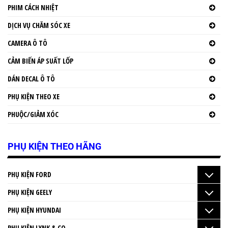
PHIM CÁCH NHIỆT
DỊCH VỤ CHĂM SÓC XE
CAMERA Ô TÔ
CẢM BIẾN ÁP SUẤT LỐP
DÁN DECAL Ô TÔ
PHỤ KIỆN THEO XE
PHUỘC/GIẢM XÓC
PHỤ KIỆN THEO HÃNG
PHỤ KIỆN FORD
PHỤ KIỆN GEELY
PHỤ KIỆN HYUNDAI
PHỤ KIỆN LYNK & CO