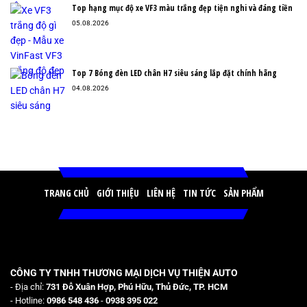
Top hạng mục độ xe VF3 màu trắng đẹp tiện nghi và đáng tiền
05.08.2026
Top 7 Bóng đèn LED chân H7 siêu sáng lắp đặt chính hãng
04.08.2026
TRANG CHỦ
GIỚI THIỆU
LIÊN HỆ
TIN TỨC
SẢN PHẨM
CÔNG TY TNHH THƯƠNG MẠI DỊCH VỤ THIỆN AUTO
- Địa chỉ:
731 Đỗ Xuân Hợp, Phú Hữu, Thủ Đức, TP. HCM
- Hotline:
0986 548 436
-
0938 395 022