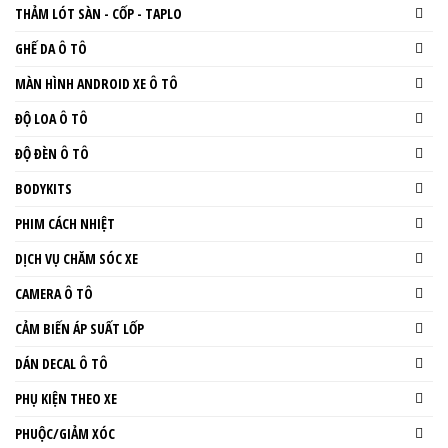
THẢM LÓT SÀN - CỐP - TAPLO
GHẾ DA Ô TÔ
MÀN HÌNH ANDROID XE Ô TÔ
ĐỘ LOA Ô TÔ
ĐỘ ĐÈN Ô TÔ
BODYKITS
PHIM CÁCH NHIỆT
DỊCH VỤ CHĂM SÓC XE
CAMERA Ô TÔ
CẢM BIẾN ÁP SUẤT LỐP
DÁN DECAL Ô TÔ
PHỤ KIỆN THEO XE
PHUỘC/GIẢM XÓC