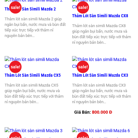
sale!
sale!
Thảm Lót Sàn Simili Mazda 2
Thảm Lót Sàn Simili Mazda CX8
Thảm lót sàn simili Mazda 2 giúp
ngăn bụi bẩn, nước mưa và bùn đất
Thảm lót sàn simili Mazda CX8
tiếp xúc trực tiếp với thảm nỉ
giúp ngăn bụi bẩn, nước mưa và
nguyên bản bên…
bùn đất tiếp xúc trực tiếp với thảm
nỉ nguyên bản bên…
sale!
sale!
Thảm Lót Sàn Simili Mazda CX5
Thảm Lót Sàn Simili Mazda CX3
Thảm lót sàn simili Mazda CX5
Thảm lót sàn simili Mazda CX3
giúp ngăn bụi bẩn, nước mưa và
giúp ngăn bụi bẩn, nước mưa và
bùn đất tiếp xúc trực tiếp với thảm
bùn đất tiếp xúc trực tiếp với thảm
nỉ nguyên bản bên…
nỉ nguyên bản bên…
800.000 Đ
Giá Bán: