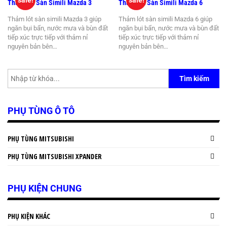
sale!
sale!
Thảm Lót Sàn Simili Mazda 3
Thảm Lót Sàn Simili Mazda 6
Thảm lót sàn simili Mazda 3 giúp
Thảm lót sàn simili Mazda 6 giúp
ngăn bụi bẩn, nước mưa và bùn đất
ngăn bụi bẩn, nước mưa và bùn đất
tiếp xúc trực tiếp với thảm nỉ
tiếp xúc trực tiếp với thảm nỉ
nguyên bản bên…
nguyên bản bên…
Tìm kiếm
PHỤ TÙNG Ô TÔ
PHỤ TÙNG MITSUBISHI
PHỤ TÙNG MITSUBISHI XPANDER
PHỤ KIỆN CHUNG
PHỤ KIỆN KHÁC