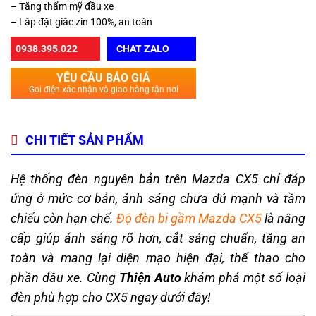
– Tăng thẩm mỹ đầu xe
– Lắp đặt giắc zin 100%, an toàn
0938.395.022
CHAT ZALO
YÊU CẦU BÁO GIÁ
Gọi điện xác nhận và giao hàng tận nơi
CHI TIẾT SẢN PHẨM
Hệ thống đèn nguyên bản trên Mazda CX5 chỉ đáp
ứng ở mức cơ bản, ánh sáng chưa đủ mạnh và tầm
chiếu còn hạn chế.
Độ đèn bi gầm Mazda CX5
là nâng
cấp giúp ánh sáng rõ hơn, cắt sáng chuẩn, tăng an
toàn và mang lại diện mạo hiện đại, thể thao cho
phần đầu xe.
Cùng
Thiện Auto
khám phá một số loại
đèn phù hợp cho CX5 ngay dưới đây!