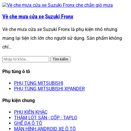
Vè che mưa cửa xe Suzuki Fronx
Vè che mưa cửa xe Suzuki Fronx là phụ kiện nhỏ nhưng
mang lại tiện ích lớn cho người sử dụng. Sản phẩm không
chỉ…
Tìm kiếm
Phụ tùng ô tô
PHỤ TÙNG MITSUBISHI
PHỤ TÙNG MITSUBISHI XPANDER
Phụ kiện chung
PHỤ KIỆN KHÁC
THẢM LÓT SÀN - CỐP - TAPLO
GHẾ DA Ô TÔ
MÀN HÌNH ANDROID XE Ô TÔ