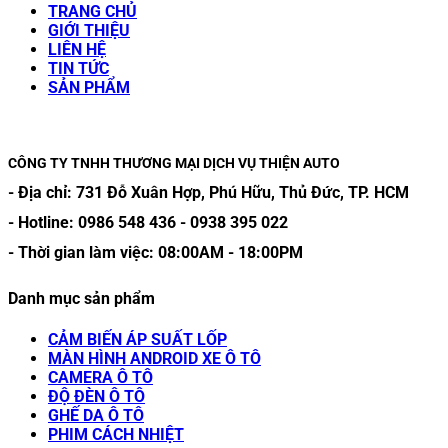
TRANG CHỦ
GIỚI THIỆU
LIÊN HỆ
TIN TỨC
SẢN PHẨM
CÔNG TY TNHH THƯƠNG MẠI DỊCH VỤ THIỆN AUTO
- Địa chỉ:
731 Đỗ Xuân Hợp, Phú Hữu, Thủ Đức, TP. HCM
- Hotline:
0986 548 436
-
0938 395 022
- Thời gian làm việc:
08:00AM
-
18:00PM
Danh mục sản phẩm
CẢM BIẾN ÁP SUẤT LỐP
MÀN HÌNH ANDROID XE Ô TÔ
CAMERA Ô TÔ
ĐỘ ĐÈN Ô TÔ
GHẾ DA Ô TÔ
PHIM CÁCH NHIỆT