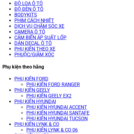
ĐỘ LOA Ô TÔ
ĐỘ ĐÈN Ô TÔ
BODYKITS
PHIM CÁCH NHIỆT
DỊCH VỤ CHĂM SÓC XE
CAMERA Ô TÔ
CẢM BIẾN ÁP SUẤT LỐP
DÁN DECAL Ô TÔ
PHỤ KIỆN THEO XE
PHUỘC/GIẢM XÓC
Phụ kiện theo hãng
PHỤ KIỆN FORD
PHỤ KIỆN FORD RANGER
PHỤ KIỆN GEELY
PHỤ KIỆN GEELY EX2
PHỤ KIỆN HYUNDAI
PHỤ KIỆN HYUNDAI ACCENT
PHỤ KIỆN HYUNDAI SANTAFE
PHỤ KIỆN HYUNDAI TUCSON
PHỤ KIỆN LYNK & CO
PHỤ KIỆN LYNK & CO 06