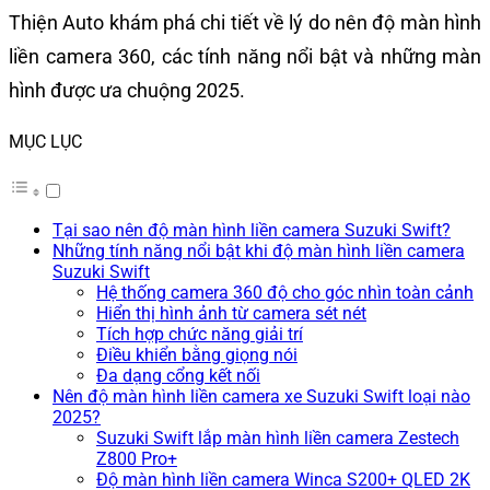
Thiện Auto khám phá chi tiết về lý do nên độ màn hình
liền camera 360, các tính năng nổi bật và những màn
hình được ưa chuộng 2025.
MỤC LỤC
Tại sao nên độ màn hình liền camera Suzuki Swift?
Những tính năng nổi bật khi độ màn hình liền camera
Suzuki Swift
Hệ thống camera 360 độ cho góc nhìn toàn cảnh
Hiển thị hình ảnh từ camera sét nét
Tích hợp chức năng giải trí
Điều khiển bằng giọng nói
Đa dạng cổng kết nối
Nên độ màn hình liền camera xe Suzuki Swift loại nào
2025?
Suzuki Swift lắp màn hình liền camera Zestech
Z800 Pro+
Độ màn hình liền camera Winca S200+ QLED 2K