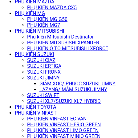
PHỤ KIỆN MAZDA
PHỤ KIỆN MAZDA CX5
PHỤ KIỆN MG
PHỤ KIỆN MG G50
PHỤ KIỆN MG7
PHỤ KIỆN MITSUBISHI
Phụ kiện Mitsubishi Destinator
PHỤ KIỆN MITSUBISHI XPANDER
PHỤ KIỆN Ô TÔ MITSUBISHI XFORCE
PHỤ KIỆN SUZUKI
SUZUKI CIAZ
SUZUKI ERTIGA
SUZUKI FRONX
SUZUKI JIMNY
GIẢM XÓC/ PHUỘC SUZUKI JIMNY
LAZANG/ MÂM SUZUKI JIMNY
SUZUKI SWIFT
SUZUKI XL7/SUZUKI XL7 HYBRID
PHỤ KIỆN TOYOTA
PHỤ KIỆN VINFAST
PHỤ KIỆN VINFAST EC VAN
PHỤ KIỆN VINFAST HERIO GREEN
PHỤ KIỆN VINFAST LIMO GREEN
PHỤ KIỆN VINFAST MINIO GREEN