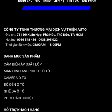
TRANG CHỦ
GIỚI THIỆU
LIÊN HỆ
TIN TỨC
SẢN PHẨM
CÔNG TY TNHH THƯƠNG MẠI DỊCH VỤ THIỆN AUTO
- Địa chỉ:
731 Đỗ Xuân Hợp, Phú Hữu, Thủ Đức, TP. HCM
- Hotline:
0986 548 436
-
0938 395 022
- Thời gian làm việc:
08:00AM
-
18:00PM
DANH MỤC SẢN PHẨM
CẢM BIẾN ÁP SUẤT LỐP
MÀN HÌNH ANDROID XE Ô TÔ
CAMERA Ô TÔ
ĐỘ ĐÈN Ô TÔ
GHẾ DA Ô TÔ
PHIM CÁCH NHIỆT
HỖ TRỢ KHÁCH HÀNG