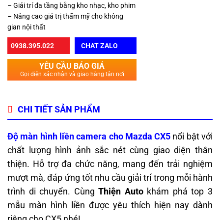
– Giải trí đa tầng bằng kho nhạc, kho phim
– Nâng cao giá trị thẩm mỹ cho không
gian nội thất
0938.395.022
CHAT ZALO
YÊU CẦU BÁO GIÁ
Gọi điện xác nhận và giao hàng tận nơi
CHI TIẾT SẢN PHẨM
Độ màn hình liền camera cho Mazda CX5
nổi bật với
chất lượng hình ảnh sắc nét cùng giao diện thân
thiện. Hỗ trợ đa chức năng, mang đến trải nghiệm
mượt mà, đáp ứng tốt nhu cầu giải trí trong mỗi hành
trình di chuyển. Cùng
Thiện Auto
khám phá top 3
mẫu màn hình liền được yêu thích hiện nay dành
riêng cho CX5 nhé!