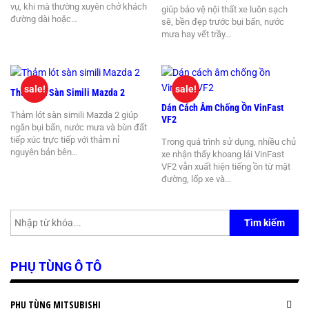
vụ, khi mà thường xuyên chở khách
giúp bảo vệ nội thất xe luôn sạch
đường dài hoặc…
sẽ, bền đẹp trước bụi bẩn, nước
mưa hay vết trầy…
sale!
sale!
Thảm Lót Sàn Simili Mazda 2
Dán Cách Âm Chống Ồn VinFast
Thảm lót sàn simili Mazda 2 giúp
VF2
ngăn bụi bẩn, nước mưa và bùn đất
tiếp xúc trực tiếp với thảm nỉ
Trong quá trình sử dụng, nhiều chủ
nguyên bản bên…
xe nhận thấy khoang lái VinFast
VF2 vẫn xuất hiện tiếng ồn từ mặt
đường, lốp xe và…
Tìm kiếm
PHỤ TÙNG Ô TÔ
PHỤ TÙNG MITSUBISHI