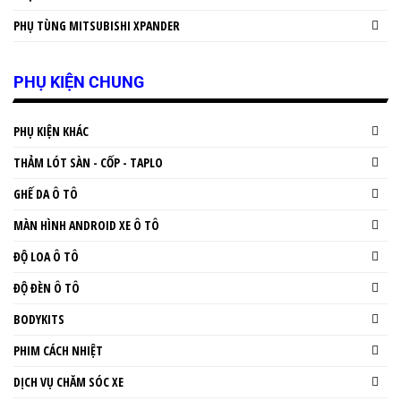
PHỤ TÙNG MITSUBISHI XPANDER
PHỤ KIỆN CHUNG
PHỤ KIỆN KHÁC
THẢM LÓT SÀN - CỐP - TAPLO
GHẾ DA Ô TÔ
MÀN HÌNH ANDROID XE Ô TÔ
ĐỘ LOA Ô TÔ
ĐỘ ĐÈN Ô TÔ
BODYKITS
PHIM CÁCH NHIỆT
DỊCH VỤ CHĂM SÓC XE