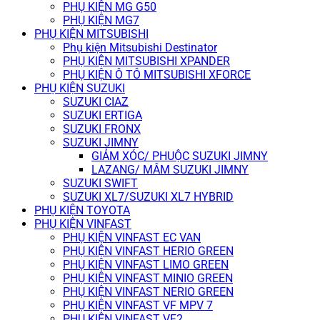
PHỤ KIỆN MG G50
PHỤ KIỆN MG7
PHỤ KIỆN MITSUBISHI
Phụ kiện Mitsubishi Destinator
PHỤ KIỆN MITSUBISHI XPANDER
PHỤ KIỆN Ô TÔ MITSUBISHI XFORCE
PHỤ KIỆN SUZUKI
SUZUKI CIAZ
SUZUKI ERTIGA
SUZUKI FRONX
SUZUKI JIMNY
GIẢM XÓC/ PHUỘC SUZUKI JIMNY
LAZANG/ MÂM SUZUKI JIMNY
SUZUKI SWIFT
SUZUKI XL7/SUZUKI XL7 HYBRID
PHỤ KIỆN TOYOTA
PHỤ KIỆN VINFAST
PHỤ KIỆN VINFAST EC VAN
PHỤ KIỆN VINFAST HERIO GREEN
PHỤ KIỆN VINFAST LIMO GREEN
PHỤ KIỆN VINFAST MINIO GREEN
PHỤ KIỆN VINFAST NERIO GREEN
PHỤ KIỆN VINFAST VF MPV 7
PHỤ KIỆN VINFAST VF2