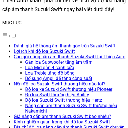
Thiện Auto khám phá chi tiết về dịch vụ độ loa nâng
cấp âm thanh Suzuki Swift ngay bài viết dưới đây!
MỤC LỤC
Đánh giá hệ thống âm thanh gốc trên Suzuki Swift
Lợi ích khi độ loa Suzuki Swift
Các gói nâng cấp âm thanh Suzuki Swift tại Thiện Auto
Gắn loa Subwoofer tăng âm trầm
Loa Mid gắn 4 cánh cửa
Loa Treble tăng độ bổng
Bổ sung Ampli để tăng công suất
Nên độ loa Suzuki Swift thương hiệu nào tốt?
Độ loa xe Suzuki Swift thương hiệu Pioneer
Độ loa Swift thương hiệu Ability
Độ loa Suzuki Swift thương hiệu Hertz
Nâng cấp âm thanh Suzuki Swift thương hiệu
Nakamichi
Giá nâng cấp âm thanh Suzuki Swift bao nhiêu?
Kinh nghiệm quan trọng khi độ loa Suzuki Swift
Địa chỉ độ loa nâng cấp âm thanh Suzuki Swift chuyên