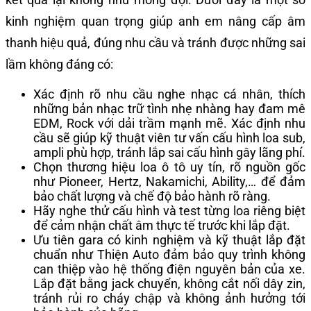
kinh nghiệm quan trọng giúp anh em nâng cấp âm
thanh hiệu quả, đúng nhu cầu và tránh được những sai
lầm không đáng có:
Xác định rõ nhu cầu nghe nhạc cá nhân, thích
những bản nhạc trữ tình nhẹ nhàng hay đam mê
EDM, Rock với dải trầm mạnh mẽ. Xác định nhu
cầu sẽ giúp kỹ thuật viên tư vấn cấu hình loa sub,
ampli phù hợp, tránh lắp sai cấu hình gây lãng phí.
Chọn thương hiệu loa ô tô uy tín, rõ nguồn gốc
như Pioneer, Hertz, Nakamichi, Ability,… để đảm
bảo chất lượng và chế độ bảo hành rõ ràng.
Hãy nghe thử cấu hình và test từng loa riêng biệt
để cảm nhận chất âm thực tế trước khi lắp đặt.
Ưu tiên gara có kinh nghiệm và kỹ thuật lắp đặt
chuẩn như Thiện Auto đảm bảo quy trình không
can thiệp vào hệ thống điện nguyên bản của xe.
Lắp đặt bằng jack chuyển, không cắt nối dây zin,
tránh rủi ro cháy chập và không ảnh hưởng tới