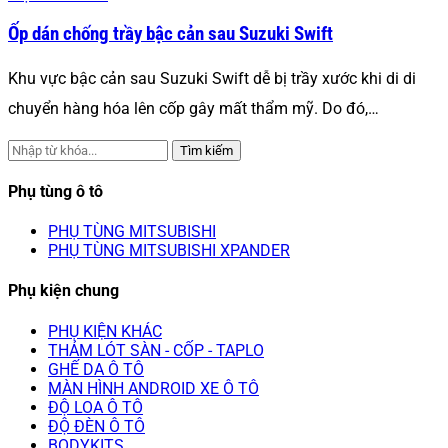
Ốp dán chống trầy bậc cản sau Suzuki Swift
Khu vực bậc cản sau Suzuki Swift dễ bị trầy xước khi di di
chuyển hàng hóa lên cốp gây mất thẩm mỹ. Do đó,…
Tìm kiếm
Phụ tùng ô tô
PHỤ TÙNG MITSUBISHI
PHỤ TÙNG MITSUBISHI XPANDER
Phụ kiện chung
PHỤ KIỆN KHÁC
THẢM LÓT SÀN - CỐP - TAPLO
GHẾ DA Ô TÔ
MÀN HÌNH ANDROID XE Ô TÔ
ĐỘ LOA Ô TÔ
ĐỘ ĐÈN Ô TÔ
BODYKITS