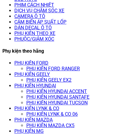
PHIM CÁCH NHIỆT
DỊCH VỤ CHĂM SÓC XE
CAMERA Ô TÔ
CẢM BIẾN ÁP SUẤT LỐP
DÁN DECAL Ô TÔ
PHỤ KIỆN THEO XE
PHUỘC/GIẢM XÓC
Phụ kiện theo hãng
PHỤ KIỆN FORD
PHỤ KIỆN FORD RANGER
PHỤ KIỆN GEELY
PHỤ KIỆN GEELY EX2
PHỤ KIỆN HYUNDAI
PHỤ KIỆN HYUNDAI ACCENT
PHỤ KIỆN HYUNDAI SANTAFE
PHỤ KIỆN HYUNDAI TUCSON
PHỤ KIỆN LYNK & CO
PHỤ KIỆN LYNK & CO 06
PHỤ KIỆN MAZDA
PHỤ KIỆN MAZDA CX5
PHỤ KIỆN MG