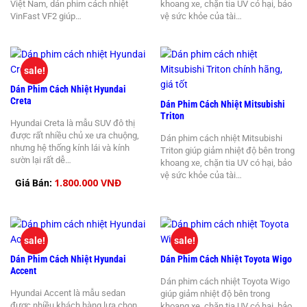
Việt Nam, dán phim cách nhiệt
khoang xe, chặn tia UV có hại, bảo
VinFast VF2 giúp…
vệ sức khỏe của tài…
sale!
Dán Phim Cách Nhiệt Hyundai
Creta
Dán Phim Cách Nhiệt Mitsubishi
Triton
Hyundai Creta là mẫu SUV đô thị
được rất nhiều chủ xe ưa chuộng,
Dán phim cách nhiệt Mitsubishi
nhưng hệ thống kính lái và kính
Triton giúp giảm nhiệt độ bên trong
sườn lại rất dễ…
khoang xe, chặn tia UV có hại, bảo
vệ sức khỏe của tài…
1.800.000 VNĐ
Giá Bán:
sale!
sale!
Dán Phim Cách Nhiệt Hyundai
Dán Phim Cách Nhiệt Toyota Wigo
Accent
Dán phim cách nhiệt Toyota Wigo
Hyundai Accent là mẫu sedan
giúp giảm nhiệt độ bên trong
được nhiều khách hàng lựa chọn
khoang xe, chặn tia UV có hại, bảo