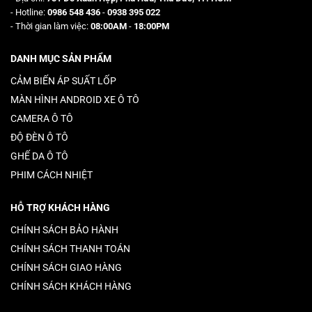
- Hotline:
0986 548 436
-
0938 395 022
- Thời gian làm việc:
08:00AM
-
18:00PM
DANH MỤC SẢN PHẨM
CẢM BIẾN ÁP SUẤT LỐP
MÀN HÌNH ANDROID XE Ô TÔ
CAMERA Ô TÔ
ĐỘ ĐÈN Ô TÔ
GHẾ DA Ô TÔ
PHIM CÁCH NHIỆT
HỖ TRỢ KHÁCH HÀNG
CHÍNH SÁCH BẢO HÀNH
CHÍNH SÁCH THANH TOÁN
CHÍNH SÁCH GIAO HÀNG
CHÍNH SÁCH KHÁCH HÀNG