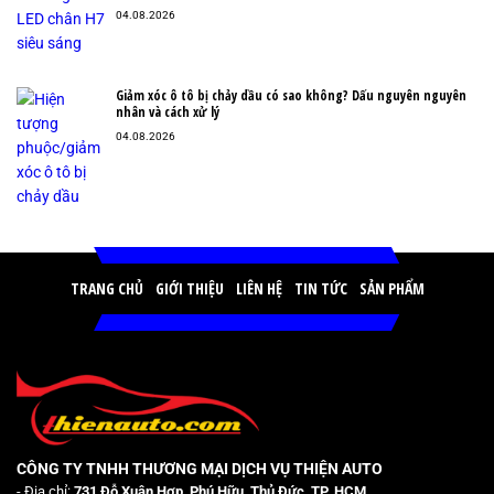
04.08.2026
Giảm xóc ô tô bị chảy dầu có sao không? Dấu nguyên nguyên
nhân và cách xử lý
04.08.2026
TRANG CHỦ
GIỚI THIỆU
LIÊN HỆ
TIN TỨC
SẢN PHẨM
CÔNG TY TNHH THƯƠNG MẠI DỊCH VỤ THIỆN AUTO
- Địa chỉ:
731 Đỗ Xuân Hợp, Phú Hữu, Thủ Đức, TP. HCM