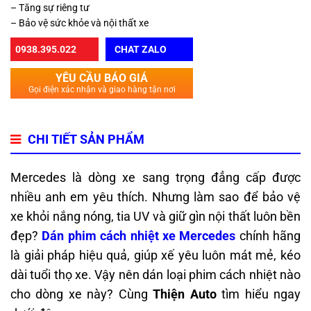
– Tăng sự riêng tư
– Bảo vệ sức khỏe và nội thất xe
0938.395.022
CHAT ZALO
YÊU CẦU BÁO GIÁ
Gọi điện xác nhận và giao hàng tận nơi
CHI TIẾT SẢN PHẨM
Mercedes là dòng xe sang trọng đẳng cấp được
nhiều anh em yêu thích. Nhưng làm sao để bảo vệ
xe khỏi nắng nóng, tia UV và giữ gìn nội thất luôn bền
đẹp?
Dán phim cách nhiệt xe Mercedes
chính hãng
là giải pháp hiệu quả, giúp xế yêu luôn mát mẻ, kéo
dài tuổi thọ xe. Vậy nên dán loại phim cách nhiệt nào
cho dòng xe này? Cùng
Thiện Auto
tìm hiểu ngay