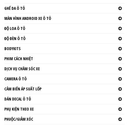
GHẾ DA Ô TÔ
MÀN HÌNH ANDROID XE Ô TÔ
ĐỘ LOA Ô TÔ
ĐỘ ĐÈN Ô TÔ
BODYKITS
PHIM CÁCH NHIỆT
DỊCH VỤ CHĂM SÓC XE
CAMERA Ô TÔ
CẢM BIẾN ÁP SUẤT LỐP
DÁN DECAL Ô TÔ
PHỤ KIỆN THEO XE
PHUỘC/GIẢM XÓC