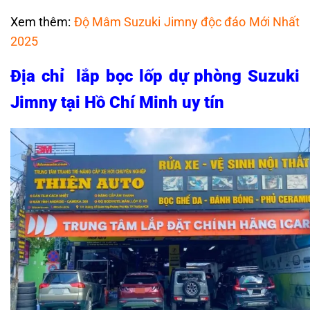
Xem thêm:
Độ Mâm Suzuki Jimny độc đáo Mới Nhất
2025
Địa chỉ lắp bọc lốp dự phòng Suzuki
Jimny tại Hồ Chí Minh uy tín