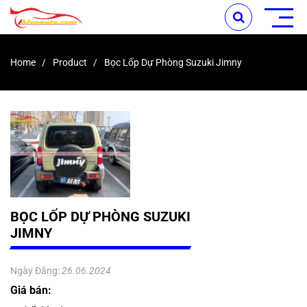
Home
Product
Bọc Lốp Dự Phòng Suzuki Jimny
BỌC LỐP DỰ PHÒNG SUZUKI
JIMNY
Ngày Đăng:
26.06.2024
Giá bán: