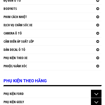
ĐỘ ĐÈN Ô TÔ
BODYKITS
PHIM CÁCH NHIỆT
DỊCH VỤ CHĂM SÓC XE
CAMERA Ô TÔ
CẢM BIẾN ÁP SUẤT LỐP
DÁN DECAL Ô TÔ
PHỤ KIỆN THEO XE
PHUỘC/GIẢM XÓC
PHỤ KIỆN THEO HÃNG
PHỤ KIỆN FORD
PHỤ KIỆN GEELY