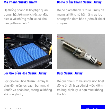
Má Phanh Suzuki Jimny
Độ Pô Giảm Thanh Suzuki Jimny
Hệ thống phanh là bộ phận quan
Độ pô giảm thanh Suzuki Jimny để
trọng nhất trên mọi chiếc xe, đặc
mang lại tiếng nổ trầm ấm, uy lực
biệt là với những mẫu xe có khả
nhưng vẫn đảm bảo sự êm ái khi di
năng off-road như…
chuyển…
Lọc Gió Điều Hòa Suzuki Jimny
Bugi Suzuki Jimny
Lọc gió điều hòa Suzuki Jimny là
Để giữ cho Suzuki Jimny luôn hoạt
phụ kiện giúp lọc sạch bụi mịn, vi
động ổn định và bền bỉ, việc kiểm
khuẩn và phấn hoa, mang lại không
tra bugi định kỳ là hạn mục không
khi trong lành,…
thể bỏ…