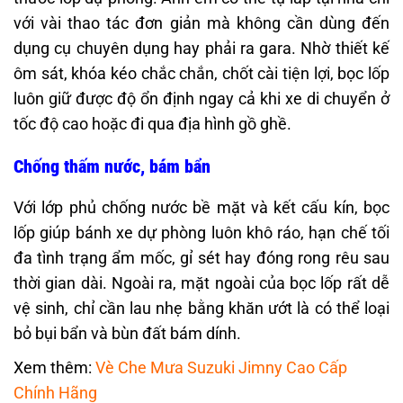
với vài thao tác đơn giản mà không cần dùng đến
dụng cụ chuyên dụng hay phải ra gara. Nhờ thiết kế
ôm sát, khóa kéo chắc chắn, chốt cài tiện lợi, bọc lốp
luôn giữ được độ ổn định ngay cả khi xe di chuyển ở
tốc độ cao hoặc đi qua địa hình gồ ghề.
Chống thấm nước, bám bẩn
Với lớp phủ chống nước bề mặt và kết cấu kín, bọc
lốp giúp bánh xe dự phòng luôn khô ráo, hạn chế tối
đa tình trạng ẩm mốc, gỉ sét hay đóng rong rêu sau
thời gian dài. Ngoài ra, mặt ngoài của bọc lốp rất dễ
vệ sinh, chỉ cần lau nhẹ bằng khăn ướt là có thể loại
bỏ bụi bẩn và bùn đất bám dính.
Xem thêm:
Vè Che Mưa Suzuki Jimny Cao Cấp
Chính Hãng