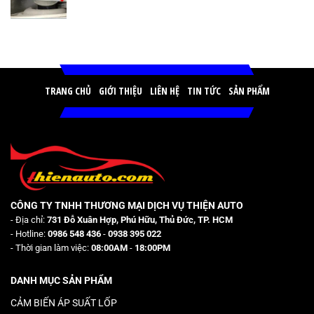
TRANG CHỦ
GIỚI THIỆU
LIÊN HỆ
TIN TỨC
SẢN PHẨM
CÔNG TY TNHH THƯƠNG MẠI DỊCH VỤ THIỆN AUTO
- Địa chỉ:
731 Đỗ Xuân Hợp, Phú Hữu, Thủ Đức, TP. HCM
- Hotline:
0986 548 436
-
0938 395 022
- Thời gian làm việc:
08:00AM
-
18:00PM
DANH MỤC SẢN PHẨM
CẢM BIẾN ÁP SUẤT LỐP