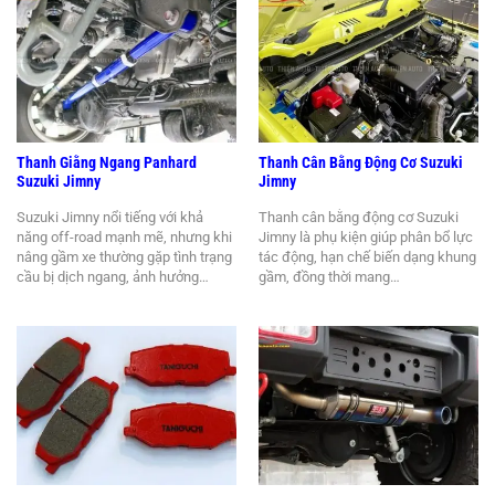
Thanh Giằng Ngang Panhard
Thanh Cân Bằng Động Cơ Suzuki
Suzuki Jimny
Jimny
Suzuki Jimny nổi tiếng với khả
Thanh cân bằng động cơ Suzuki
năng off-road mạnh mẽ, nhưng khi
Jimny là phụ kiện giúp phân bổ lực
nâng gầm xe thường gặp tình trạng
tác động, hạn chế biến dạng khung
cầu bị dịch ngang, ảnh hưởng…
gầm, đồng thời mang…