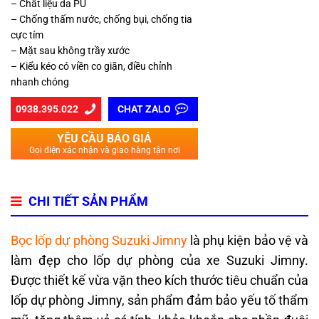
– Chất liệu da PU
– Chống thấm nước, chống bụi, chống tia
cực tím
– Mặt sau không trầy xước
– Kiểu kéo có viền co giãn, điều chỉnh
nhanh chóng
0938.395.022
CHAT ZALO
YÊU CẦU BÁO GIÁ
Gọi điện xác nhận và giao hàng tận nơi
CHI TIẾT SẢN PHẨM
Bọc lốp dự phòng Suzuki Jimny
là phụ kiện bảo vệ và
làm đẹp cho lốp dự phòng của xe Suzuki Jimny.
Được thiết kế vừa vặn theo kích thước tiêu chuẩn của
lốp dự phòng Jimny, sản phẩm đảm bảo yếu tố thẩm