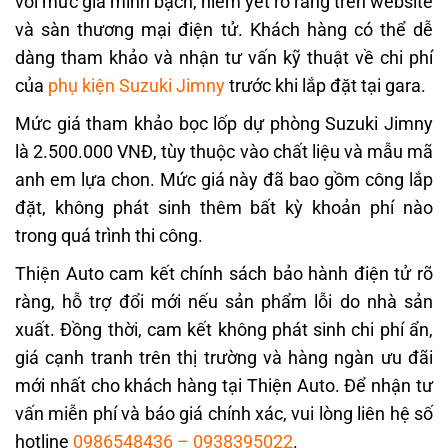
với mức giá minh bạch, niêm yết rõ ràng trên website
và sàn thương mại điện tử. Khách hàng có thể dễ
dàng tham khảo và nhận tư vấn kỹ thuật về chi phí
của
phụ kiện Suzuki Jimny
trước khi lắp đặt tại gara.
Mức giá tham khảo bọc lốp dự phòng Suzuki Jimny
là 2.500.000 VNĐ, tùy thuộc vào chất liệu và mẫu mã
anh em lựa chon. Mức giá này đã bao gồm công lắp
đặt, không phát sinh thêm bất kỳ khoản phí nào
trong quá trình thi công.
Thiện Auto cam kết chính sách bảo hành điện tử rõ
ràng, hỗ trợ đổi mới nếu sản phẩm lỗi do nhà sản
xuất. Đồng thời, cam kết không phát sinh chi phí ẩn,
giá cạnh tranh trên thị trường và hàng ngàn ưu đãi
mới nhất cho khách hàng tại Thiện Auto. Để nhận tư
vấn miễn phí và báo giá chính xác, vui lòng liên hệ số
hotline
0986548436
–
0938395022
.