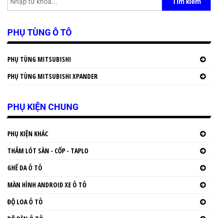
Tìm kiếm
PHỤ TÙNG Ô TÔ
PHỤ TÙNG MITSUBISHI
PHỤ TÙNG MITSUBISHI XPANDER
PHỤ KIỆN CHUNG
PHỤ KIỆN KHÁC
THẢM LÓT SÀN - CỐP - TAPLO
GHẾ DA Ô TÔ
MÀN HÌNH ANDROID XE Ô TÔ
ĐỘ LOA Ô TÔ