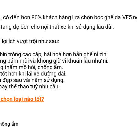
M, có đến hơn 80% khách hàng lựa chọn bọc ghế da VF5 ng
ăng độ bền cho nội thất xe khi sử dụng lâu dài.
ợi ích vượt trội như sau:
in trông cao cấp, hài hoà hơn hẳn ghế nỉ zin.
ng bám mùi và không giữ vi khuẩn lâu như nỉ.
ng thấm mồ hôi, chống ẩm.
tốt hơn khi lái xe đường dài.
ẫn đẹp sau vài năm sử dụng.
may thể thao tuỳ nhu cầu.
chọn loại nào tốt?
chống ẩm