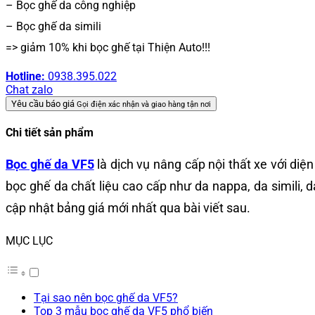
– Bọc ghế da công nghiệp
– Bọc ghế da simili
=> giảm 10% khi bọc ghế tại Thiện Auto!!!
Hotline:
0938.395.022
Chat zalo
Yêu cầu báo giá
Gọi điện xác nhận và giao hàng tận nơi
Chi tiết sản phẩm
Bọc ghế da VF5
là dịch vụ nâng cấp nội thất xe với di
bọc ghế da chất liệu cao cấp như da nappa, da simili, 
cập nhật bảng giá mới nhất qua bài viết sau.
MỤC LỤC
Tại sao nên bọc ghế da VF5?
Top 3 mẫu bọc ghế da VF5 phổ biến