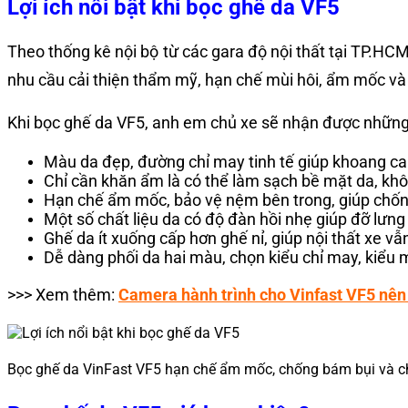
Lợi ích nổi bật khi bọc ghế da VF5
Theo thống kê nội bộ từ các gara độ nội thất tại TP.HC
nhu cầu cải thiện thẩm mỹ, hạn chế mùi hôi, ẩm mốc và t
Khi bọc ghế da VF5, anh em chủ xe sẽ nhận được những l
Màu da đẹp, đường chỉ may tinh tế giúp khoang cab
Chỉ cần khăn ẩm là có thể làm sạch bề mặt da, khô
Hạn chế ẩm mốc, bảo vệ nệm bên trong, giúp chố
Một số chất liệu da có độ đàn hồi nhẹ giúp đỡ lưng 
Ghế da ít xuống cấp hơn ghế nỉ, giúp nội thất xe v
Dễ dàng phối da hai màu, chọn kiểu chỉ may, kiểu 
>>> Xem thêm:
Camera hành trình cho Vinfast VF5 nên 
Bọc ghế da VinFast VF5 hạn chế ẩm mốc, chống bám bụi và 