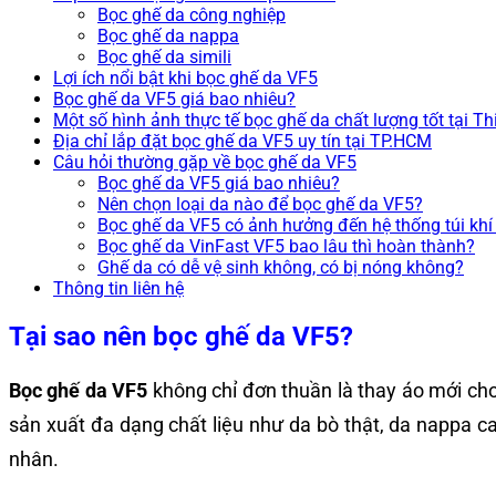
Bọc ghế da công nghiệp
Bọc ghế da nappa
Bọc ghế da simili
Lợi ích nổi bật khi bọc ghế da VF5
Bọc ghế da VF5 giá bao nhiêu?
Một số hình ảnh thực tế bọc ghế da chất lượng tốt tại Th
Địa chỉ lắp đặt bọc ghế da VF5 uy tín tại TP.HCM
Câu hỏi thường gặp về bọc ghế da VF5
Bọc ghế da VF5 giá bao nhiêu?
Nên chọn loại da nào để bọc ghế da VF5?
Bọc ghế da VF5 có ảnh hưởng đến hệ thống túi kh
Bọc ghế da VinFast VF5 bao lâu thì hoàn thành?
Ghế da có dễ vệ sinh không, có bị nóng không?
Thông tin liên hệ
Tại sao nên bọc ghế da VF5?
Bọc ghế da VF5
không chỉ đơn thuần là thay áo mới ch
sản xuất đa dạng chất liệu như da bò thật, da nappa ca
nhân.