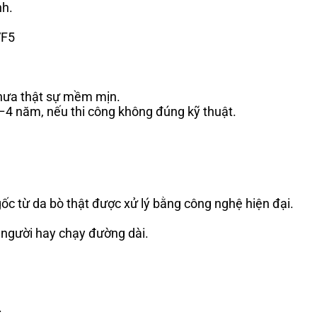
nh.
VF5
hưa thật sự mềm mịn.
3–4 năm, nếu thi công không đúng kỹ thuật.
ốc từ da bò thật được xử lý bằng công nghệ hiện đại.
o người hay chạy đường dài.
.