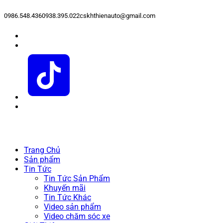
0986.548.436
0938.395.022
cskhthienauto@gmail.com
Trang Chủ
Sản phẩm
Tin Tức
Tin Tức Sản Phẩm
Khuyến mãi
Tin Tức Khác
Video sản phẩm
Video chăm sóc xe