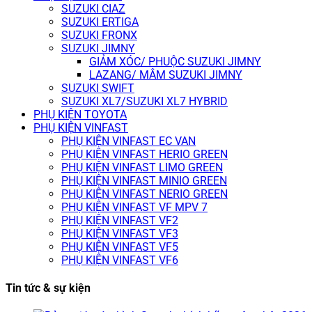
SUZUKI CIAZ
SUZUKI ERTIGA
SUZUKI FRONX
SUZUKI JIMNY
GIẢM XÓC/ PHUỘC SUZUKI JIMNY
LAZANG/ MÂM SUZUKI JIMNY
SUZUKI SWIFT
SUZUKI XL7/SUZUKI XL7 HYBRID
PHỤ KIỆN TOYOTA
PHỤ KIỆN VINFAST
PHỤ KIỆN VINFAST EC VAN
PHỤ KIỆN VINFAST HERIO GREEN
PHỤ KIỆN VINFAST LIMO GREEN
PHỤ KIỆN VINFAST MINIO GREEN
PHỤ KIỆN VINFAST NERIO GREEN
PHỤ KIỆN VINFAST VF MPV 7
PHỤ KIỆN VINFAST VF2
PHỤ KIỆN VINFAST VF3
PHỤ KIỆN VINFAST VF5
PHỤ KIỆN VINFAST VF6
Tin tức & sự kiện