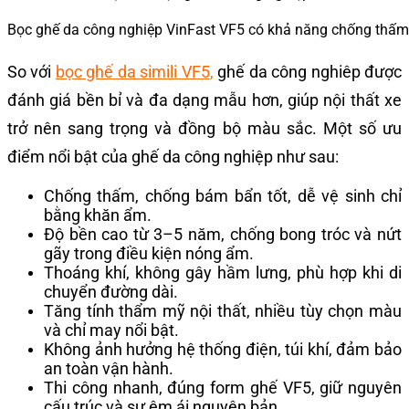
Bọc ghế da công nghiệp VinFast VF5 có khả năng chống thấm
So với
bọc ghế da simili VF5
,
ghế da công nghiêp được
đánh giá bền bỉ và đa dạng mẫu hơn, giúp nội thất xe
trở nên sang trọng và đồng bộ màu sắc. Một số ưu
điểm nổi bật của ghế da công nghiệp như sau:
Chống thấm, chống bám bẩn tốt, dễ vệ sinh chỉ
bằng khăn ẩm.
Độ bền cao từ 3–5 năm, chống bong tróc và nứt
gãy trong điều kiện nóng ẩm.
Thoáng khí, không gây hầm lưng, phù hợp khi di
chuyển đường dài.
Tăng tính thẩm mỹ nội thất, nhiều tùy chọn màu
và chỉ may nổi bật.
Không ảnh hưởng hệ thống điện, túi khí, đảm bảo
an toàn vận hành.
Thi công nhanh, đúng form ghế VF5, giữ nguyên
cấu trúc và sự êm ái nguyên bản.