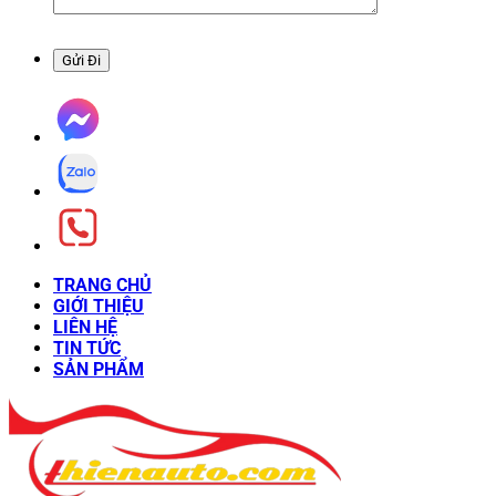
TRANG CHỦ
GIỚI THIỆU
LIÊN HỆ
TIN TỨC
SẢN PHẨM