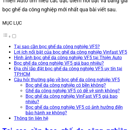
Thiện Auto tìm hiểu các đặc điểm nổi bật và bảng giá
bọc ghế da công nghiệp mới nhất qua bài viết sau.
MỤC LỤC
Tại sao cần bọc ghế da công nghiệp VF5?
Lợi ích nổi bật của bọc ghế da công nghiệp Vinfast VF5
Hình ảnh bọc ghế da công nghiệp VF5 tại Thiện Auto
Bọc ghế da công nghiệp VF5 giá bao nhiêu?
Địa chỉ lắp đặt bọc ghế da công nghiệp VF5 uy tín tại
TP.HCM
Câu hỏi thường gặp về bọc ghế da công nghiệp VF5
Bọc ghế da công nghiệp có bền không?
Ghế da công nghiệp VF5 có dễ vệ sinh không?
Bọc ghế da công nghiệp VinFast VF5 giá bao
nhiêu?
Bọc ghế da công nghiệp VF5 có ảnh hưởng đến
bảo hành xe không?
Thông tin liên hệ