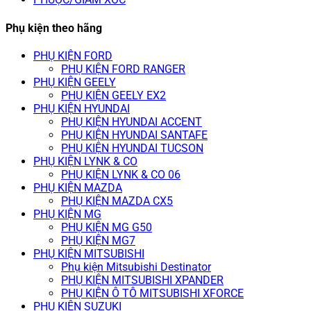
Phụ kiện theo hãng
PHỤ KIỆN FORD
PHỤ KIỆN FORD RANGER
PHỤ KIỆN GEELY
PHỤ KIỆN GEELY EX2
PHỤ KIỆN HYUNDAI
PHỤ KIỆN HYUNDAI ACCENT
PHỤ KIỆN HYUNDAI SANTAFE
PHỤ KIỆN HYUNDAI TUCSON
PHỤ KIỆN LYNK & CO
PHỤ KIỆN LYNK & CO 06
PHỤ KIỆN MAZDA
PHỤ KIỆN MAZDA CX5
PHỤ KIỆN MG
PHỤ KIỆN MG G50
PHỤ KIỆN MG7
PHỤ KIỆN MITSUBISHI
Phụ kiện Mitsubishi Destinator
PHỤ KIỆN MITSUBISHI XPANDER
PHỤ KIỆN Ô TÔ MITSUBISHI XFORCE
PHỤ KIỆN SUZUKI