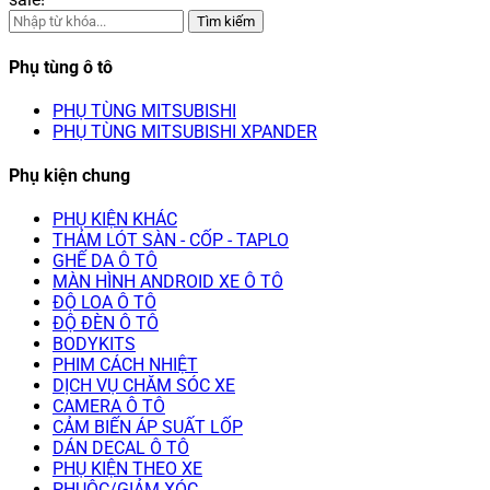
Tìm kiếm
Phụ tùng ô tô
PHỤ TÙNG MITSUBISHI
PHỤ TÙNG MITSUBISHI XPANDER
Phụ kiện chung
PHỤ KIỆN KHÁC
THẢM LÓT SÀN - CỐP - TAPLO
GHẾ DA Ô TÔ
MÀN HÌNH ANDROID XE Ô TÔ
ĐỘ LOA Ô TÔ
ĐỘ ĐÈN Ô TÔ
BODYKITS
PHIM CÁCH NHIỆT
DỊCH VỤ CHĂM SÓC XE
CAMERA Ô TÔ
CẢM BIẾN ÁP SUẤT LỐP
DÁN DECAL Ô TÔ
PHỤ KIỆN THEO XE
PHUỘC/GIẢM XÓC