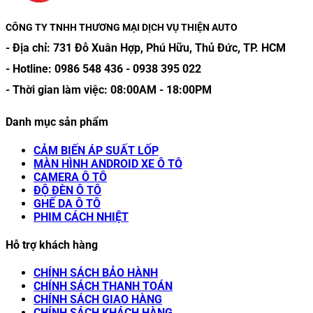
CÔNG TY TNHH THƯƠNG MẠI DỊCH VỤ THIỆN AUTO
- Địa chỉ:
731 Đỗ Xuân Hợp, Phú Hữu, Thủ Đức, TP. HCM
- Hotline:
0986 548 436
-
0938 395 022
- Thời gian làm việc:
08:00AM
-
18:00PM
Danh mục sản phẩm
CẢM BIẾN ÁP SUẤT LỐP
MÀN HÌNH ANDROID XE Ô TÔ
CAMERA Ô TÔ
ĐỘ ĐÈN Ô TÔ
GHẾ DA Ô TÔ
PHIM CÁCH NHIỆT
Hỗ trợ khách hàng
CHÍNH SÁCH BẢO HÀNH
CHÍNH SÁCH THANH TOÁN
CHÍNH SÁCH GIAO HÀNG
CHÍNH SÁCH KHÁCH HÀNG