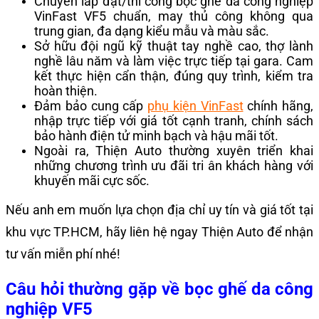
Chuyên lắp đặt/thi công bọc ghế da công nghiệp
VinFast VF5 chuẩn, may thủ công không qua
trung gian, đa dạng kiểu mẫu và màu sắc.
Sở hữu đội ngũ kỹ thuật tay nghề cao, thợ lành
nghề lâu năm và làm việc trực tiếp tại gara. Cam
kết thực hiện cẩn thận, đúng quy trình, kiểm tra
hoàn thiện.
Đảm bảo cung cấp
phụ kiện VinFast
chính hãng,
nhập trực tiếp với giá tốt cạnh tranh, chính sách
bảo hành điện tử minh bạch và hậu mãi tốt.
Ngoài ra, Thiện Auto thường xuyên triển khai
những chương trình ưu đãi tri ân khách hàng với
khuyến mãi cực sốc.
Nếu anh em muốn lựa chọn địa chỉ uy tín và giá tốt tại
khu vực TP.HCM, hãy liên hệ ngay Thiện Auto để nhận
tư vấn miễn phí nhé!
Câu hỏi thường gặp về bọc ghế da công
nghiệp VF5