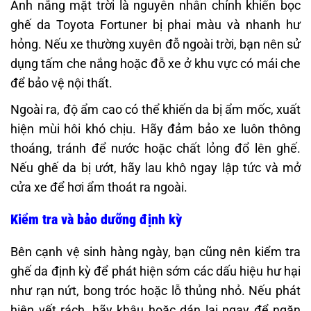
Ánh nắng mặt trời là nguyên nhân chính khiến bọc
ghế da Toyota Fortuner bị phai màu và nhanh hư
hỏng. Nếu xe thường xuyên đỗ ngoài trời, bạn nên sử
dụng tấm che nắng hoặc đỗ xe ở khu vực có mái che
để bảo vệ nội thất.
Ngoài ra, độ ẩm cao có thể khiến da bị ẩm mốc, xuất
hiện mùi hôi khó chịu. Hãy đảm bảo xe luôn thông
thoáng, tránh để nước hoặc chất lỏng đổ lên ghế.
Nếu ghế da bị ướt, hãy lau khô ngay lập tức và mở
cửa xe để hơi ẩm thoát ra ngoài.
Kiểm tra và bảo dưỡng định kỳ
Bên cạnh vệ sinh hàng ngày, bạn cũng nên kiểm tra
ghế da định kỳ để phát hiện sớm các dấu hiệu hư hại
như rạn nứt, bong tróc hoặc lỗ thủng nhỏ. Nếu phát
hiện vết rách, hãy khâu hoặc dán lại ngay để ngăn