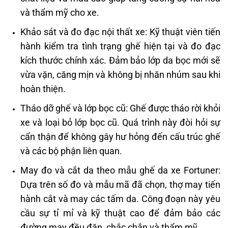
và thẩm mỹ cho xe. ​
Khảo sát và đo đạc nội thất xe: Kỹ thuật viên tiến
hành kiểm tra tình trạng ghế hiện tại và đo đạc
kích thước chính xác. Đảm bảo lớp da bọc mới sẽ
vừa vặn, căng mịn và không bị nhăn nhúm sau khi
hoàn thiện. ​
Tháo dỡ ghế và lớp bọc cũ: Ghế được tháo rời khỏi
xe và loại bỏ lớp bọc cũ. Quá trình này đòi hỏi sự
cẩn thận để không gây hư hỏng đến cấu trúc ghế
và các bộ phận liên quan. ​
May đo và cắt da theo mẫu ghế da xe Fortuner:
Dựa trên số đo và mẫu mã đã chọn, thợ may tiến
hành cắt và may các tấm da. Công đoạn này yêu
cầu sự tỉ mỉ và kỹ thuật cao để đảm bảo các
đường may đều đặn, chắc chắn và thẩm mỹ.