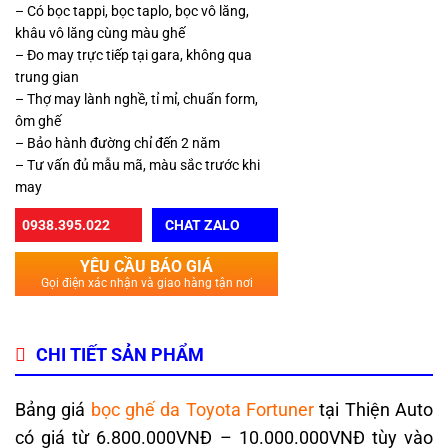
– Có bọc tappi, bọc taplo, bọc vô lăng,
khâu vô lăng cùng màu ghế
– Đo may trực tiếp tại gara, không qua
trung gian
– Thợ may lành nghề, tỉ mỉ, chuẩn form,
ôm ghế
– Bảo hành đường chỉ đến 2 năm
– Tư vấn đủ mẫu mã, màu sắc trước khi
may
0938.395.022
CHAT ZALO
YÊU CẦU BÁO GIÁ
Gọi điện xác nhận và giao hàng tận nơi
CHI TIẾT SẢN PHẨM
Bảng giá
bọc ghế da Toyota Fortuner
tại Thiện Auto
có giá từ 6.800.000VNĐ – 10.000.000VNĐ tùy vào