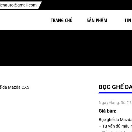
hienauto@gmail.com
TRANG CHỦ
SẢN PHẨM
TIN
BỌC GHẾ D
Ngày Đăng:
30.11
Giá bán:
Bọc ghế da Mazd
– Tư vấn đủ mẫu 