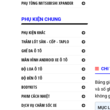
PHỤ TÙNG MITSUBISHI XPANDER
PHỤ KIỆN CHUNG
PHỤ KIỆN KHÁC
THẢM LÓT SÀN - CỐP - TAPLO
GHẾ DA Ô TÔ
MÀN HÌNH ANDROID XE Ô TÔ
CHI
ĐỘ LOA Ô TÔ
ĐỘ ĐÈN Ô TÔ
Bảng g
BODYKITS
và số g
không g
PHIM CÁCH NHIỆT
DỊCH VỤ CHĂM SÓC XE
MỤC 