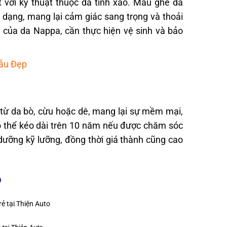
t với kỹ thuật thuộc da tinh xảo. Mẫu ghế da
dạng, mang lại cảm giác sang trọng và thoải
p của da Nappa, cần thực hiện vệ sinh và bảo
ẫu Đẹp
từ da bò, cừu hoặc dê, mang lại sự mềm mại,
có thể kéo dài trên 10 năm nếu được chăm sóc
 dưỡng kỹ lưỡng, đồng thời giá thành cũng cao
o