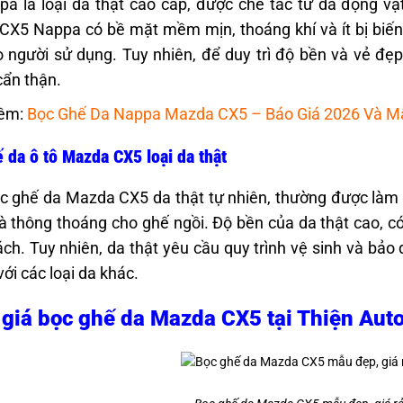
a là loại da thật cao cấp, được chế tác từ da động vậ
X5 Nappa có bề mặt mềm mịn, thoáng khí và ít bị biến 
 người sử dụng. Tuy nhiên, để duy trì độ bền và vẻ đẹ
ẩn thận.
êm:
Bọc Ghế Da Nappa Mazda CX5 – Báo Giá 2026 Và M
 da ô tô Mazda CX5 loại da thật
 ghế da Mazda CX5 da thật tự nhiên, thường được làm 
à thông thoáng cho ghế ngồi. Độ bền của da thật cao, 
ch. Tuy nhiên, da thật yêu cầu quy trình vệ sinh và bảo
với các loại da khác.
giá bọc ghế da Mazda CX5 tại Thiện Aut