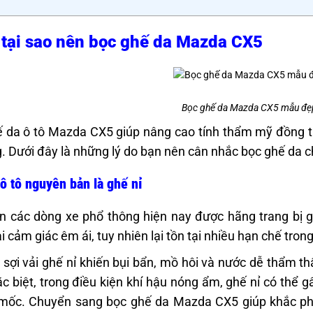
 tại sao nên bọc ghế da Mazda CX5
Bọc ghế da Mazda CX5 mẫu đẹ
 da ô tô Mazda CX5 giúp nâng cao tính thẩm mỹ đồng thời
. Dưới đây là những lý do bạn nên cân nhắc bọc ghế da c
ô tô nguyên bản là ghế nỉ
n các dòng xe phổ thông hiện nay được hãng trang bị gh
i cảm giác êm ái, tuy nhiên lại tồn tại nhiều hạn chế tron
 sợi vải ghế nỉ khiến bụi bẩn, mồ hôi và nước dễ thẩm t
ặc biệt, trong điều kiện khí hậu nóng ẩm, ghế nỉ có thể 
mốc. Chuyển sang bọc ghế da Mazda CX5 giúp khắc ph