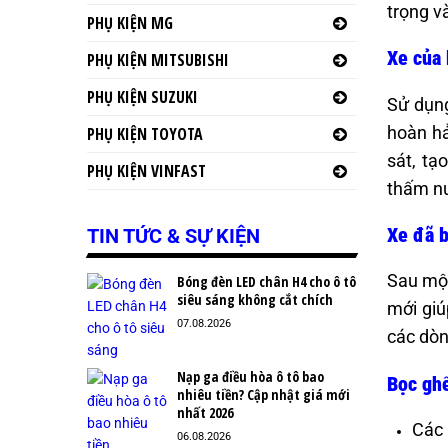
trọng v
PHỤ KIỆN MG
Xe của
PHỤ KIỆN MITSUBISHI
PHỤ KIỆN SUZUKI
Sử dụng
hoàn hả
PHỤ KIỆN TOYOTA
sát, tạ
PHỤ KIỆN VINFAST
thấm nư
Xe đã b
TIN TỨC & SỰ KIỆN
Sau một
Bóng đèn LED chân H4 cho ô tô
siêu sáng không cắt chích
mới giú
07.08.2026
các dòn
Nạp ga điều hòa ô tô bao
Bọc ghế
nhiêu tiền? Cập nhật giá mới
nhất 2026
Các 
06.08.2026