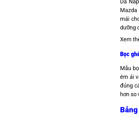
Da Napp
Mazda C
mái cho
dưỡng c
Xem th
Bọc ghế
Mẫu bọc
êm ái v
đúng cá
hơn so 
Bảng 