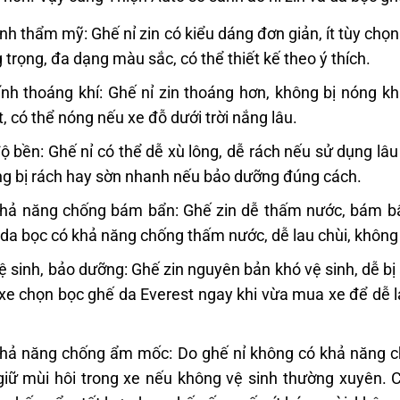
ính thẩm mỹ: Ghế nỉ zin có kiểu dáng đơn giản, ít tùy chọ
 trọng, đa dạng màu sắc, có thể thiết kế theo ý thích.
ính thoáng khí: Ghế nỉ zin thoáng hơn, không bị nóng kh
t, có thể nóng nếu xe đỗ dưới trời nắng lâu.
ộ bền: Ghế nỉ có thể dễ xù lông, dễ rách nếu sử dụng l
g bị rách hay sờn nhanh nếu bảo dưỡng đúng cách.
hả năng chống bám bẩn: Ghế zin dễ thấm nước, bám bẩn
da bọc có khả năng chống thấm nước, dễ lau chùi, không
ệ sinh, bảo dưỡng: Ghế zin nguyên bản khó vệ sinh, dễ 
xe chọn bọc ghế da Everest ngay khi vừa mua xe để dễ l
hả năng chống ẩm mốc: Do ghế nỉ không có khả năng 
giữ mùi hôi trong xe nếu không vệ sinh thường xuyên.