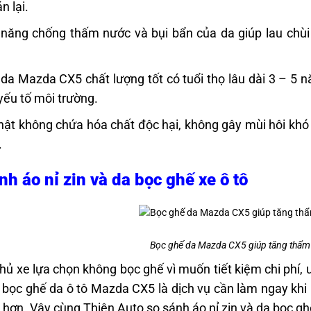
án lại.
năng chống thấm nước và bụi bẩn của da giúp lau chùi t
da Mazda CX5 chất lượng tốt có tuổi thọ lâu dài 3 – 5 
yếu tố môi trường.
hật không chứa hóa chất độc hại, không gây mùi hôi khó
.
nh áo nỉ zin và da bọc ghế xe ô tô
Bọc ghế da Mazda CX5 giúp tăng thẩm 
hủ xe lựa chọn không bọc ghế vì muốn tiết kiệm chi phí, 
 bọc ghế da ô tô Mazda CX5 là dịch vụ cần làm ngay khi m
 hơn. Vậy cùng Thiện Auto so sánh áo nỉ zin và da bọc g