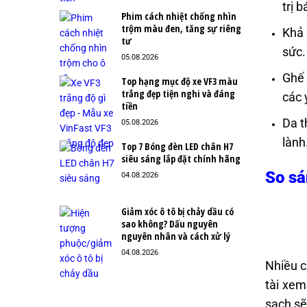
trị b
Phim cách nhiệt chống nhìn
trộm màu đen, tăng sự riêng
Khả 
tư
sức.
05.08.2026
Ghế 
Top hạng mục độ xe VF3 màu
trắng đẹp tiện nghi và đáng
các 
tiền
Da t
05.08.2026
lành
Top 7 Bóng đèn LED chân H7
siêu sáng lắp đặt chính hãng
So sá
04.08.2026
Giảm xóc ô tô bị chảy dầu có
sao không? Dấu nguyên
nguyên nhân và cách xử lý
04.08.2026
Nhiều c
tài xem
sạch sẽ