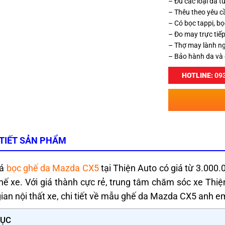
– Đủ các loại da 
– Thêu theo yêu c
– Có bọc tappi, bọ
– Đo may trực tiếp
– Thợ may lành ng
– Bảo hành da và
HOTLINE:
093
 TIẾT SẢN PHẨM
iá
bọc ghế da Mazda CX5
tại Thiện Auto có giá từ 3.000
hế xe. Với giá thành cực rẻ, trung tâm chăm sóc xe T
ian nội thất xe, chi tiết về mẫu ghế da Mazda CX5 anh e
LỤC