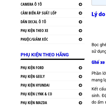
CAMERA Ô TÔ
CẢM BIẾN ÁP SUẤT LỐP
Lý do
DÁN DECAL Ô TÔ
PHỤ KIỆN THEO XE
PHUỘC/GIẢM XÓC
Bọc ghế
sử dụng
PHỤ KIỆN THEO HÃNG
Ghế xe 
PHỤ KIỆN FORD
Phần lớ
PHỤ KIỆN GEELY
mang lạ
PHỤ KIỆN HYUNDAI
Kết cấu
PHỤ KIỆN LYNK & CO
sinh. Đ
do ẩm 
PHỤ KIỆN MAZDA