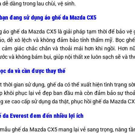
à dễ dàng trong lau chùi, vệ sinh.
 bạn đang sử dụng áo ghế da Mazda CX5
 áo ghế da Mazda CX5 là giải pháp tạm thời để bảo vệ
o, dễ xô lệch và không đảm bảo tính thẩm mỹ. Bọc ghế
o cảm giác chắc chắn và thoải mái hơn khi ngồi. Hơn n
ớc và không bám bụi, giúp nội thất xe luôn sạch sẽ và t
ọc da và cần được thay thế
 thời gian sử dụng, ghế da có thể xuất hiện tình trạng s
p khôi phục lại vẻ đẹp ban đầu mà còn đảm bảo sự thoải 
g xe cao cấp sử dụng da thật, phục hồi ghế da Mazda CX5 g
 da Everest đem đến nhiều lợi ích
mẫu ghế da Mazda CX5 mang lại vẻ sang trọng, nâng tầm 