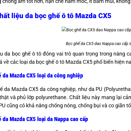
 chống ẩm tốt hơn, hạn chế nấm mốc, ít bám mùi, không g
hất liệu da bọc ghế ô tô Mazda CX5
Bọc ghế da CX5 dao Nappa cao cấp tạ
ệu da bọc ghế ô tô đóng vai trò quan trọng trong nâng c
á về các loại da bọc ghế ô tô Mazda CX5 phổ biến hiện na
ế da Mazda CX5 loại da công nghiệp
 da Mazda CX5 da công nghiệp, như da PU (Polyurethane
thật và phủ lớp polyurethane. Chất liệu này mang lại 
 PU cũng có khả năng chống nóng, chống bụi và co giãn tố
 da Mazda CX5 loại da Nappa cao cấp