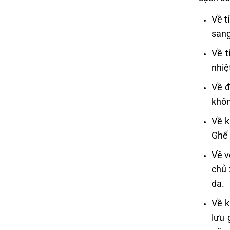
Về t
sang
Về t
nhiệ
Về đ
khôn
Về k
Ghế 
Về v
chủ 
da.
Về k
lưu 