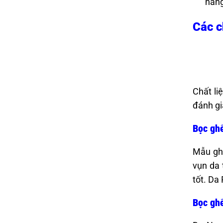
năng
Các c
Chất li
đánh gi
Bọc gh
Mẫu ghế
vụn da 
tốt. Da
Bọc ghế