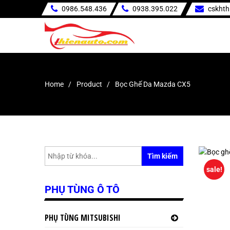
0986.548.436
0938.395.022
cskht
Home
Product
Bọc Ghế Da Mazda CX5
Tìm kiếm
sale!
PHỤ TÙNG Ô TÔ
PHỤ TÙNG MITSUBISHI