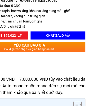
từ da công nghiệp đến da Nappa cao cấp
ầu, đục lỗ CNC
c taplo, bọc vô lăng, khâu vô lăng cùng màu ghế
 tại gara, không qua trung gian
hề, tỉ mỉ, chuẩn form, ôm ghế
 đường chỉ từ 2 năm
8.395.022
CHAT ZALO
YÊU CẦU BÁO GIÁ
Gọi điện xác nhận và giao hàng tận nơi
.000 VNĐ – 7.000.000 VNĐ tùy vào chất liệu da
hiện Auto mong muốn mang đến sự mới mẻ cho
m tham khảo qua bài viết dưới đây.