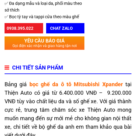
✅ Đa dạng mẫu và loại da, phối màu theo
sở thích
✅ Bọc tỳ tay và tappi cửa theo màu ghế
0938.395.022
CHAT ZALO
YÊU CẦU BÁO GIÁ
Gọi điện xác nhận và giao hàng tận nơi
CHI TIẾT SẢN PHẨM
Bảng giá
bọc ghế da ô tô Mitsubishi Xpander
tại
Thiện Auto có giá từ 6.400.000 VNĐ – 9.200.000
VNĐ tùy vào chất liệu da và số ghế xe. Với giá thành
cực rẻ, trung tâm chăm sóc xe Thiện Auto mong
muốn mang đến sự mới mẻ cho không gian nội thất
xe, chi tiết về bộ ghế da anh em tham khảo qua bài
viết dưới đây.