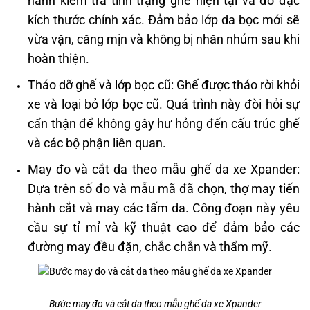
hành kiểm tra tình trạng ghế hiện tại và đo đạc
kích thước chính xác. Đảm bảo lớp da bọc mới sẽ
vừa vặn, căng mịn và không bị nhăn nhúm sau khi
hoàn thiện. ​
Tháo dỡ ghế và lớp bọc cũ: Ghế được tháo rời khỏi
xe và loại bỏ lớp bọc cũ. Quá trình này đòi hỏi sự
cẩn thận để không gây hư hỏng đến cấu trúc ghế
và các bộ phận liên quan. ​
May đo và cắt da theo mẫu ghế da xe Xpander:
Dựa trên số đo và mẫu mã đã chọn, thợ may tiến
hành cắt và may các tấm da. Công đoạn này yêu
cầu sự tỉ mỉ và kỹ thuật cao để đảm bảo các
đường may đều đặn, chắc chắn và thẩm mỹ.
Bước may đo và cắt da theo mẫu ghế da xe Xpander