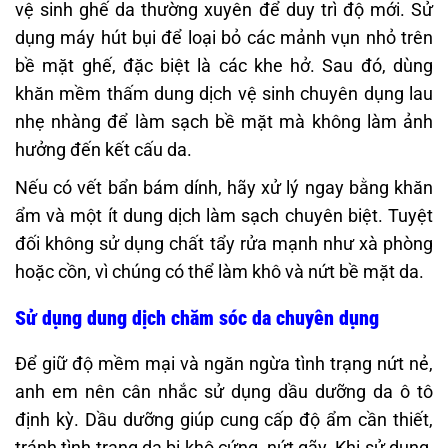
vệ sinh ghế da thường xuyên để duy trì độ mới. Sử
dụng máy hút bụi để loại bỏ các mảnh vụn nhỏ trên
bề mặt ghế, đặc biệt là các khe hở. Sau đó, dùng
khăn mềm thấm dung dịch vệ sinh chuyên dụng lau
nhẹ nhàng để làm sạch bề mặt mà không làm ảnh
hưởng đến kết cấu da.
Nếu có vết bẩn bám dính, hãy xử lý ngay bằng khăn
ẩm và một ít dung dịch làm sạch chuyên biệt. Tuyệt
đối không sử dụng chất tẩy rửa mạnh như xà phòng
hoặc cồn, vì chúng có thể làm khô và nứt bề mặt da.
Sử dụng dung dịch chăm sóc da chuyên dụng
Để giữ độ mềm mại và ngăn ngừa tình trạng nứt nẻ,
anh em nên cân nhắc sử dụng dầu dưỡng da ô tô
định kỳ. Dầu dưỡng giúp cung cấp độ ẩm cần thiết,
tránh tình trạng da bị khô cứng, nứt gãy. Khi sử dụng,