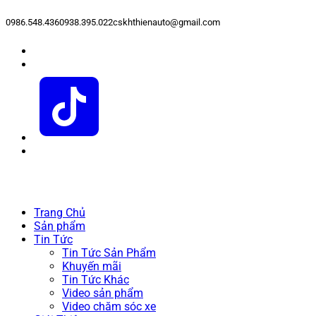
0986.548.436
0938.395.022
cskhthienauto@gmail.com
Trang Chủ
Sản phẩm
Tin Tức
Tin Tức Sản Phẩm
Khuyến mãi
Tin Tức Khác
Video sản phẩm
Video chăm sóc xe