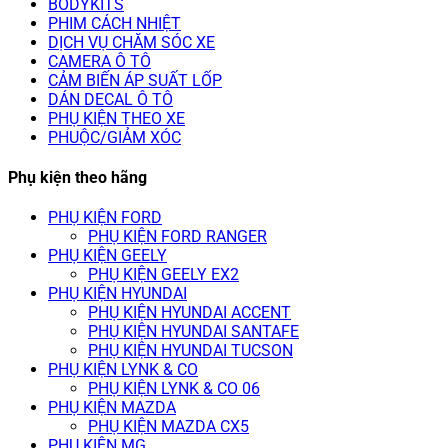
BODYKITS
PHIM CÁCH NHIỆT
DỊCH VỤ CHĂM SÓC XE
CAMERA Ô TÔ
CẢM BIẾN ÁP SUẤT LỐP
DÁN DECAL Ô TÔ
PHỤ KIỆN THEO XE
PHUỘC/GIẢM XÓC
Phụ kiện theo hãng
PHỤ KIỆN FORD
PHỤ KIỆN FORD RANGER
PHỤ KIỆN GEELY
PHỤ KIỆN GEELY EX2
PHỤ KIỆN HYUNDAI
PHỤ KIỆN HYUNDAI ACCENT
PHỤ KIỆN HYUNDAI SANTAFE
PHỤ KIỆN HYUNDAI TUCSON
PHỤ KIỆN LYNK & CO
PHỤ KIỆN LYNK & CO 06
PHỤ KIỆN MAZDA
PHỤ KIỆN MAZDA CX5
PHỤ KIỆN MG