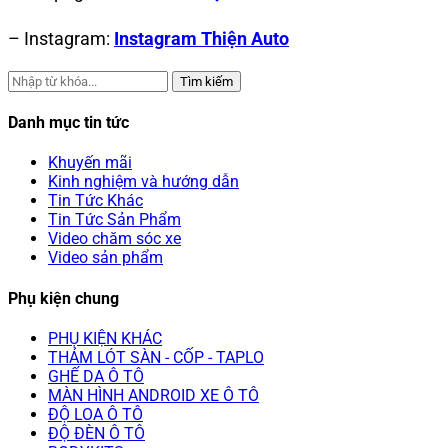
– Instagram:
Instagram Thiện Auto
Tìm kiếm
Danh mục tin tức
Khuyến mãi
Kinh nghiệm và hướng dẫn
Tin Tức Khác
Tin Tức Sản Phẩm
Video chăm sóc xe
Video sản phẩm
Phụ kiện chung
PHỤ KIỆN KHÁC
THẢM LÓT SÀN - CỐP - TAPLO
GHẾ DA Ô TÔ
MÀN HÌNH ANDROID XE Ô TÔ
ĐỘ LOA Ô TÔ
ĐỘ ĐÈN Ô TÔ