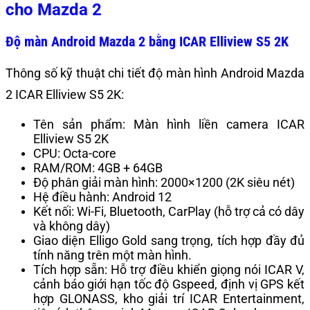
cho Mazda 2
Độ màn Android Mazda 2 bằng ICAR Elliview S5 2K
Thông số kỹ thuật chi tiết độ màn hình Android Mazda
2 ICAR Elliview S5 2K:
Tên sản phẩm: Màn hình liền camera ICAR
Elliview S5 2K
CPU: Octa-core
RAM/ROM: 4GB + 64GB
Độ phân giải màn hình: 2000×1200 (2K siêu nét)
Hệ điều hành: Android 12
Kết nối: Wi-Fi, Bluetooth, CarPlay (hỗ trợ cả có dây
và không dây)
Giao diện Elligo Gold sang trọng, tích hợp đầy đủ
tính năng trên một màn hình.
Tích hợp sẵn: Hỗ trợ điều khiển giọng nói ICAR V,
cảnh báo giới hạn tốc độ Gspeed, định vị GPS kết
hợp GLONASS, kho giải trí ICAR Entertainment,