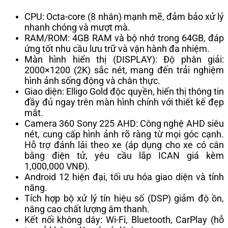
CPU: Octa-core (8 nhân) mạnh mẽ, đảm bảo xử lý
nhanh chóng và mượt mà.
RAM/ROM: 4GB RAM và bộ nhớ trong 64GB, đáp
ứng tốt nhu cầu lưu trữ và vận hành đa nhiệm.
Màn hình hiển thị (DISPLAY): Độ phân giải:
2000×1200 (2K) sắc nét, mang đến trải nghiệm
hình ảnh sống động và chân thực.
Giao diện: Elligo Gold độc quyền, hiển thị thông tin
đầy đủ ngay trên màn hình chính với thiết kế đẹp
mắt.
Camera 360 Sony 225 AHD: Công nghệ AHD siêu
nét, cung cấp hình ảnh rõ ràng từ mọi góc cạnh.
Hỗ trợ đánh lái theo xe (áp dụng cho xe có cân
bằng điện tử, yêu cầu lắp ICAN giá kèm
1,000,000 VNĐ).
Android 12 hiện đại, tối ưu hóa giao diện và tính
năng.
Tích hợp bộ xử lý tín hiệu số (DSP) giảm độ ồn,
nâng cao chất lượng âm thanh.
Kết nối không dây: Wi-Fi, Bluetooth, CarPlay (hỗ