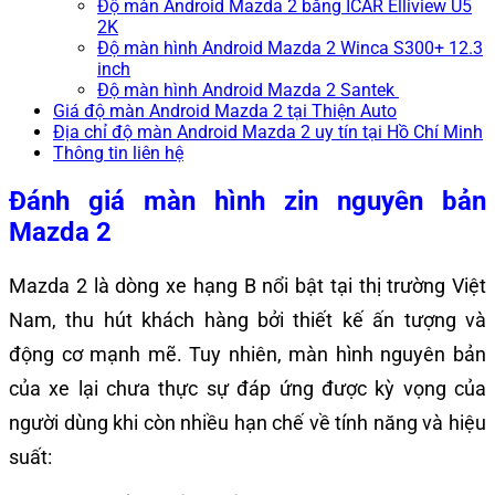
Độ màn Android Mazda 2 bằng ICAR Elliview U5
2K
Độ màn hình Android Mazda 2 Winca S300+ 12.3
inch
Độ màn hình Android Mazda 2 Santek
Giá độ màn Android Mazda 2 tại Thiện Auto
Địa chỉ độ màn Android Mazda 2 uy tín tại Hồ Chí Minh
Thông tin liên hệ
Đánh giá màn hình zin nguyên bản
Mazda 2
Mazda 2 là dòng xe hạng B nổi bật tại thị trường Việt
Nam, thu hút khách hàng bởi thiết kế ấn tượng và
động cơ mạnh mẽ. Tuy nhiên, màn hình nguyên bản
của xe lại chưa thực sự đáp ứng được kỳ vọng của
người dùng khi còn nhiều hạn chế về tính năng và hiệu
suất: