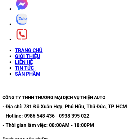
TRANG CHỦ
GIỚI THIỆU
LIÊN HỆ
TIN TỨC
SẢN PHẨM
CÔNG TY TNHH THƯƠNG MẠI DỊCH VỤ THIỆN AUTO
- Địa chỉ:
731 Đỗ Xuân Hợp, Phú Hữu, Thủ Đức, TP. HCM
- Hotline:
0986 548 436
-
0938 395 022
- Thời gian làm việc:
08:00AM
-
18:00PM