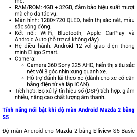
mẽ.
RAM/ROM: 4GB + 32GB, đảm bảo hiệu suất mượt
mà cho đa tác vụ.
Màn hình: 1280×720 QLED, hiển thị sắc nét, màu
sắc sống động.
Kết nối: Wi-Fi, Bluetooth, Apple CarPlay và
Android Auto (hỗ trợ cả không dây).
Hệ điều hành: Android 12 với giao diện thông
minh Elligo Smart.
Camera:
Camera 360 Sony 225 AHD, hiển thị siêu sắc
nét với 8 góc nhìn xung quanh xe.
Hỗ trợ đánh lái theo xe (dành cho xe có cân
bằng điện tử và lắp ICAN).
Tích hợp: Bộ xử lý tín hiệu số (DSP) tích hợp, giảm
nhiễu, nâng cao chất lượng âm thanh.
Tính năng nổi bật khi độ màn Android Mazda 2 bằng
S5
Độ màn Android cho Mazda 2 bằng Elliview S5 Basic