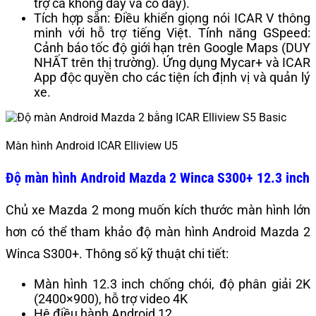
trợ cả không dây và có dây).
Tích hợp sẵn: Điều khiển giọng nói ICAR V thông
minh với hỗ trợ tiếng Việt. Tính năng GSpeed:
Cảnh báo tốc độ giới hạn trên Google Maps (DUY
NHẤT trên thị trường). Ứng dụng Mycar+ và ICAR
App độc quyền cho các tiện ích định vị và quản lý
xe.
Màn hình Android ICAR Elliview U5
Độ màn hình Android Mazda 2 Winca S300+ 12.3 inch
Chủ xe Mazda 2 mong muốn kích thước màn hình lớn
hơn có thể tham khảo độ màn hình Android Mazda 2
Winca S300+. Thông số kỹ thuật chi tiết:
Màn hình 12.3 inch chống chói, độ phân giải 2K
(2400×900), hỗ trợ video 4K
Hệ điều hành Android 12