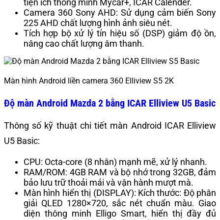
tiện ích thông minh Mycar+, ICAR Calender.
Camera 360 Sony AHD: Sử dụng cảm biến Sony
225 AHD chất lượng hình ảnh siêu nét.
Tích hợp bộ xử lý tín hiệu số (DSP) giảm độ ồn,
nâng cao chất lượng âm thanh.
Màn hình Android liền camera 360 Elliview S5 2K
Độ màn Android Mazda 2 bằng ICAR Elliview U5 Basic
Thông số kỹ thuật chi tiết màn Android ICAR Elliview
U5 Basic:
CPU: Octa-core (8 nhân) mạnh mẽ, xử lý nhanh.
RAM/ROM: 4GB RAM và bộ nhớ trong 32GB, đảm
bảo lưu trữ thoải mái và vận hành mượt mà.
Màn hình hiển thị (DISPLAY): Kích thước: Độ phân
giải QLED 1280×720, sắc nét chuẩn màu. Giao
diện thông minh Elligo Smart, hiển thị đầy đủ