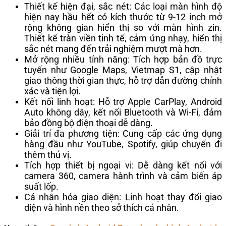
Thiết kế hiện đại, sắc nét: Các loại màn hình độ
hiện nay hầu hết có kích thước từ 9-12 inch mở
rộng không gian hiển thị so với màn hình zin.
Thiết kế tràn viền tinh tế, cảm ứng nhạy, hiển thị
sắc nét mang đến trải nghiệm mượt mà hơn.
Mở rộng nhiều tính năng: Tích hợp bản đồ trực
tuyến như Google Maps, Vietmap S1, cập nhật
giao thông thời gian thực, hỗ trợ dẫn đường chính
xác và tiện lợi.
Kết nối linh hoạt: Hỗ trợ Apple CarPlay, Android
Auto không dây, kết nối Bluetooth và Wi-Fi, đảm
bảo đồng bộ điện thoại dễ dàng.
Giải trí đa phương tiện: Cung cấp các ứng dụng
hàng đầu như YouTube, Spotify, giúp chuyến đi
thêm thú vị.
Tích hợp thiết bị ngoại vi: Dễ dàng kết nối với
camera 360, camera hành trình và cảm biến áp
suất lốp.
Cá nhân hóa giao diện: Linh hoạt thay đổi giao
diện và hình nền theo sở thích cá nhân.