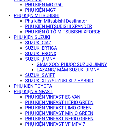
PHỤ KIỆN MG G50
PHỤ KIỆN MG7
PHỤ KIỆN MITSUBISHI
Phụ kiện Mitsubishi Destinator
PHỤ KIỆN MITSUBISHI XPANDER
PHỤ KIỆN Ô TÔ MITSUBISHI XFORCE
PHỤ KIỆN SUZUKI
SUZUKI CIAZ
SUZUKI ERTIGA
SUZUKI FRONX
SUZUKI JIMNY
GIẢM XÓC/ PHUỘC SUZUKI JIMNY
LAZANG/ MÂM SUZUKI JIMNY
SUZUKI SWIFT
SUZUKI XL7/SUZUKI XL7 HYBRID
PHỤ KIỆN TOYOTA
PHỤ KIỆN VINFAST
PHỤ KIỆN VINFAST EC VAN
PHỤ KIỆN VINFAST HERIO GREEN
PHỤ KIỆN VINFAST LIMO GREEN
PHỤ KIỆN VINFAST MINIO GREEN
PHỤ KIỆN VINFAST NERIO GREEN
PHỤ KIỆN VINFAST VF MPV 7