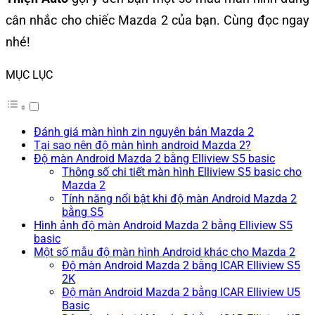
cân nhắc cho chiếc Mazda 2 của bạn. Cùng đọc ngay
nhé!
MỤC LỤC
Đánh giá màn hình zin nguyên bản Mazda 2
Tại sao nên độ màn hình android Mazda 2?
Độ màn Android Mazda 2 bằng Elliview S5 basic
Thông số chi tiết màn hình Elliview S5 basic cho
Mazda 2
Tính năng nổi bật khi độ màn Android Mazda 2
bằng S5
Hình ảnh độ màn Android Mazda 2 bằng Elliview S5
basic
Một số mẫu độ màn hình Android khác cho Mazda 2
Độ màn Android Mazda 2 bằng ICAR Elliview S5
2K
Độ màn Android Mazda 2 bằng ICAR Elliview U5
Basic