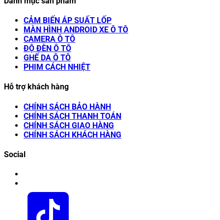
Danh mục sản phẩm
CẢM BIẾN ÁP SUẤT LỐP
MÀN HÌNH ANDROID XE Ô TÔ
CAMERA Ô TÔ
ĐỘ ĐÈN Ô TÔ
GHẾ DA Ô TÔ
PHIM CÁCH NHIỆT
Hỗ trợ khách hàng
CHÍNH SÁCH BẢO HÀNH
CHÍNH SÁCH THANH TOÁN
CHÍNH SÁCH GIAO HÀNG
CHÍNH SÁCH KHÁCH HÀNG
Social