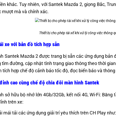
ền khác. Tuy nhiên, với Santek Mazda 2, giọng Bắc, Tr
c mượt mà và chính xác.
Thiết bị cho phép tài xế khi xử lý công việc thông 
lái xe với bản đồ tích hợp sẵn
h Santek Mazda 2 được trang bị sẵn các ứng dụng bản đ
 tìm đường, cập nhật tình trạng giao thông theo thời gia
n tích hợp chế độ cảnh báo tốc độ, đọc biển báo và thông b
í đỉnh cao cùng chế độ chia đôi màn hình Santek
h sở hữu bộ nhớ lớn 4Gb/32Gb, kết nối 4G, Wi-Fi: Băng
đỉnh trên xe:
i mái tải các ứng dụng giải trí yêu thích trên CH Play nh