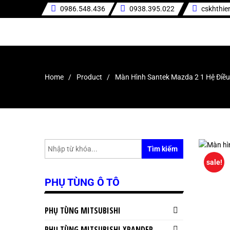
0986.548.436
0938.395.022
cskhthi
Home
Product
Màn Hình Santek Mazda 2 1 Hệ Điề
Tìm kiếm
sale!
PHỤ TÙNG Ô TÔ
PHỤ TÙNG MITSUBISHI
PHỤ TÙNG MITSUBISHI XPANDER