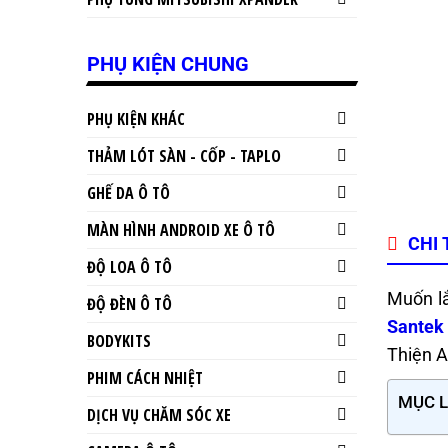
PHỤ KIỆN CHUNG
PHỤ KIỆN KHÁC
THẢM LÓT SÀN - CỐP - TAPLO
GHẾ DA Ô TÔ
MÀN HÌNH ANDROID XE Ô TÔ
CHI 
ĐỘ LOA Ô TÔ
Muốn lắ
ĐỘ ĐÈN Ô TÔ
Santek
BODYKITS
Thiện A
PHIM CÁCH NHIỆT
MỤC 
DỊCH VỤ CHĂM SÓC XE