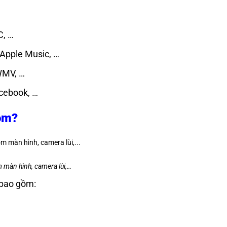
C, …
 Apple Music, …
WMV, …
acebook, …
ồm?
màn hình, camera lùi,…
 bao gồm: