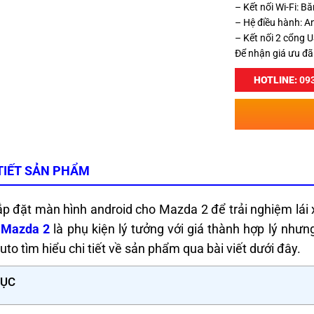
– Kết nối Wi-Fi: 
– Hệ điều hành: A
– Kết nối 2 cổng U
Để nhận giá ưu đã
HOTLINE:
093
TIẾT SẢN PHẨM
p đặt màn hình android cho Mazda 2 để trải nghiệm lái x
 Mazda 2
là phụ kiện lý tưởng với giá thành hợp lý như
uto tìm hiểu chi tiết về sản phẩm qua bài viết dưới đây.
LỤC