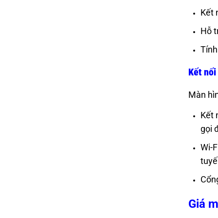
Kết 
Hỗ t
Tính
Kết nối
Màn hìn
Kết 
gọi 
Wi-F
tuy
Cổng
Giá m