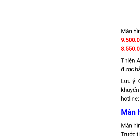
Màn hìn
9.500.
8.550.
Thiện A
được bả
Lưu ý: 
khuyến 
hotline
Màn h
Màn hìn
Trước t