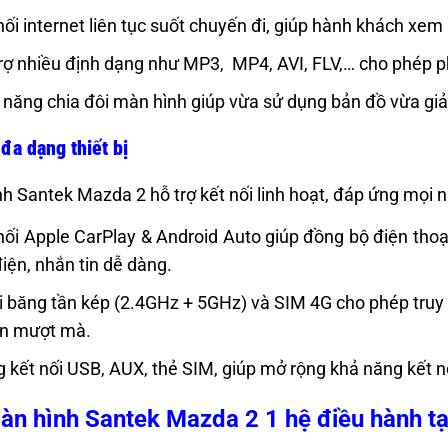
nối internet liên tục suốt chuyến đi, giúp hành khách xe
rợ nhiều định dạng như MP3, MP4, AVI, FLV,… cho phép ph
 năng chia đôi màn hình giúp vừa sử dụng bản đồ vừa giải 
 đa dạng thiết bị
h Santek Mazda 2 hỗ trợ kết nối linh hoạt, đáp ứng mọi 
nối Apple CarPlay & Android Auto giúp đồng bộ điện tho
điện, nhắn tin dễ dàng.
i băng tần kép (2.4GHz + 5GHz) và SIM 4G cho phép truy c
ến mượt mà.
 kết nối USB, AUX, thẻ SIM, giúp mở rộng khả năng kết nối 
àn hình Santek Mazda 2 1 hệ điều hành tạ