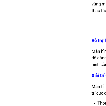
vùng mi
thao tá
Hỗ trợ 
Màn hìn
dễ dàng
hình cò
Giải tr
Màn hìn
trí cực 
Thoả