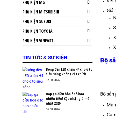
Kết 
PHỤ KIỆN MG
Giải t
PHỤ KIỆN MITSUBISHI
N
PHỤ KIỆN SUZUKI
S
PHỤ KIỆN TOYOTA
X
PHỤ KIỆN VINFAST
X
TIN TỨC & SỰ KIỆN
Bộ s
Bóng đèn LED chân H4 cho ô tô
siêu sáng không cắt chích
07.08.2026
Bộ sản
Nạp ga điều hòa ô tô bao
nhiêu tiền? Cập nhật giá mới
nhất 2026
Màn
06.08.2026
Cam