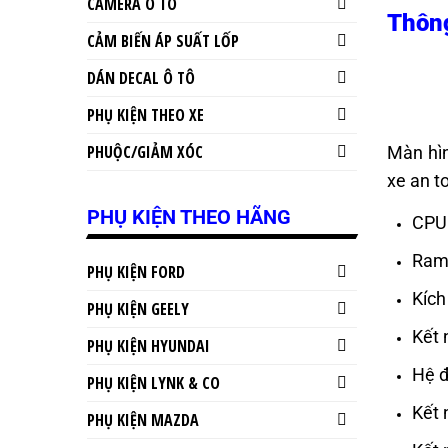
CAMERA Ô TÔ
Thông
CẢM BIẾN ÁP SUẤT LỐP
DÁN DECAL Ô TÔ
PHỤ KIỆN THEO XE
PHUỘC/GIẢM XÓC
Màn hìn
xe an t
PHỤ KIỆN THEO HÃNG
CPU:
Ram/
PHỤ KIỆN FORD
Kích
PHỤ KIỆN GEELY
Kết 
PHỤ KIỆN HYUNDAI
Hệ đ
PHỤ KIỆN LYNK & CO
Kết 
PHỤ KIỆN MAZDA