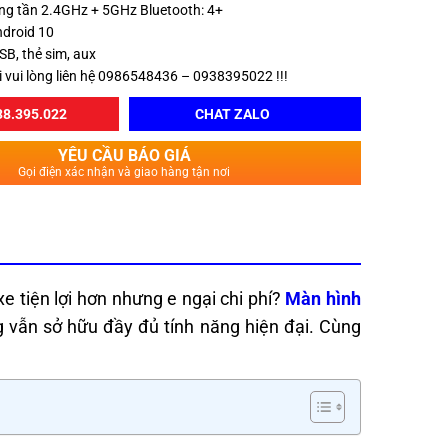
Băng tần 2.4GHz + 5GHz Bluetooth: 4+
ndroid 10
SB, thẻ sim, aux
i vui lòng liên hệ 0986548436 – 0938395022 !!!
8.395.022
CHAT ZALO
YÊU CẦU BÁO GIÁ
Gọi điện xác nhận và giao hàng tận nơi
e tiện lợi hơn nhưng e ngại chi phí?
Màn hình
ng vẫn sở hữu đầy đủ tính năng hiện đại. Cùng