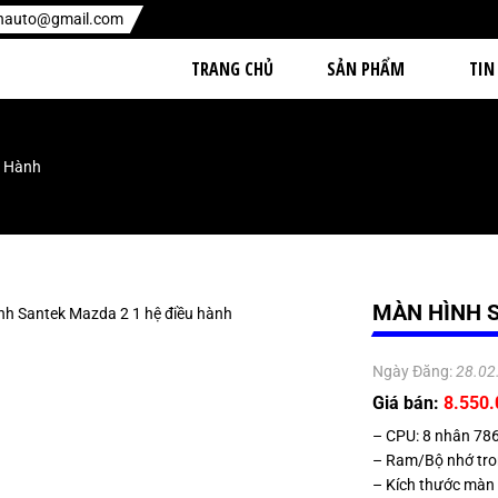
enauto@gmail.com
TRANG CHỦ
SẢN PHẨM
TIN
u Hành
MÀN HÌNH S
Ngày Đăng:
28.02
Giá bán:
8.550
– CPU: 8 nhân 78
– Ram/Bộ nhớ tr
– Kích thước màn 