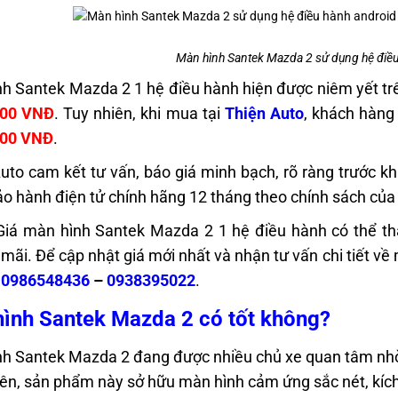
Màn hình Santek Mazda 2 sử dụng hệ điều
h Santek Mazda 2 1 hệ điều hành hiện được niêm yết trê
000 VNĐ
. Tuy nhiên, khi mua tại
Thiện Auto
, khách hàng
000 VNĐ
.
uto cam kết tư vấn, báo giá minh bạch, rõ ràng trước kh
o hành điện tử chính hãng 12 tháng theo chính sách của
Giá màn hình Santek Mazda 2 1 hệ điều hành có thể tha
mãi. Để cập nhật giá mới nhất và nhận tư vấn chi tiết về 
:
0986548436
–
0938395022
.
ình Santek Mazda 2 có tốt không?
h Santek Mazda 2 đang được nhiều chủ xe quan tâm nhờ t
iên, sản phẩm này sở hữu màn hình cảm ứng sắc nét, kích t