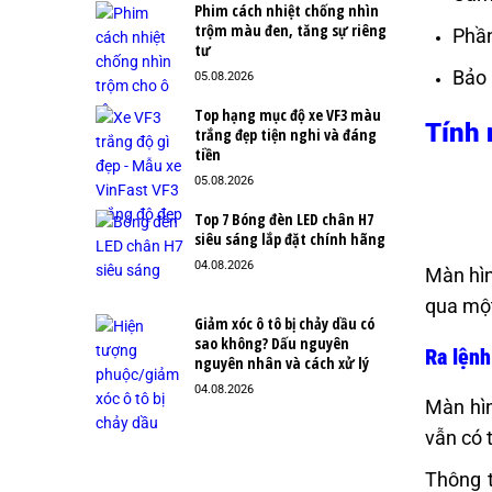
Phim cách nhiệt chống nhìn
trộm màu đen, tăng sự riêng
Phầ
tư
Bảo 
05.08.2026
Top hạng mục độ xe VF3 màu
Tính 
trắng đẹp tiện nghi và đáng
tiền
05.08.2026
Top 7 Bóng đèn LED chân H7
siêu sáng lắp đặt chính hãng
04.08.2026
Màn hìn
qua một
Giảm xóc ô tô bị chảy dầu có
sao không? Dấu nguyên
Ra lệnh
nguyên nhân và cách xử lý
04.08.2026
Màn hìn
vẫn có 
Thông t