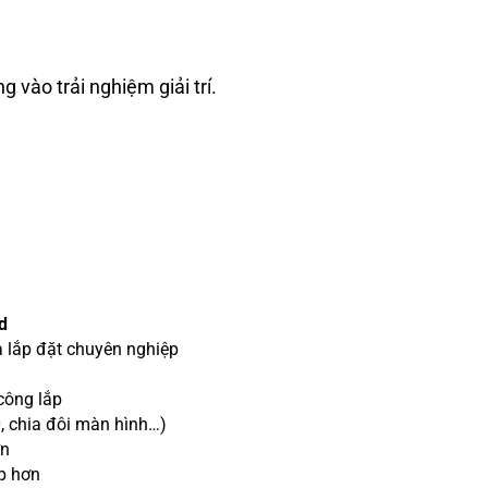
vào trải nghiệm giải trí.
d
à lắp đặt chuyên nghiệp
công lắp
, chia đôi màn hình…)
ơn
ẹp hơn