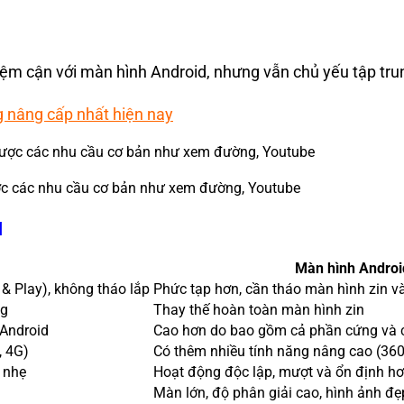
m cận với màn hình Android, nhưng vẫn chủ yếu tập trung 
g nâng cấp nhất hiện nay
ợc các nhu cầu cơ bản như xem đường, Youtube
d
Màn hình Androi
& Play), không tháo lắp
Phức tạp hơn, cần tháo màn hình zin v
ng
Thay thế hoàn toàn màn hình zin
 Android
Cao hơn do bao gồm cả phần cứng và 
, 4G)
Có thêm nhiều tính năng nâng cao (360
ễ nhẹ
Hoạt động độc lập, mượt và ổn định h
Màn lớn, độ phân giải cao, hình ảnh đ