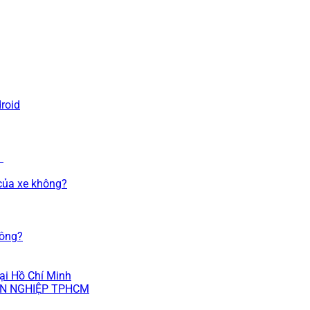
roid
d
của xe không?
hông?
tại Hồ Chí Minh
ÊN NGHIỆP TPHCM