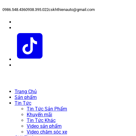
0986.548.436
0938.395.022
cskhthienauto@gmail.com
Trang Chủ
Sản phẩm
Tin Tức
Tin Tức Sản Phẩm
Khuyến mãi
Tin Tức Khác
Video sản phẩm
Video chăm sóc xe