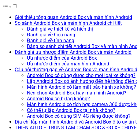
Giới thiệu tổng quan Android Box và màn hình Android
So sánh Android Box và màn hình Android chi tiết
Đánh giá về thiết kế và hiển thị
Đánh giá về hiệu năng
Đánh giá về tính năng
Bảng so sánh chi tiết Android Box và màn hình And
Đánh giá ưu nhược điểm Android Box và màn Android
Ưu nhược điểm của Android Box
Ưu nhược điểm của màn hình Android
Câu hỏi thường gặp về Android Box và màn hình Androi
Android Box có dùng được cho mọi loại xe không?
Lắp Android Box có ảnh hưởng đến hệ thống điện 
Màn hình Android có làm mất bảo hành xe không?
Nên chọn Android Box hay màn hình Android?
Android Box có bị lag không?
Màn hình Android có tích hợp camera 360 được k
Có thể tự lắp Android Box tại nhà không?
Android Box có dùng SIM 4G riêng được không?
Địa chỉ lắp màn hình Android và Android Box ô tô uy tín 
THIỆN AUTO – TRUNG TÂM CHĂM SÓC & ĐỘ XE CHUY