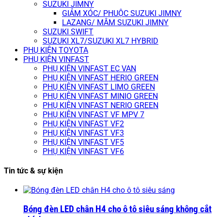
SUZUKI JIMNY
GIẢM XÓC/ PHUỘC SUZUKI JIMNY
LAZANG/ MÂM SUZUKI JIMNY
SUZUKI SWIFT
SUZUKI XL7/SUZUKI XL7 HYBRID
PHỤ KIỆN TOYOTA
PHỤ KIỆN VINFAST
PHỤ KIỆN VINFAST EC VAN
PHỤ KIỆN VINFAST HERIO GREEN
PHỤ KIỆN VINFAST LIMO GREEN
PHỤ KIỆN VINFAST MINIO GREEN
PHỤ KIỆN VINFAST NERIO GREEN
PHỤ KIỆN VINFAST VF MPV 7
PHỤ KIỆN VINFAST VF2
PHỤ KIỆN VINFAST VF3
PHỤ KIỆN VINFAST VF5
PHỤ KIỆN VINFAST VF6
Tin tức & sự kiện
Bóng đèn LED chân H4 cho ô tô siêu sáng không cắt