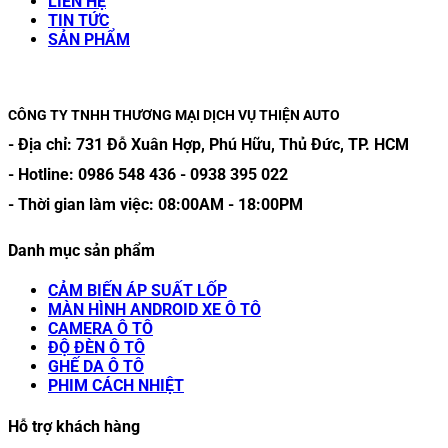
LIÊN HỆ
TIN TỨC
SẢN PHẨM
CÔNG TY TNHH THƯƠNG MẠI DỊCH VỤ THIỆN AUTO
- Địa chỉ:
731 Đỗ Xuân Hợp, Phú Hữu, Thủ Đức, TP. HCM
- Hotline:
0986 548 436
-
0938 395 022
- Thời gian làm việc:
08:00AM
-
18:00PM
Danh mục sản phẩm
CẢM BIẾN ÁP SUẤT LỐP
MÀN HÌNH ANDROID XE Ô TÔ
CAMERA Ô TÔ
ĐỘ ĐÈN Ô TÔ
GHẾ DA Ô TÔ
PHIM CÁCH NHIỆT
Hỗ trợ khách hàng