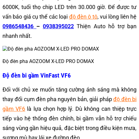
6000K, tuổi thọ chip LED trên 30.000 giờ. Để được tư
vấn báo giá cụ thể các loại
độ đèn ô tô
, vui lòng liên hệ
0986548436
–
0938395022
Thiện Auto hỗ trợ bạn
nhanh nhất.
Độ đèn pha AOZOOM X-LED PRO DOMAX
Độ đèn bi gầm VinFast VF6
Đối với chủ xe muốn tăng cường ánh sáng mà không
thay đổi cụm đèn pha nguyên bản, giải pháp
độ đèn bi
gầm VF6
là lựa chọn hợp lý. Dù không can thiệp trực
tiếp vào hệ thống đèn chính, bi gầm vẫn hỗ trợ chiếu
sáng vùng gần hiệu quả, đặc biệt trong điều kiện mưa,
sương mù hay lái xe đường đèo.