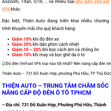
Aozoom, Titan, GTR, … và nhiều loại
phụ kiện VinFast
VF6
khác.
Đặc biệt, Thiện Auto đang triển khai nhiều chương
trình khuyến mãi cho quý khách hàng:
Giảm 10%
khi độ đèn xe
Giảm 20%
khi dán phim cách nhiệt
Giảm 10 – 20%
khi bọc cách âm và chống ồn
Giảm 10%
khi may và bọc ghế da ô tô
Thiện Auto – 731 Đỗ Xuân Hợp, phường Phú Hữu, TP Thủ Đứ
THIỆN AUTO – TRUNG TÂM CHĂM SÓC
NÂNG CẤP ĐỘ ĐÈN Ô TÔ TPHCM
– Địa chỉ: 731 Đỗ Xuân Hợp, Phường Phú Hữu, Thành