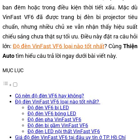
ban đêm hoặc trong điều kiện thời tiết xấu. Mặc dù
VinFast VF6 đã được trang bị đèn bi projector tiêu
chuẩn, nhưng nhiều chủ xe vẫn nhận thấy hiệu suất
chiếu sáng chưa thật sự tối ưu. Điều này đặt ra câu hỏi
lớn:
Độ đèn VinFast VF6 loại nào tốt nhất
?
Cùng
Thiện
Auto
tìm hiểu câu trả lời ngay dưới bài viết này.
MỤC LỤC
Có nên độ đèn VF6 hay không?
Độ đèn VinFast VF6 loại nào tốt nhất?
Độ đèn VF6 bi LED
Độ đèn VF6 bóng LED
Độ đèn pha VinFast VF6
Độ đèn bi gầm VinFast VF6
Độ đèn LED nội thất VinFast VF6
Giá độ đèn VinFast VF6 tại đâu uy tín ở TP. Hồ Chí