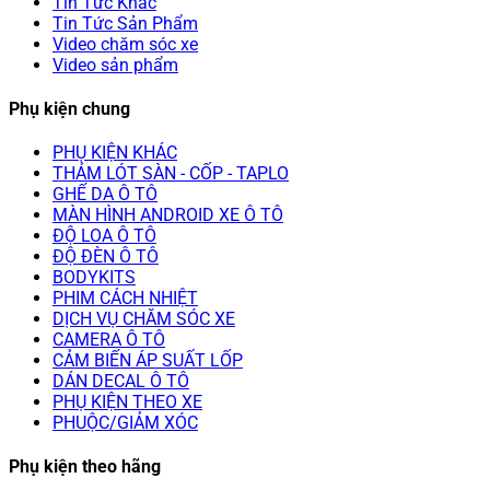
Tin Tức Khác
Tin Tức Sản Phẩm
Video chăm sóc xe
Video sản phẩm
Phụ kiện chung
PHỤ KIỆN KHÁC
THẢM LÓT SÀN - CỐP - TAPLO
GHẾ DA Ô TÔ
MÀN HÌNH ANDROID XE Ô TÔ
ĐỘ LOA Ô TÔ
ĐỘ ĐÈN Ô TÔ
BODYKITS
PHIM CÁCH NHIỆT
DỊCH VỤ CHĂM SÓC XE
CAMERA Ô TÔ
CẢM BIẾN ÁP SUẤT LỐP
DÁN DECAL Ô TÔ
PHỤ KIỆN THEO XE
PHUỘC/GIẢM XÓC
Phụ kiện theo hãng