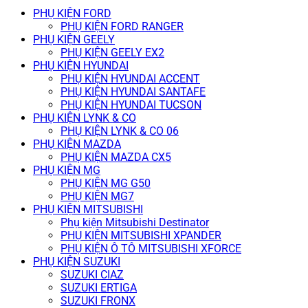
PHỤ KIỆN FORD
PHỤ KIỆN FORD RANGER
PHỤ KIỆN GEELY
PHỤ KIỆN GEELY EX2
PHỤ KIỆN HYUNDAI
PHỤ KIỆN HYUNDAI ACCENT
PHỤ KIỆN HYUNDAI SANTAFE
PHỤ KIỆN HYUNDAI TUCSON
PHỤ KIỆN LYNK & CO
PHỤ KIỆN LYNK & CO 06
PHỤ KIỆN MAZDA
PHỤ KIỆN MAZDA CX5
PHỤ KIỆN MG
PHỤ KIỆN MG G50
PHỤ KIỆN MG7
PHỤ KIỆN MITSUBISHI
Phụ kiện Mitsubishi Destinator
PHỤ KIỆN MITSUBISHI XPANDER
PHỤ KIỆN Ô TÔ MITSUBISHI XFORCE
PHỤ KIỆN SUZUKI
SUZUKI CIAZ
SUZUKI ERTIGA
SUZUKI FRONX