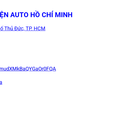
IỆN AUTO HỒ CHÍ MINH
ố Thủ Đức, TP. HCM
EKtmudXMkBaQYGaOr0FQA
a