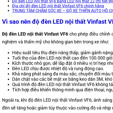
Độ đèn LED nội thất VF6 bằng LED nội thất 22 chi tiết W
Địa chỉ độ đèn LED nội thất Vinfast VF6 chính hãng
TRUNG TÂM CHĂM SÓC XE – ĐỘ XE THIỆN AUTO HỒ C
Vì sao nên độ đèn LED nội thất Vinfast 
Độ đèn LED nội thất Vinfast VF6
cho phép điều chỉnh c
nghiệm và thẩm mỹ cho không gian bên trong xe như:
Hiệu suất tiêu thụ điện năng thấp, giảm gánh nặng
Tuổi thọ của đèn LED nội thất cao đến 100.000 giờ
Kích thước nhỏ gọn, dễ lắp đặt ở nhiều vị trí hẹp 
Đèn LED chịu được nhiệt độ và rung động cao.
Khả năng phát sáng đa màu sắc, chuyển đổi màu t
Dán chặt vào các bề mặt xe bằng keo dán 3M, khó b
Quá trình độ đèn LED nội thất Vinfast VF6 không tá
Tích hợp điều khiển thông minh qua điện thoại, ng
Ngoài ra, khi độ đèn LED nội thất Vinfast VF6, ánh sá
đèn sẽ tăng hoặc giảm tùy thuộc vào cường độ và nhịp 