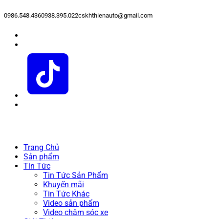
0986.548.436
0938.395.022
cskhthienauto@gmail.com
Trang Chủ
Sản phẩm
Tin Tức
Tin Tức Sản Phẩm
Khuyến mãi
Tin Tức Khác
Video sản phẩm
Video chăm sóc xe