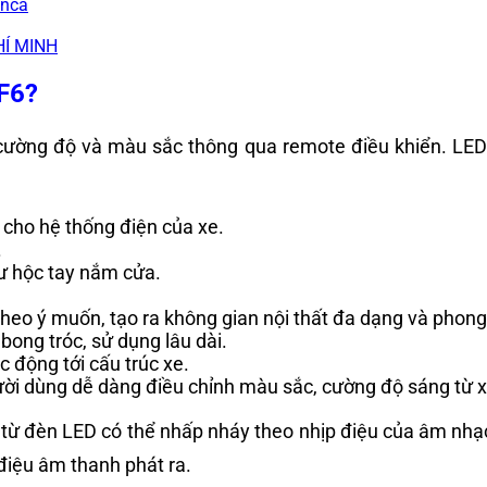
inca
HÍ MINH
VF6?
ường độ và màu sắc thông qua remote điều khiển. LED n
 cho hệ thống điện của xe.
.
như hộc tay nắm cửa.
heo ý muốn, tạo ra không gian nội thất đa dạng và phon
ong tróc, sử dụng lâu dài.
c động tới cấu trúc xe.
ười dùng dễ dàng điều chỉnh màu sắc, cường độ sáng từ xa
ng từ đèn LED có thể nhấp nháy theo nhịp điệu của âm nh
điệu âm thanh phát ra.