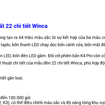
t 22 chi tiết Winca
ăng tạo ra 64 triệu màu sắc từ sự kết hợp của ba màu c
ực taplo, bốn thanh LED chạy dọc bốn cánh cửa, bốn mắt đ
n LED, bốn đèn LED gầm. Đối với phiên bản K4 Pro còn c
 thuật chi tiết của mẫu đèn 22 chi tiết Winca, phù hợp đ
tiết gắn loa).
n đến 100.000 giờ.
2, K3), có thể điều chỉnh màu sắc và độ sáng từng khu vự