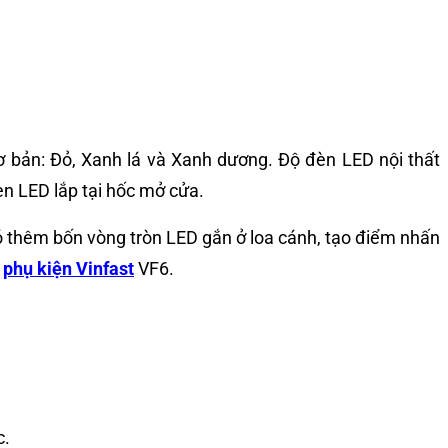
ơ bản: Đỏ, Xanh lá và Xanh dương. Độ đèn LED nội thất
èn LED lắp tại hốc mở cửa.
ó thêm bốn vòng tròn LED gắn ở loa cánh, tạo điểm nhấn
ộ
phụ kiện Vinfast
VF6.
c.