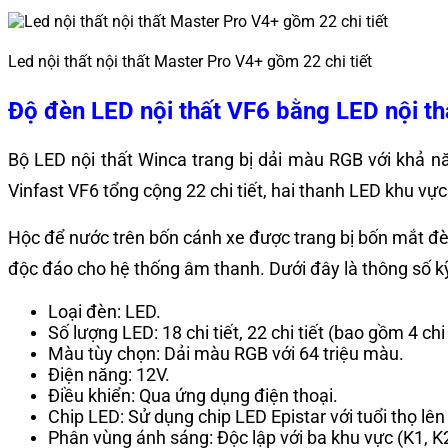
Led nội thất nội thất Master Pro V4+ gồm 22 chi tiết
Độ đèn LED nội thất VF6 bằng LED nội thấ
Bộ LED nội thất Winca trang bị dải màu RGB với khả n
Vinfast VF6 tổng cộng 22 chi tiết, hai thanh LED khu v
Hộc để nước trên bốn cánh xe được trang bị bốn mắt đè
độc đáo cho hệ thống âm thanh. Dưới đây là thông số kỹ
Loại đèn: LED.
Số lượng LED: 18 chi tiết, 22 chi tiết (bao gồm 4 chi 
Màu tùy chọn: Dải màu RGB với 64 triệu màu.
Điện năng: 12V.
Điều khiển: Qua ứng dụng điện thoại.
Chip LED: Sử dụng chip LED Epistar với tuổi thọ lê
Phân vùng ánh sáng: Độc lập với ba khu vực (K1, K