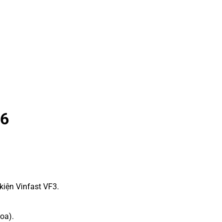
F6
kiện Vinfast VF3.
loa).