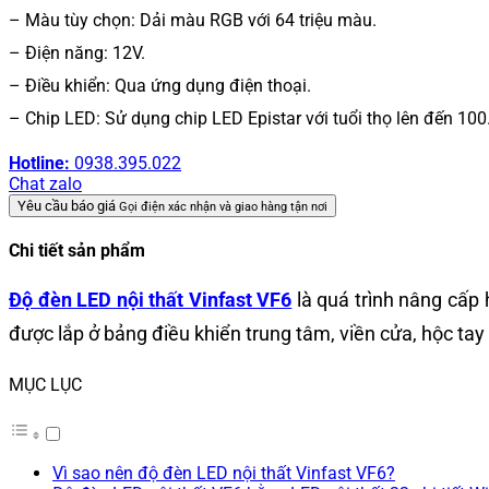
– Màu tùy chọn: Dải màu RGB với 64 triệu màu.
– Điện năng: 12V.
– Điều khiển: Qua ứng dụng điện thoại.
– Chip LED: Sử dụng chip LED Epistar với tuổi thọ lên đến 100
Hotline:
0938.395.022
Chat zalo
Yêu cầu báo giá
Gọi điện xác nhận và giao hàng tận nơi
Chi tiết sản phẩm
Độ đèn LED nội thất Vinfast VF6
là quá trình nâng cấp
được lắp ở bảng điều khiển trung tâm, viền cửa, hộc ta
MỤC LỤC
Vì sao nên độ đèn LED nội thất Vinfast VF6?