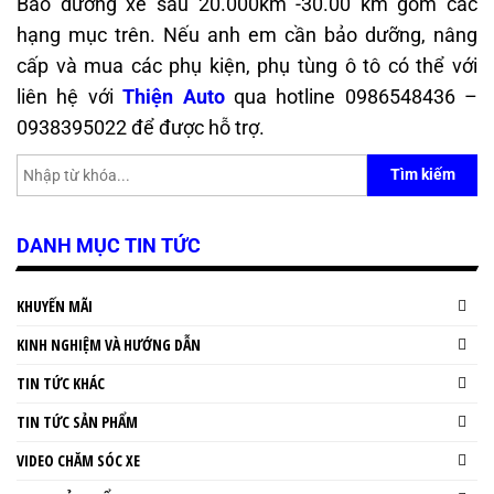
Bảo dưỡng xe sau 20.000km -30.00 km gồm các
hạng mục trên. Nếu anh em cần bảo dưỡng, nâng
cấp và mua các phụ kiện, phụ tùng ô tô có thể với
liên hệ với
Thiện Auto
qua hotline
0986548436 –
0938395022 để được hỗ trợ.
Tìm kiếm
DANH MỤC TIN TỨC
KHUYẾN MÃI
KINH NGHIỆM VÀ HƯỚNG DẪN
TIN TỨC KHÁC
TIN TỨC SẢN PHẨM
VIDEO CHĂM SÓC XE