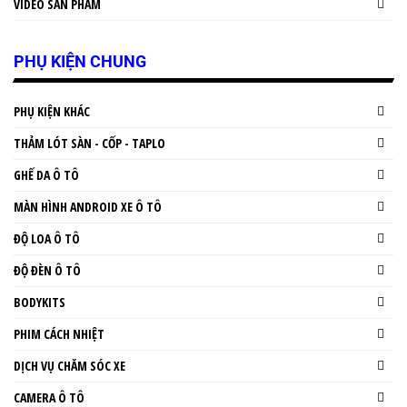
VIDEO SẢN PHẨM
PHỤ KIỆN CHUNG
PHỤ KIỆN KHÁC
THẢM LÓT SÀN - CỐP - TAPLO
GHẾ DA Ô TÔ
MÀN HÌNH ANDROID XE Ô TÔ
ĐỘ LOA Ô TÔ
ĐỘ ĐÈN Ô TÔ
BODYKITS
PHIM CÁCH NHIỆT
DỊCH VỤ CHĂM SÓC XE
CAMERA Ô TÔ