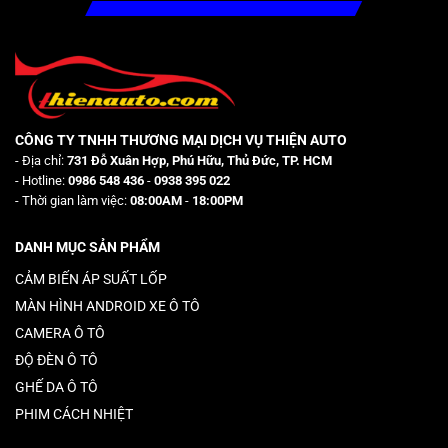
CÔNG TY TNHH THƯƠNG MẠI DỊCH VỤ THIỆN AUTO
- Địa chỉ:
731 Đỗ Xuân Hợp, Phú Hữu, Thủ Đức, TP. HCM
- Hotline:
0986 548 436
-
0938 395 022
- Thời gian làm việc:
08:00AM
-
18:00PM
DANH MỤC SẢN PHẨM
CẢM BIẾN ÁP SUẤT LỐP
MÀN HÌNH ANDROID XE Ô TÔ
CAMERA Ô TÔ
ĐỘ ĐÈN Ô TÔ
GHẾ DA Ô TÔ
PHIM CÁCH NHIỆT