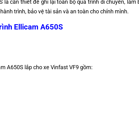
S là cần thiết để ghi lại toàn bộ quá trình di chuyển, l
hành trình, bảo vệ tài sản và an toàn cho chính mình.
rình Ellicam A650S
am A650S lắp cho xe Vinfast VF9 gồm: