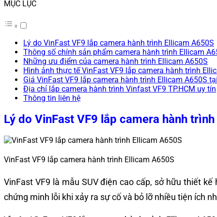
MỤC LỤC
Lý do VinFast VF9 lắp camera hành trình Ellicam A650S
Thông số chính sản phẩm camera hành trình Ellicam A
Những ưu điểm của camera hành trình Ellicam A650S
Hình ảnh thực tế VinFast VF9 lắp camera hành trình Ell
Giá VinFast VF9 lắp camera hành trình Ellicam A650S tạ
Địa chỉ lắp camera hành trình Vinfast VF9 TP.HCM uy tín
Thông tin liên hệ
Lý do VinFast VF9 lắp camera hành trìn
VinFast VF9 lắp camera hành trình Ellicam A650S
VinFast VF9 là mẫu SUV điện cao cấp, sở hữu thiết kế h
chứng minh lỗi khi xảy ra sự cố và bỏ lỡ nhiều tiện ích n