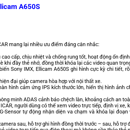
llicam A650S
ICAR mang lại nhiều ưu điểm đáng cân nhắc:
ệu cao cấp, chịu nhiệt và chống rung tốt, hoạt động ổn đị
 khi đầy thẻ nhớ, đồng thời khóa lại các video quan trọn
iến Sony IMX, Ellicam A650S ghi hình cực kỳ chi tiết, r
hiện đại giúp camera hòa hợp với nội thất xe.
 màn hình cảm ứng IPS kích thước lớn, hiển thị hình ảnh 
 thông minh ADAS cảnh báo chệch làn, khoảng cách an toàn
CAR, người dùng có thể xem video trực tiếp, định vị xe, 
G-Sensor tự động nhận diện va chạm và khóa lại đoạn 
amera sau, hỗ trợ ghi hình đồng thời trước – sau, hỗ trợ 
 sẻ video trực tiếp qua điện thoại mà không cần tháo thẻ 