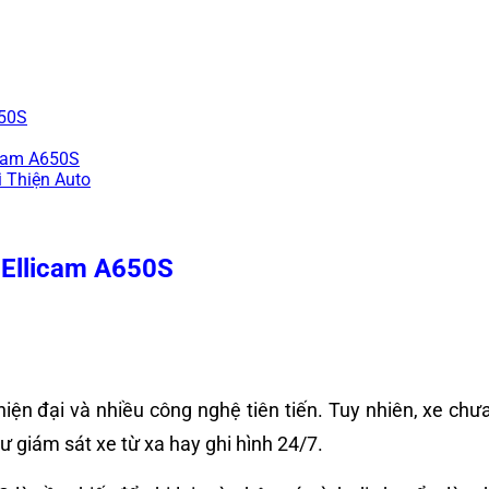
650S
icam A650S
i Thiện Auto
h Ellicam A650S
iện đại và nhiều công nghệ tiên tiến. Tuy nhiên, xe ch
hư giám sát xe từ xa hay ghi hình 24/7.