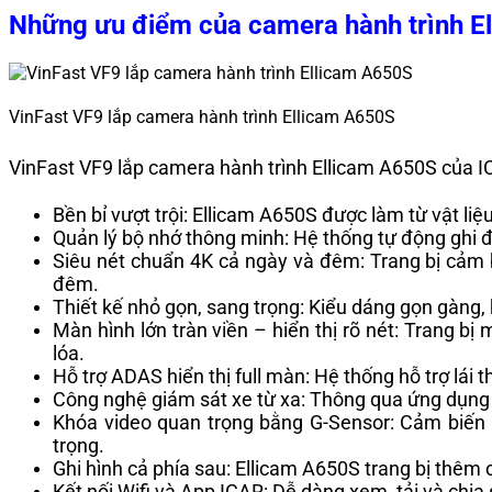
Những ưu điểm của camera hành trình E
VinFast VF9 lắp camera hành trình Ellicam A650S
VinFast VF9 lắp camera hành trình Ellicam A650S của 
Bền bỉ vượt trội: Ellicam A650S được làm từ vật li
Quản lý bộ nhớ thông minh: Hệ thống tự động ghi đè
Siêu nét chuẩn 4K cả ngày và đêm: Trang bị cảm b
đêm.
Thiết kế nhỏ gọn, sang trọng: Kiểu dáng gọn gàng, 
Màn hình lớn tràn viền – hiển thị rõ nét: Trang bị
lóa.
Hỗ trợ ADAS hiển thị full màn: Hệ thống hỗ trợ lái
Công nghệ giám sát xe từ xa: Thông qua ứng dụng I
Khóa video quan trọng bằng G-Sensor: Cảm biến 
trọng.
Ghi hình cả phía sau: Ellicam A650S trang bị thêm c
Kết nối Wifi và App ICAR: Dễ dàng xem, tải và chia