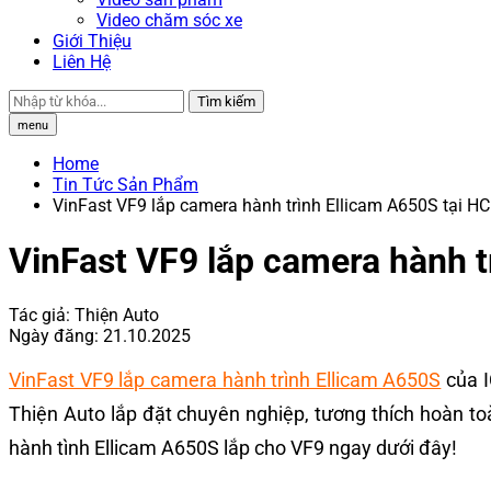
Video chăm sóc xe
Giới Thiệu
Liên Hệ
Tìm kiếm
menu
Home
Tin Tức Sản Phẩm
VinFast VF9 lắp camera hành trình Ellicam A650S tại HC
VinFast VF9 lắp camera hành t
Tác giả:
Thiện Auto
Ngày đăng:
21.10.2025
VinFast VF9 lắp camera hành trình Ellicam A650S
của I
Thiện Auto lắp đặt chuyên nghiệp, tương thích hoàn 
hành tình Ellicam A650S lắp cho VF9 ngay dưới đây!